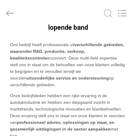
Guangzhou
Meklon
Chemical
Technology
Co.,
Ltd..
lopende band
All
THUIS
Rights
Reserved.
Ons bedrijf heeft professionals uit
verschillende gebieden,
PRODUCTEN
waaronder R&D, productie, verkoop,
kwaliteitscontrole
enzovoort. Deze multi-field expertise
stelt ons in staat om de behoeften van onze klanten volledig
VIDEOS
te begrijpen en te vervullen terwijl we
voorzien
uitzonderlijke service en ondersteuning
op
verschillende gebieden.
OVER
Onze bedrijfsleden hebben een rijke ervaring in de
ONS
autolakindustrie en hebben een diepgaand inzicht in
markttrends, technologische innovaties en klantbehoeften.
Deze ervaring stelt ons in staat om onze klanten te voorzien
FABRIEKSREIS
van
professioneel advies, oplossingen op maat, en
gezamenlijk uitdagingen in de sector aanpakken
met
hen.