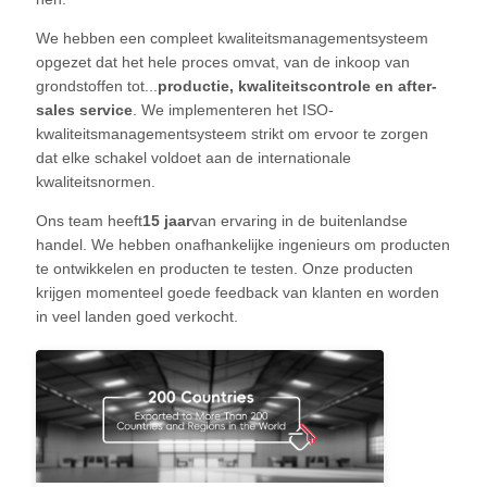
KWALITEITSCONTROLE
We hebben een compleet kwaliteitsmanagementsysteem
opgezet dat het hele proces omvat, van de inkoop van
CONTACTEER
grondstoffen tot...
productie, kwaliteitscontrole en after-
sales service
. We implementeren het ISO-
ONS
kwaliteitsmanagementsysteem strikt om ervoor te zorgen
dat elke schakel voldoet aan de internationale
NIEUWS
kwaliteitsnormen.
Ons team heeft
15 jaar
van ervaring in de buitenlandse
handel. We hebben onafhankelijke ingenieurs om producten
VRAAG
te ontwikkelen en producten te testen. Onze producten
EEN
krijgen momenteel goede feedback van klanten en worden
in veel landen goed verkocht.
OFFERTE
AAN
SITEMAP