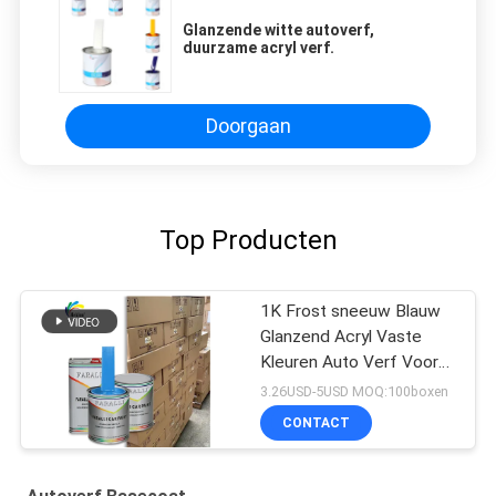
Glanzende witte autoverf,
duurzame acryl verf.
Doorgaan
Top Producten
1K Frost sneeuw Blauw
Glanzend Acryl Vaste
Kleuren Auto Verf Voor
Gebruikte Auto
3.26USD-5USD MOQ:100boxen
Karosserie Reparatie
CONTACT