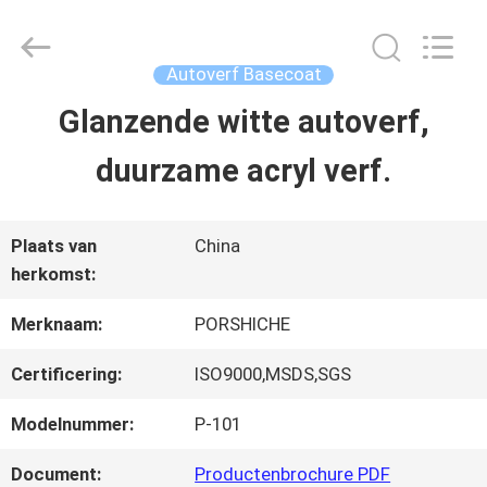
2026
Guangzhou
Meklon
Chemical
Autoverf Basecoat
Technology
Co.,
Glanzende witte autoverf,
THUIS
Ltd..
All
duurzame acryl verf.
Rights
Reserved.
PRODUCTEN
Plaats van
China
herkomst:
VIDEOS
Merknaam:
PORSHICHE
OVER
Certificering:
ISO9000,MSDS,SGS
ONS
Modelnummer:
P-101
Document:
Productenbrochure PDF