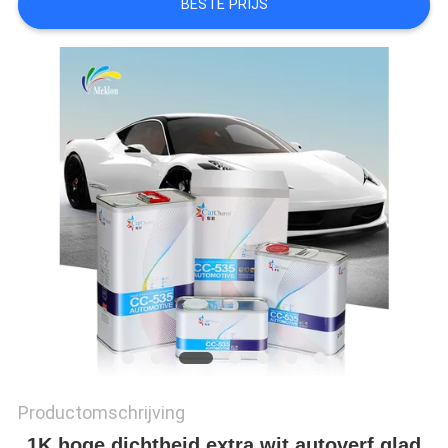
BESTE PRIJS
AAN
SITEMAP
PRIVACYBELEID
Productomschrijving
1K hoge dichtheid extra wit autoverf glad