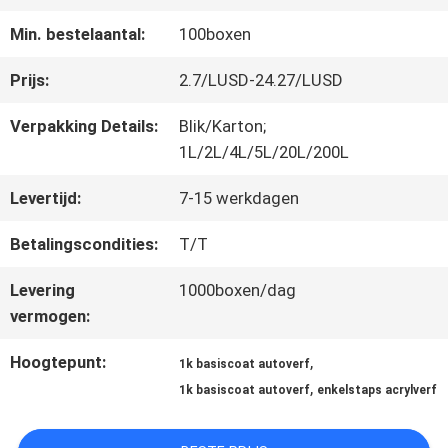
FABRIEKSREIS
Min. bestelaantal:
100boxen
KWALITEITSCONTROLE
Prijs:
2.7/LUSD-24.27/LUSD
Verpakking Details:
Blik/Karton;
CONTACTEER
1L/2L/4L/5L/20L/200L
ONS
Levertijd:
7-15 werkdagen
Betalingscondities:
T/T
NIEUWS
Levering
1000boxen/dag
vermogen:
VRAAG
Hoogtepunt:
,
1k basiscoat autoverf
,
EEN
1k basiscoat autoverf
enkelstaps acrylverf
OFFERTE