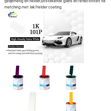
gelijkmatig en helder;uitstekende glans en reflectiviteit na
matching met lak/helder coating.