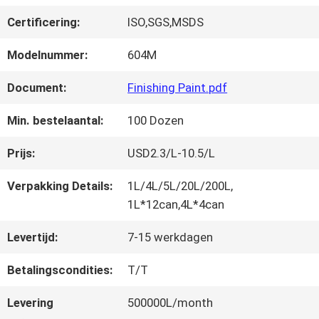
FABRIEKSREIS
Certificering:
ISO,SGS,MSDS
KWALITEITSCONTROLE
Modelnummer:
604M
Document:
Finishing Paint.pdf
CONTACTEER
Min. bestelaantal:
100 Dozen
ONS
Prijs:
USD2.3/L-10.5/L
Verpakking Details:
1L/4L/5L/20L/200L,
NIEUWS
1L*12can,4L*4can
Levertijd:
7-15 werkdagen
VRAAG
Betalingscondities:
T/T
EEN
Levering
500000L/month
OFFERTE