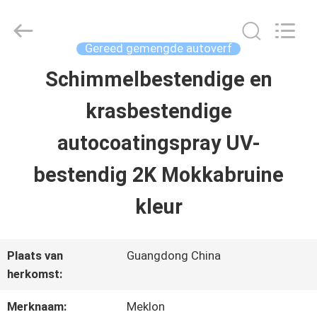
2026
Guangzhou
Meklon
Chemical
Gereed gemengde autoverf
Technology
Co.,
Schimmelbestendige en
THUIS
Ltd..
All
krasbestendige
Rights
Reserved.
PRODUCTEN
autocoatingspray UV-
bestendig 2K Mokkabruine
VIDEOS
kleur
OVER
Plaats van
Guangdong China
ONS
herkomst:
Merknaam:
Meklon