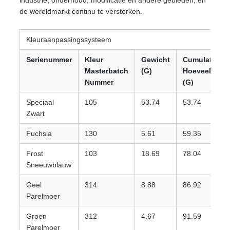
industrie, onderhoud, modificatie en andere gebieden, en
de wereldmarkt continu te versterken.
Kleuraanpassingssysteem
Serienummer
Kleur
Gewicht
Cumulatieve
Masterbatch
(G)
Hoeveelheid
Nummer
(G)
Speciaal
105
53.74
53.74
Zwart
Fuchsia
130
5.61
59.35
Frost
103
18.69
78.04
Sneeuwblauw
Geel
314
8.88
86.92
Parelmoer
Groen
312
4.67
91.59
Parelmoer