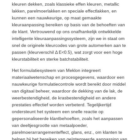
kleuren dekken, zoals klassieke effen kleuren, metallic
lakken, parelmoerlakken en speciale effectlakken, en
kunnen een nauwkeurige, op maat gemaakte
kleuraanpassing bereiken op basis van de behoeften van
de klant. Vertrouwend op ons onafhankelijk ontwikkelde
intelligente kleuraanpassingssysteem, zijn we in staat om
snel de originele kleurcodes van grote automerken aan te
passen (kleurverschil Δ E<0.5), wat zorgt voor een hoge
kleurstabiliteit en sterke batchstabiliteit.
Het formulatiesysteem van Meklon integreert
materiaalwetenschap en procesgegevens, waardoor een
nauwkeurige formulatiecontrole wordt bereikt door middel
van digitaal beheer, waardoor de dekking van de lak, de
weerbestendigheid, de krasbestendigheid en andere
prestaties effectief worden verbeterd. Tegelijkertijd
ondersteunt het systeem een snelle reactie op
gepersonaliseerde klantbehoeften, zoals het aanpassen
van deeltjesgrootte van metaalpoeder,
parelmoerarrangementeffect, glans, enz., om klanten te
helpen bij het bereiken van geïntegreerde aanpassing van