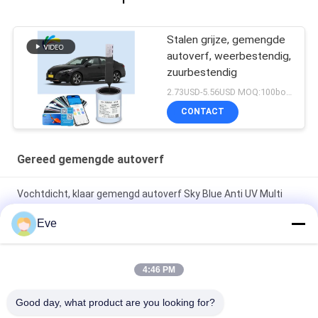
Stalen grijze, gemengde
autoverf, weerbestendig,
zuurbestendig
2.73USD-5.56USD MOQ:100boxen
CONTACT
Gereed gemengde autoverf
Vochtdicht, klaar gemengd autoverf Sky Blue Anti UV Multi
Function
Eve
Duurzaam, onschadelijk, heldergroen, weerbestendige,
gemengde autospreeuwverf
4:46 PM
Perlenwit Gereed Gemengd Autopent Spray Meerdere
Good day, what product are you looking for?
doeleinden Niet-toxisch