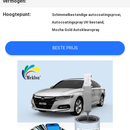
vermogen:
AAN
Hoogtepunt:
,
Schimmelbestendige autocoatingsproei
,
Autocoatingspray UV-bestand
Mocha Gold Autokleurspray
SITEMAP
BESTE PRIJS
PRIVACYBELEID