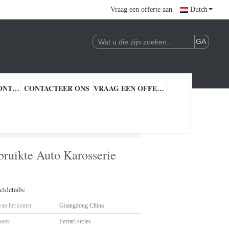
Vraag een offerte aan
Dutch
KWALITEITSCONTROLE
CONTACTEER ONS
VRAAG EEN OFFERTE AAN
 Auto Karosserie Reparatie
ruikte Auto Karosserie
tdetails:
 van herkomst:
Guangdong China
aam:
Ferrari series