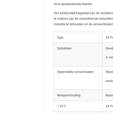
onze gewaardeerde klanten.
Ons bedrijf blijft toegewijd aan de voortd
te voldoen aan de veranderende behoeften 
industrie te behouden en de verwachtingen 
Type
1K F
Substraten
Goed
A. or
Oppervlakte schoonmaken
Wasse
wass
Mengverhouding
Basi
< 15°C
1K F