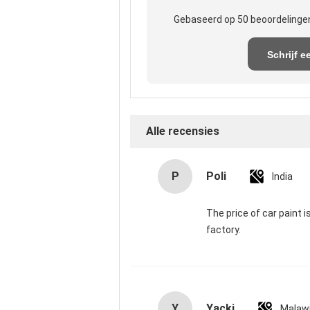
Gebaseerd op 50 beoordelingen
Schrijf e
recensi
Alle recensies
P
Poli
India
The price of car paint 
factory.
Y
Yacki
Malaw