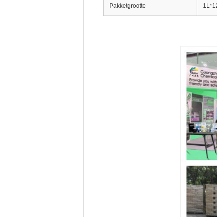
Pakketgrootte
1L*12