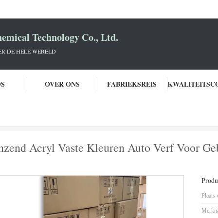
mical Technology Co., Ltd.
R DE HELE WERELD
OS
OVER ONS
FABRIEKSREIS
K Frost sneeuw Blauw Glanzend Acryl Vaste Kleuren Auto Verf Voor Gebruikte
zend Acryl Vaste Kleuren Auto Verf Voor Geb
Produc
Plaats
Merkn