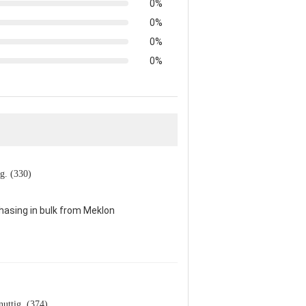
0%
0%
0%
0%
ig. (330)
chasing in bulk from Meklon
nuttig. (374)