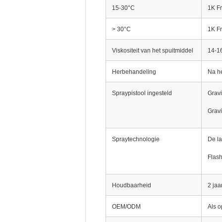
15-30°C
1K F
> 30°C
1K F
Viskositeit van het spuitmiddel
14-16
Herbehandeling
Na he
Spraypistool ingesteld
Gravi
Gravi
Spraytechnologie
De la
Flash
Houdbaarheid
2 jaa
OEM/ODM
Als o