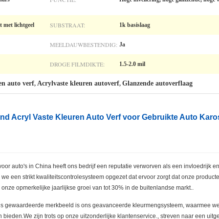
SUBSTRAAT:
 met lichtgeel
1k basislaag
MEELDAUWBESTENDIG:
Ja
DROGE FILMDIKTE:
1.5-2.0 mil
en auto verf
Acrylvaste kleuren autoverf
Glanzende autoverflaag
,
,
d Acryl Vaste Kleuren Auto Verf voor Gebruikte Auto Karo
oor auto's in China heeft ons bedrijf een reputatie verworven als een invloedrijk en
n we een strikt kwaliteitscontrolesysteem opgezet dat ervoor zorgt dat onze produc
 onze opmerkelijke jaarlijkse groei van tot 30% in de buitenlandse markt..
 ons gewaardeerde merkbeeld is ons geavanceerde kleurmengsysteem, waarmee we
bieden.We zijn trots op onze uitzonderlijke klantenservice., streven naar een uit