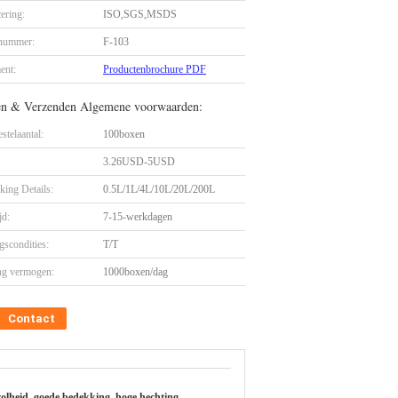
cering:
ISO,SGS,MSDS
nummer:
F-103
ent:
Productenbrochure PDF
en & Verzenden Algemene voorwaarden:
stelaantal:
100boxen
3.26USD-5USD
king Details:
0.5L/1L/4L/10L/20L/200L
jd:
7-15-werkdagen
gscondities:
T/T
ng vermogen:
1000boxen/dag
Contact
volheid, goede bedekking, hoge hechting