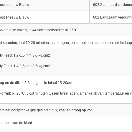
rost sneeuw Blauw
602 Standaard verdunn
rost sneeuw Blauw
602 Langzaam verdunn
s om af te vallen, in 4# viscositeitsbeker bij 25°C
t sproeien, laat 10-20 minuten luchtdrogen, en sproei dan meteen een helder laag
ty Feed: 1,2-1,5 mm 3-5 kg/cm2
ty Feed: 1,4-1,6 mm 3-5 kg/cm2
ag en de dikte: 2-3 laagjes, in totaal 15-20um.
-offtijd: bij 25°C, 5-10 minuten tussen twee lagen, afhankelijk van temperatuur en ve
r in het oorspronkelijke gesloten blik, koel en droog op 25°C
pdracht van de klant