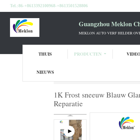
Tel.:
86-+8613392100968-+8613501528806
Guangzhou Meklon Che
MEKLON AUTO VERF HELDER OVE
THUIS
PRODUCTEN
VIDE
NIEUWS
Thuis
Producten
Autoverf Basecoat
1
1K Frost sneeuw Blauw Glan
Reparatie