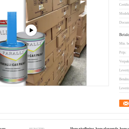
Certifi
Model
Docum
Betal
Min. be
Prijs:
Verpak
Leverti
Betalin
Leveri
FUNCTIE:
hars
Hoge nivellering, hoge glanzende, hoge 