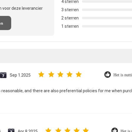
4 sterren
 voor deze leverancier
3 sterren
2 sterren
en
1 sterren
e
Sep 1.2025
Het is nutt
is reasonable, and there are also preferential policies for me when pur
i
Apr 8.2025
Het is 