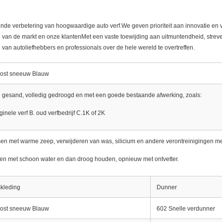
urende verbetering van hoogwaardige auto verf.We geven prioriteit aan innovatie e
van de markt en onze klantenMet een vaste toewijding aan uitmuntendheid, streven
van autoliefhebbers en professionals over de hele wereld te overtreffen.
rost sneeuw Blauw
 gesand, volledig gedroogd en met een goede bestaande afwerking, zoals:
iginele verf B. oud verfbedrijf C.1K of 2K
n met warme zeep, verwijderen van was, silicium en andere verontreinigingen me
en met schoon water en dan droog houden, opnieuw met ontvetter.
skleding
Dunner
rost sneeuw Blauw
602 Snelle verdunner