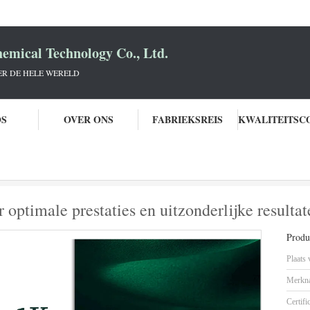
mical Technology Co., Ltd.
R DE HELE WERELD
OS
OVER ONS
FABRIEKSREIS
 geel-groen basislaag voor optimale prestaties en uitzonderlijke resultaten
 optimale prestaties en uitzonderlijke resultat
Produc
Plaats
Merkn
Certifi