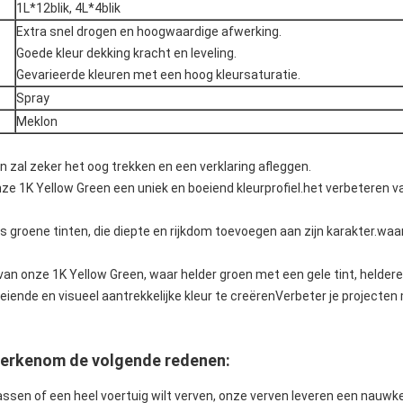
1L*12blik, 4L*4blik
Extra snel drogen en hoogwaardige afwerking.
Goede kleur dekking kracht en leveling.
Gevarieerde kleuren met een hoog kleursaturatie.
Spray
Meklon
n zal zeker het oog trekken en een verklaring afleggen.
nze 1K Yellow Green een uniek en boeiend kleurprofiel.het verbeteren
s groene tinten, die diepte en rijkdom toevoegen aan zijn karakter.waar
n onze 1K Yellow Green, waar helder groen met een gele tint, heldere k
nde en visueel aantrekkelijke kleur te creërenVerbeter je projecten 
erken
om de volgende redenen:
npassen of een heel voertuig wilt verven, onze verven leveren een nauw