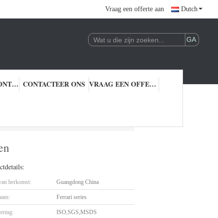
Vraag een offerte aan
Dutch
KWALITEITSCONTROLE
CONTACTEER ONS
VRAAG EEN OFFERTE AAN
en
tdetails:
 van herkomst:
Guangdong China
aam:
Ferrari series
cering:
ISO,SGS,MSDS