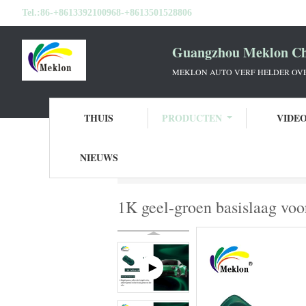
Tel.:
86-+8613392100968-+8613501528806
Guangzhou Meklon Che
MEKLON AUTO VERF HELDER OVE
THUIS
PRODUCTEN
VIDE
NIEUWS
Thuis
Producten
Autoverf Basecoat
1K
1K geel-groen basislaag voor