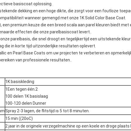
ctieve basiscoat oplossing.
stekende dekking en een hoge dikte, die zorgt voor een foutloze toepa
 compatibiliteit wanneer gemengd met onze 1K Solid Color Base Coat.
, een premium keuze die een breed scala aan parel kleuren biedt met
naarde effecten die onze parelbasiscoat levert..
 onze parelbasis, die snel droogt en tegelijkertijd een uitstekende kle
 die in korte tijd uitzonderlijke resultaten oplevert.
llic en Pearl Base Coats om uw projecten te verbeteren en opmerkeli
bereiken van professionele resultaten..
1K basiskleding
1Een tegen één.2
100 delen 1K basislaag
100-120 delen Dunner
 mm
Spray 2-3 lagen, de flitstijd is 5 tot 8 minuten.
15 min ((20oC)
2 jaar in de originele verzegelmachine op een koele en droge plaats 