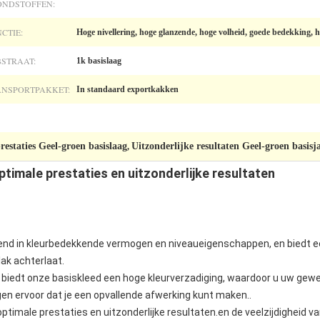
ONDSTOFFEN:
CTIE:
Hoge nivellering, hoge glanzende, hoge volheid, goede bedekking, 
STRAAT:
1k basislaag
ANSPORTPAKKET:
In standaard exportkakken
restaties Geel-groen basislaag
Uitzonderlijke resultaten Geel-groen basisj
,
timale prestaties en uitzonderlijke resultaten
kend in kleurbedekkende vermogen en niveaueigenschappen, en biedt e
lak achterlaat.
 biedt onze basiskleed een hoge kleurverzadiging, waardoor u uw gewe
gen ervoor dat je een opvallende afwerking kunt maken..
optimale prestaties en uitzonderlijke resultaten.en de veelzijdigheid 