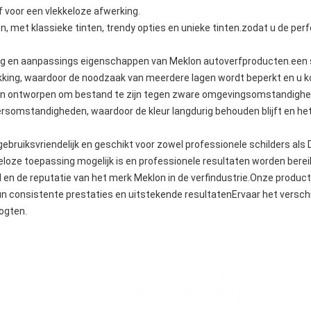
voor een vlekkeloze afwerking.
en, met klassieke tinten, trendy opties en unieke tinten.zodat u de p
king en aanpassings eigenschappen van Meklon autoverfproducten.een 
kking, waardoor de noodzaak van meerdere lagen wordt beperkt en u ko
ijn ontworpen om bestand te zijn tegen zware omgevingsomstandighe
somstandigheden, waardoor de kleur langdurig behouden blijft en he
ebruiksvriendelijk en geschikt voor zowel professionele schilders als 
loze toepassing mogelijk is en professionele resultaten worden berei
en de reputatie van het merk Meklon in de verfindustrie.Onze produc
 consistente prestaties en uitstekende resultatenErvaar het verschi
ogten.