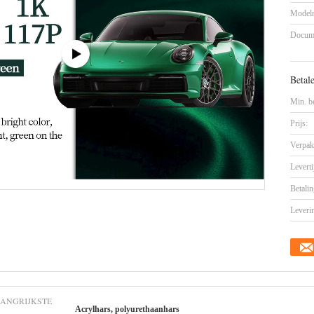
Model
Docum
Betal
Min. be
Prijs:
Verpak
Leverti
Betalin
Leveri
LANGRIJKSTE
Acrylhars, polyurethaanhars