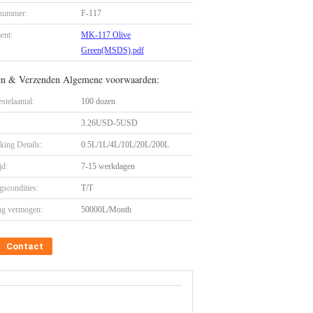
nummer:
F-117
ent:
MK-117 Olive
Green(MSDS).pdf
en & Verzenden Algemene voorwaarden:
stelaantal:
100 dozen
3.26USD-5USD
king Details:
0.5L/1L/4L/10L/20L/200L
jd:
7-15 werkdagen
gscondities:
T/T
ng vermogen:
50000L/Month
Contact