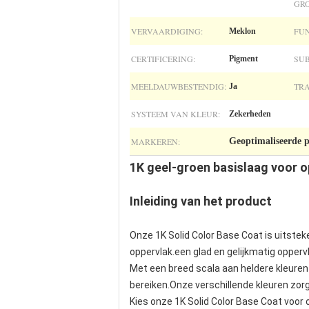
GR
VERVAARDIGING:
FUN
Meklon
CERTIFICERING:
SUB
Pigment
MEELDAUWBESTENDIG:
TR
Ja
SYSTEEM VAN KLEUR:
Zekerheden
MARKEREN:
Geoptimaliseerde p
1K geel-groen basislaag voor op
Inleiding van het product
Onze 1K Solid Color Base Coat is uitste
oppervlak.een glad en gelijkmatig opperv
Met een breed scala aan heldere kleuren
bereiken.Onze verschillende kleuren zor
Kies onze 1K Solid Color Base Coat voor 