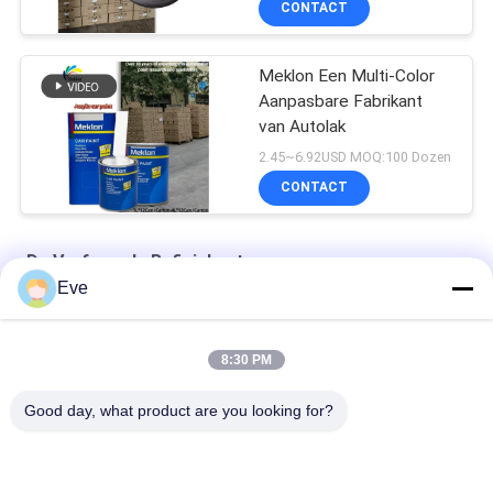
CONTACT
Meklon Een Multi-Color
Aanpasbare Fabrikant
van Autolak
2.45~6.92USD MOQ:100 Dozen
CONTACT
De Verf van de Refinishauto
Eve
Hoge dekking van fabrieksleveringen van automobielverf
8:30 PM
Voorgemengde autoverf Acrylverf voor autosproeiing
Good day, what product are you looking for?
Multifunktioneel autoverf Havana Grijze kleur Onskadelijk
Alle