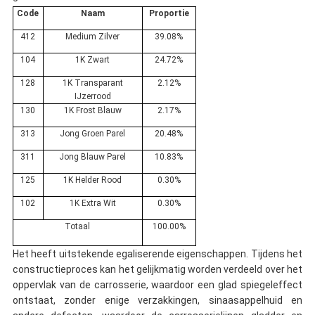
Code
Naam
Proportie
412
Medium Zilver
39.08%
104
1K Zwart
24.72%
128
1K Transparant
2.12%
IJzerrood
130
1K Frost Blauw
2.17%
313
Jong Groen Parel
20.48%
311
Jong Blauw Parel
10.83%
125
1K Helder Rood
0.30%
102
1K Extra Wit
0.30%
Totaal
100.00%
Het heeft uitstekende egaliserende eigenschappen. Tijdens het
constructieproces kan het gelijkmatig worden verdeeld over het
oppervlak van de carrosserie, waardoor een glad spiegeleffect
ontstaat, zonder enige verzakkingen, sinaasappelhuid en