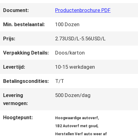
FABRIEKSREIS
Document:
Productenbrochure PDF
KWALITEITSCONTROLE
Min. bestelaantal:
100 Dozen
Prijs:
2.73USD/L-5.56USD/L
CONTACTEER
Verpakking Details:
Doos/karton
ONS
Levertijd:
10-15 werkdagen
Betalingscondities:
T/T
NIEUWS
Levering
500 Dozen/dag
vermogen:
VRAAG
Hoogtepunt:
,
Hoogwaardige autoverf
EEN
,
1B2 Autoverf met goud
OFFERTE
Herstellen Verf auto weer af