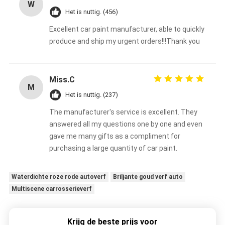
W
Het is nuttig. (456)
Excellent car paint manufacturer, able to quickly
produce and ship my urgent orders!!!Thank you
Miss.C
M
Het is nuttig. (237)
The manufacturer's service is excellent. They
answered all my questions one by one and even
gave me many gifts as a compliment for
purchasing a large quantity of car paint.
Waterdichte roze rode autoverf
Briljante goud verf auto
Multiscene carrosserieverf
Krijg de beste prijs voor