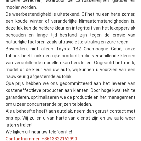
andere defecten, waardoor de carrosserielijnen gladder en
mooier worden.
De weerbestendigheid is uitstekend. Of het nu een hete zomer,
een koude winter of veranderlijke klimaatomstandigheden is,
deze lak kan de heldere kleur en integriteit van het lakoppervlak
behouden en lange tijd bestand zijn tegen de erosie van
natuurlijke factoren zoals ultraviolette straling en zure regen.
Bovendien, niet alleen Toyota 1B2 Champagne Goud, onze
fabriek heeft ook een rijke productlijn die verschillende kleuren
van verschillende modellen kan herstellen. Ongeacht het merk,
model of de kleur van uw auto, wij kunnen u voorzien van een
nauwkeurig afgestemde autolak.
Qua prijs hebben we ons gecommitteerd aan het leveren van
kosteneffectieve producten aan klanten. Door hoge kwaliteit te
garanderen, optimaliseren we de productie en het management
om u zeer concurrerende prijzen te bieden.
Als u behoefte heeft aan autolak, neem dan gerust contact met
ons op. Wij zullen u van harte van dienst zijn en uw auto weer
laten stralen!
We kijken uit naar uw telefoontje!
Contactnummer: +8613822162990