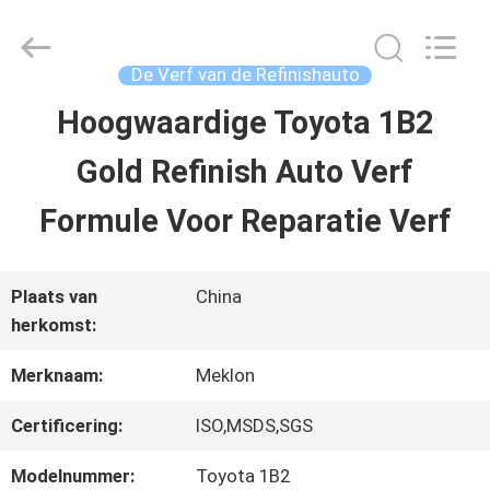
2026
Guangzhou
Meklon
Chemical
De Verf van de Refinishauto
Technology
Co.,
Hoogwaardige Toyota 1B2
THUIS
Ltd..
All
Gold Refinish Auto Verf
Rights
Reserved.
PRODUCTEN
Formule Voor Reparatie Verf
VIDEOS
Plaats van
China
herkomst:
OVER
Merknaam:
Meklon
ONS
Certificering:
ISO,MSDS,SGS
Modelnummer:
Toyota 1B2