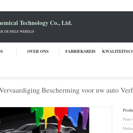
mical Technology Co., Ltd.
R DE HELE WERELD
OS
OVER ONS
FABRIEKSREIS
hauto
Toyota 202 Zwarte autoverf Vervaardiging Bescherming voor uw auto Ver
 Vervaardiging Bescherming voor uw auto Verf
Produc
Plaats
Merkn