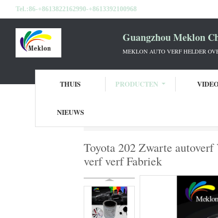
Tel.:
86-+8613822162990-+8613392100968
Guangzhou Meklon Che
MEKLON AUTO VERF HELDER OVE
THUIS
PRODUCTEN
VIDE
NIEUWS
Thuis
Producten
De Verf van de Refinis
Toyota 202 Zwarte autoverf
verf verf Fabriek