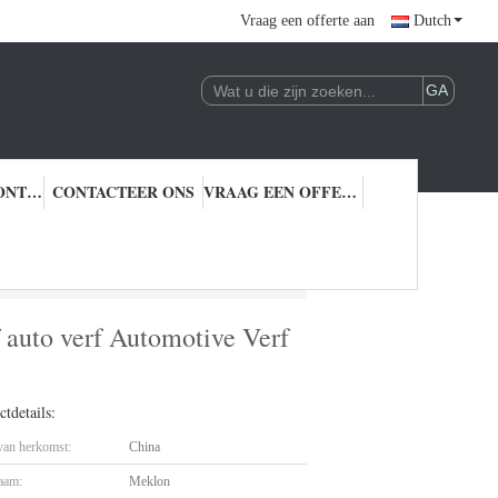
Vraag een offerte aan
Dutch
KWALITEITSCONTROLE
CONTACTEER ONS
VRAAG EEN OFFERTE AAN
f auto verf Automotive Verf verf verf Fabriek
 auto verf Automotive Verf
tdetails:
 van herkomst:
China
aam:
Meklon