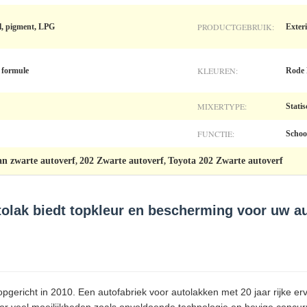
PRODUCTGEBRUIK:
l, pigment, LPG
Exteri
KLEUREN:
e formule
Rode 
MIXERTYPE:
Stati
FUNCTIE:
Scho
an zwarte autoverf
202 Zwarte autoverf
Toyota 202 Zwarte autoverf
,
,
tolak biedt topkleur en bescherming voor uw a
gericht in 2010. Een autofabriek voor autolakken met 20 jaar rijke er