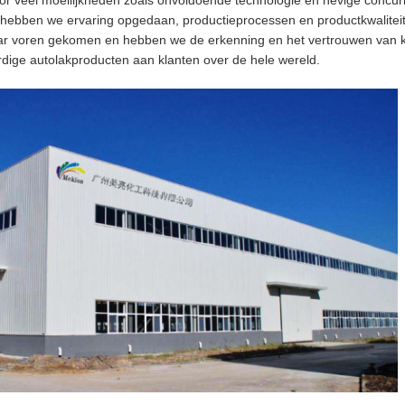
oor veel moeilijkheden zoals onvoldoende technologie en hevige concur
 hebben we ervaring opgedaan, productieprocessen en productkwaliteit
naar voren gekomen en hebben we de erkenning en het vertrouwen van 
dige autolakproducten aan klanten over de hele wereld.