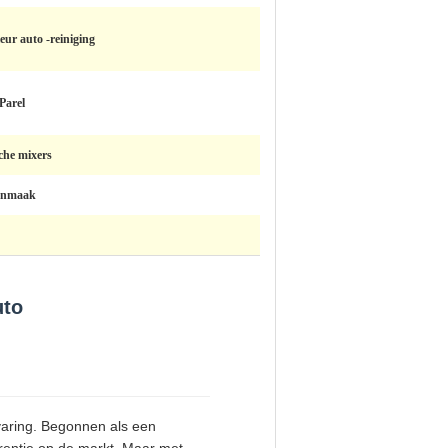
eur auto -reiniging
Parel
sche mixers
onmaak
uto
varing. Begonnen als een