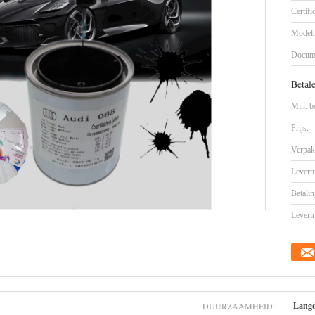
Certifi
Model
Docum
Betal
Min. be
Prijs:
Verpak
Leverti
Betalin
Leveri
DUURZAAMHEID:
Langd