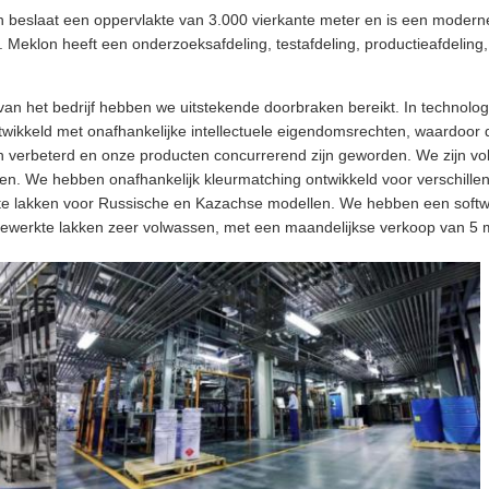
 beslaat een oppervlakte van 3.000 vierkante meter en is een moderne
rt. Meklon heeft een onderzoeksafdeling, testafdeling, productieafdeling,
van het bedrijf hebben we uitstekende doorbraken bereikt. In technol
wikkeld met onafhankelijke intellectuele eigendomsrechten, waardoor
jn verbeterd en onze producten concurrerend zijn geworden. We zijn vol
en. We hebben onafhankelijk kleurmatching ontwikkeld voor verschille
kte lakken voor Russische en Kazachse modellen. We hebben een soft
gewerkte lakken zeer volwassen, met een maandelijkse verkoop van 5 m