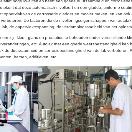
relatief hoge kwaliteit en heeft een goede duurzaamheid en corrosiebe
etekent dat deze automatisch nivelleert en een gladde, uniforme coati
et oppervlak van de carrosserie gladder en mooier maken, en kan oo
 verbeteren. De factoren die de nivelleringseigenschappen van autola
de lak, de oppervlaktespanning, de verdampingssnelheid van het oplosmi
 om zijn kleur, glans en prestaties te behouden onder verschillende k
urveranderingen, etc. Autolak met een goede weersbestendigheid kan h
ook de duurzaamheid en corrosiebestendigheid van de lak verbeteren
nten, harsen, additieven, etc.