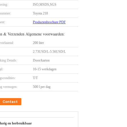
cering:
ISO,MSDS,SGS
nummer:
Toyota 218
ent:
Productenbrochure PDF
en & Verzenden Algemene voorwaarden:
stelaantal:
200 liter
2.73USD/L-5.56USD/L
king Details:
Doos/karton
jd:
10-15 werkdagen
gscondities:
T/T
ng vermogen:
500 l per dag
Contact
urig en herbruikbaar