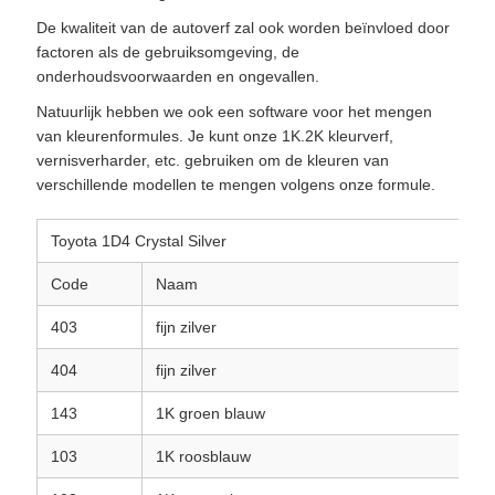
De kwaliteit van de autoverf zal ook worden beïnvloed door
factoren als de gebruiksomgeving, de
onderhoudsvoorwaarden en ongevallen.
Natuurlijk hebben we ook een software voor het mengen
van kleurenformules. Je kunt onze 1K.2K kleurverf,
vernisverharder, etc. gebruiken om de kleuren van
verschillende modellen te mengen volgens onze formule.
Toyota 1D4 Crystal Silver
Code
Naam
V
403
fijn zilver
7
404
fijn zilver
2
143
1K groen blauw
0
103
1K roosblauw
0