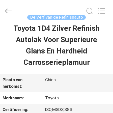
2026
Guangzhou
Meklon
Chemical
De Verf van de Refinishauto
Technology
Co.,
Toyota 1D4 Zilver Refinish
THUIS
Ltd..
All
Autolak Voor Superieure
Rights
Reserved.
PRODUCTEN
Glans En Hardheid
Carrosserieplamuur
VIDEOS
Plaats van
China
OVER
herkomst:
ONS
Merknaam:
Toyota
Certificering:
ISO,MSDS,SGS