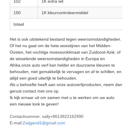
102
1K extra wit
0
150
1K kleurcontroleermiddel
1
totaal
1
Het is ook uitstekend bestand tegen weersomstandigheden.
Of het nu gaat om de hete woestijnen van het Midden-
Oosten, het vochtige moessonklimaat van Zuidoost-Azië, of
de wisselende weersomstandigheden in Europa en
Afrika.onze auto verf kan helder en duurzame kleuren te
behouden, niet gemakkelijk te vervagen en af te schillen, en
altijd een goed uiterlijk te behouden.
Als u behoefte heeft aan onze autoverfproducten, neem dan
gerust contact met ons op.
Ik kijk ernaar uit om samen met u te werken om uw auto
een nieuwe look te geven!
Contactnummer: sally+8613822162990
E-mail:
Zwijgend1@gmail.com