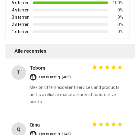
5 sterren
100%
4 sterren
0%
3 sterren
0%
2 sterren
0%
1 sterren
0%
Alle recensies
Tebom
T
Het is nuttig. (465)
Meklon offers excellent services and products
and is a reliable manufacturer of automotive
paints.
Qina
Q
Het is nuttig. (143)