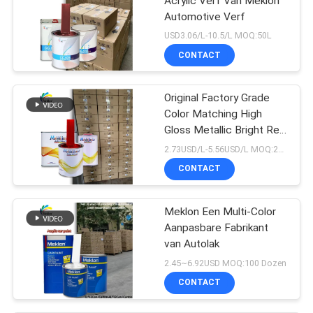
Acrylic Verf Van Meklon
Automotive Verf
USD3.06/L-10.5/L MOQ:50L
CONTACT
Original Factory Grade
Color Matching High
Gloss Metallic Bright Red
Auto Repair Verf
2.73USD/L-5.56USD/L MOQ:200l
CONTACT
Meklon Een Multi-Color
Aanpasbare Fabrikant
van Autolak
2.45~6.92USD MOQ:100 Dozen
CONTACT