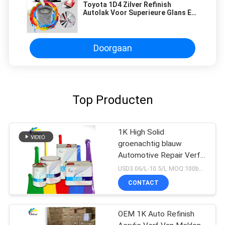
Toyota 1D4 Zilver Refinish
Autolak Voor Superieure Glans En
Hardheid Carrosserieplamuur
Doorgaan
Top Producten
1K High Solid
groenachtig blauw
Automotive Repair Verf
voor Auto Refinish
USD3.06/L-10.5/L MOQ:100boxen
CONTACT
OEM 1K Auto Refinish