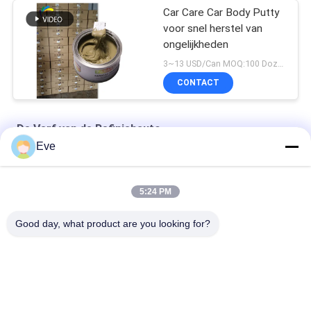
Car Care Car Body Putty
voor snel herstel van
ongelijkheden
3~13 USD/Can MOQ:100 Dozen
CONTACT
De Verf van de Refinishauto
Eve
Hoge dekking van fabrieksleveringen van automobielverf
5:24 PM
Voorgemengde autoverf Acrylverf voor autosproeiing
Good day, what product are you looking for?
Multifunktioneel autoverf Havana Grijze kleur Onskadelijk
populaire categorieën
Alle