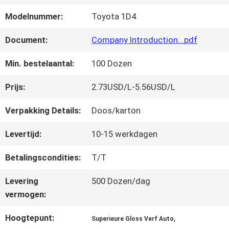
FABRIEKSREIS
Modelnummer:
Toyota 1D4
KWALITEITSCONTROLE
Document:
Company Introduction...pdf
Min. bestelaantal:
100 Dozen
CONTACTEER
Prijs:
2.73USD/L-5.56USD/L
ONS
Verpakking Details:
Doos/karton
Levertijd:
10-15 werkdagen
NIEUWS
Betalingscondities:
T/T
VRAAG
Levering
500 Dozen/dag
vermogen:
EEN
Hoogtepunt:
,
Superieure Gloss Verf Auto
OFFERTE