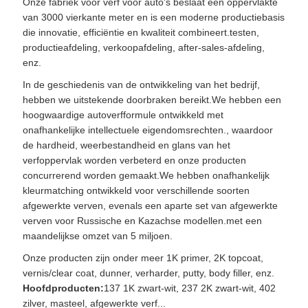
Onze fabriek voor verf voor auto's beslaat een oppervlakte
van 3000 vierkante meter en is een moderne productiebasis
die innovatie, efficiëntie en kwaliteit combineert.testen,
productieafdeling, verkoopafdeling, after-sales-afdeling,
enz.
In de geschiedenis van de ontwikkeling van het bedrijf,
hebben we uitstekende doorbraken bereikt.We hebben een
hoogwaardige autoverfformule ontwikkeld met
onafhankelijke intellectuele eigendomsrechten., waardoor
de hardheid, weerbestandheid en glans van het
verfoppervlak worden verbeterd en onze producten
concurrerend worden gemaakt.We hebben onafhankelijk
kleurmatching ontwikkeld voor verschillende soorten
afgewerkte verven, evenals een aparte set van afgewerkte
verven voor Russische en Kazachse modellen.met een
maandelijkse omzet van 5 miljoen.
Onze producten zijn onder meer 1K primer, 2K topcoat,
vernis/clear coat, dunner, verharder, putty, body filler, enz.
Hoofdproducten:
137 1K zwart-wit, 237 2K zwart-wit, 402
zilver, masteel, afgewerkte verf...