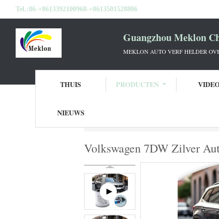
Tel.:
86-+8613392100968-+8613501528806
Guangzhou Meklon Che
MEKLON AUTO VERF HELDER OVE
THUIS
PRODUCTEN
VIDE
NIEUWS
Thuis
Producten
De Verf van de Refinis
Volkswagen 7DW Zilver Aut