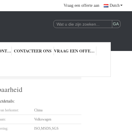
Vraag een offerte aan
Dutch
KWALITEITSCONTROLE
CONTACTEER ONS
VRAAG EEN OFFERTE AAN
oudbaarheid
baarheid
tdetails:
 van herkomst:
China
aam:
Volkswagen
cering:
ISO,MSDS,SGS