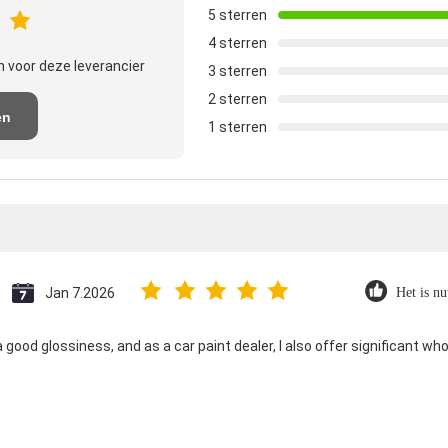
5 sterren
4 sterren
 voor deze leverancier
3 sterren
2 sterren
en
1 sterren
e
Jan 7.2026
Het is nu
 good glossiness, and as a car paint dealer, I also offer significant who