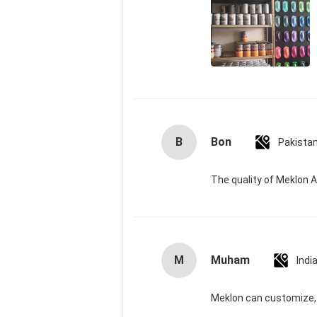
B
Bon
Pakista
The quality of Meklon A
M
Muham
Indi
Meklon can customize, 