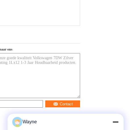
naar ons
Contact
Wayne