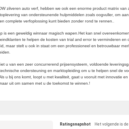
W zilveren auto verf, hebben we ook een enorme product matrix van 
toplevering van ondersteunende hulpmiddelen zoals oogvuller, om aan
een complete verfoplossing kunt bieden zonder rond te rennen..
p is een geweldig winnaar magisch wapen.Het kan snel overeenkomen
ndklanten te helpen de kosten van trial and error te verminderen en d
eid, maar stelt u ook in staat om een professioneel en betrouwbaar mer
eiden.
t u van een zeer concurrerend prijsensysteem, voldoende leveringsgara
technische ondersteuning en marktopleiding om u te helpen snel de vo
u bij ons komt, loopt u met kwaliteit, gaat u vooruit met innovatie en
ernaar uit om samen met u de toekomst te winnen.!
Ratingsnapshot
Het volgende is de