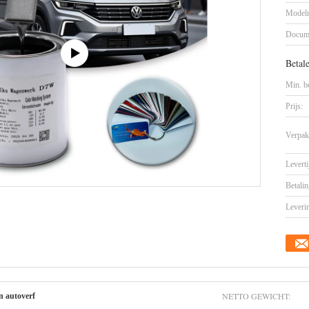
Model
Docum
Betal
Min. be
Prijs:
Verpak
Leverti
Betalin
Leveri
NETTO GEWICHT:
n autoverf