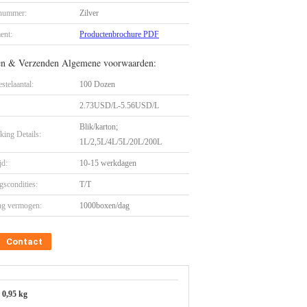
nummer:
Zilver
ent:
Productenbrochure PDF
en & Verzenden Algemene voorwaarden:
stelaantal:
100 Dozen
2.73USD/L-5.56USD/L
Blik/karton;
king Details:
1L/2,5L/4L/5L/20L/200L
jd:
10-15 werkdagen
gscondities:
T/T
ng vermogen:
1000boxen/dag
Contact
0,95 kg