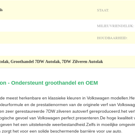
STAAT:
ls
MILIEUVRIENDELIJK:
HOUDBAARHEID:
tolak
Groothandel 7DW Autolak
7DW Zilveren Autolak
,
,
lon - Ondersteunt groothandel en OEM
 de meest herkenbare en klassieke kleuren in Volkswagen modellen.He
leurformule en de prestatienormen van de originele verf van Volkswag
 een zeer gerestaureerde 7DW zilveren autoverf gereproduceerd.het verf
nologische gevoel van Volkswagen perfect presenteren.De hoge kwaliteit
geven het een uitstekende weerbestandheid.Zelfs in moeilijke omgevi
n zorgt het voor een solide beschermende barrière voor uw auto.