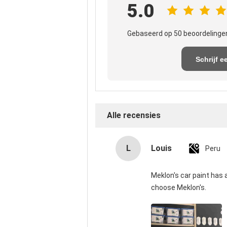
5.0
Gebaseerd op 50 beoordelingen
Schrijf e
recensi
Alle recensies
L
Louis
Peru
Meklon's car paint has a
choose Meklon's.