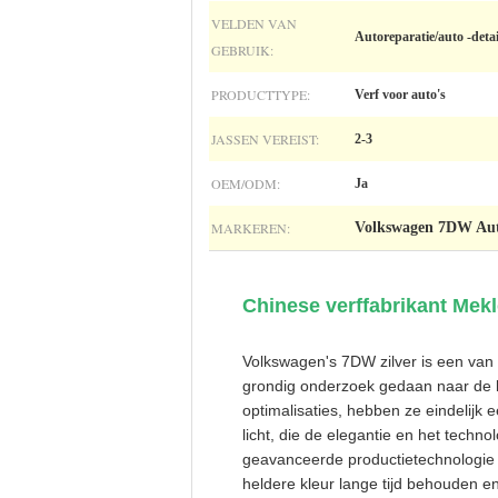
VELDEN VAN
Autoreparatie/auto -detai
GEBRUIK:
PRODUCTTYPE:
Verf voor auto's
JASSEN VEREIST:
2-3
OEM/ODM:
Ja
MARKEREN:
Volkswagen 7DW Au
Chinese verffabrikant Mek
Volkswagen's 7DW zilver is een van
grondig onderzoek gedaan naar de k
optimalisaties, hebben ze eindelijk
licht, die de elegantie en het tech
geavanceerde productietechnologie 
heldere kleur lange tijd behouden e