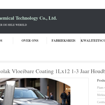
mical Technology Co., Ltd.
R DE HELE WERELD
OS
OVER ONS
FABRIEKSREIS
hauto
Volkswagen 7DW Zilver Autolak Vloeibare Coating 1Lx12 1-3 Jaar H
olak Vloeibare Coating 1Lx12 1-3 Jaar Houd
Produc
Plaats
Merkn
Certifi