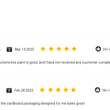
n
Mar 14.2025
Het i
utomotive paint is good, and I have not received any customer compla
a
Feb 28.2025
Het i
the cardboard packaging designed for me looks great