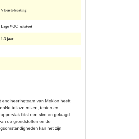
Vloeistofcoating
Lage VOC -uitstoot
1-3 jaar
t engineeringteam van Meklon heeft
enNa talloze mixen, testen en
oppervlak flitst een slim en gelaagd
 van de grondstoffen en de
ngsomstandigheden kan het zijn