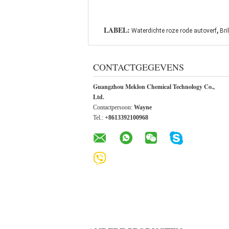
,
LABEL:
Waterdichte roze rode autoverf
Bri
CONTACTGEGEVENS
Guangzhou Meklon Chemical Technology Co.,
Ltd.
Contactpersoon:
Wayne
Tel.:
+8613392100968