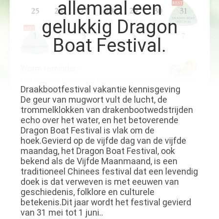
KWALITEITSCONTROLE
allemaal een
gelukkig Dragon
CONTACTEER
Boat Festival.
ONS
NIEUWS
Draakbootfestival vakantie kennisgeving
De geur van mugwort vult de lucht, de
trommelklokken van drakenbootwedstrijden
VRAAG
echo over het water, en het betoverende
EEN
Dragon Boat Festival is vlak om de
hoek.Gevierd op de vijfde dag van de vijfde
OFFERTE
maandag, het Dragon Boat Festival, ook
bekend als de Vijfde Maanmaand, is een
AAN
traditioneel Chinees festival dat een levendig
doek is dat verweven is met eeuwen van
geschiedenis, folklore en culturele
SITEMAP
betekenis.Dit jaar wordt het festival gevierd
van 31 mei tot 1 juni..