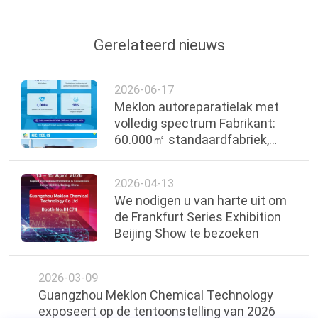
Gerelateerd nieuws
2026-06-17
Meklon autoreparatielak met
volledig spectrum Fabrikant:
60.000㎡ standaardfabriek,
wereldwijde premium
grondstoffen, compleet
2026-04-13
product
We nodigen u van harte uit om
de Frankfurt Series Exhibition
Beijing Show te bezoeken
2026-03-09
Guangzhou Meklon Chemical Technology
exposeert op de tentoonstelling van 2026