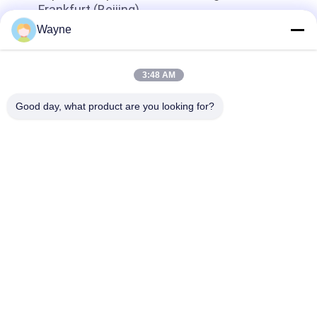
Frankfurt (Beijing)
Wayne
Bovenkant
3:48 AM
Good day, what product are you looking for?
populaire categorieën
Alle
De Verf Van De 
Autoverf Basecoat
Refinishauto
Autoverf 
Autopolyesterputty
Bovenkleding
Metaal Zilveren 
Auto Parel Verf
Autoverf
Vernis Van De Auto 
Gereed Gemengde 
De Duidelijke Laag
Autoverf