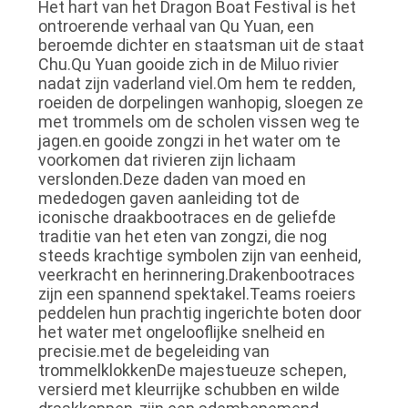
Het hart van het Dragon Boat Festival is het
PRIVACYBELEID
ontroerende verhaal van Qu Yuan, een
beroemde dichter en staatsman uit de staat
Chu.Qu Yuan gooide zich in de Miluo rivier
nadat zijn vaderland viel.Om hem te redden,
roeiden de dorpelingen wanhopig, sloegen ze
met trommels om de scholen vissen weg te
jagen.en gooide zongzi in het water om te
voorkomen dat rivieren zijn lichaam
verslonden.Deze daden van moed en
mededogen gaven aanleiding tot de
iconische draakbootraces en de geliefde
traditie van het eten van zongzi, die nog
steeds krachtige symbolen zijn van eenheid,
veerkracht en herinnering.Drakenbootraces
zijn een spannend spektakel.Teams roeiers
peddelen hun prachtig ingerichte boten door
het water met ongelooflijke snelheid en
precisie.met de begeleiding van
trommelklokkenDe majestueuze schepen,
versierd met kleurrijke schubben en wilde