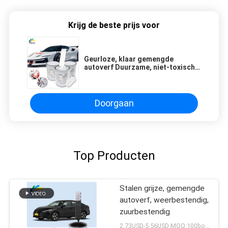
Krijg de beste prijs voor
Geurloze, klaar gemengde
autoverf Duurzame, niet-toxische
Taffeta
Doorgaan
Top Producten
Stalen grijze, gemengde
autoverf, weerbestendig,
zuurbestendig
2.73USD-5.56USD MOQ:100boxen