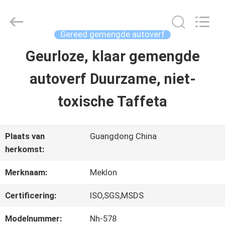
2026
Guangzhou
Meklon
Chemical
Gereed gemengde autoverf
Technology
Co.,
Geurloze, klaar gemengde
THUIS
Ltd..
All
autoverf Duurzame, niet-
Rights
Reserved.
PRODUCTEN
toxische Taffeta
VIDEOS
Plaats van
Guangdong China
herkomst:
OVER
Merknaam:
Meklon
ONS
Certificering:
ISO,SGS,MSDS
Modelnummer:
Nh-578