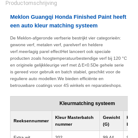
Productomschrijving
Meklon Guangqi Honda Finished Paint heeft
een auto kleur matching systeem
De Meklon-afgeronde verfserie bestrijkt vier categorieën:
gewone verf, metalen verf, parelverf en heldere
verf.meerlagig parel effectHet lanceert ook speciale
producten zoals hoogtemperatuurbestendige verf bij 120 °C
en originele gelijkkleurige verf met Δ E<0.5De gehele serie
is gereed voor gebruik en batch stabiel, geschikt voor de
reguliere auto modellen.We bieden efficiënte en
betrouwbare coatings voor 4S winkels en reparatieshops.
Kleurmatching systeem
Kleur Masterbatch
Gewicht
Het t
Reeksennummer
nummer
(G)
bedra
Extra wit
202
99.44
99.44