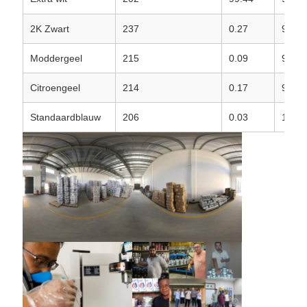
2K Zwart
237
0.27
99.71
Moddergeel
215
0.09
99.8
Citroengeel
214
0.17
99.97
Standaardblauw
206
0.03
100