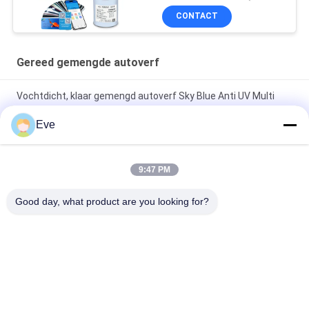
CONTACT
Gereed gemengde autoverf
Vochtdicht, klaar gemengd autoverf Sky Blue Anti UV Multi
Function
Eve
Duurzaam, onschadelijk, heldergroen, weerbestendige,
gemengde autospreeuwverf
9:47 PM
Perlenwit Gereed Gemengd Autopent Spray Meerdere
Good day, what product are you looking for?
doeleinden Niet-toxisch
populaire categorieën
Alle
De Verf Van De 
Autoverf Basecoat