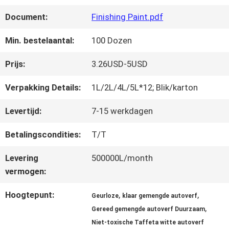
FABRIEKSREIS
Document:
Finishing Paint.pdf
KWALITEITSCONTROLE
Min. bestelaantal:
100 Dozen
Prijs:
3.26USD-5USD
CONTACTEER
Verpakking Details:
1L/2L/4L/5L*12; Blik/karton
ONS
Levertijd:
7-15 werkdagen
Betalingscondities:
T/T
NIEUWS
Levering
500000L/month
vermogen:
VRAAG
Hoogtepunt:
,
,
Geurloze
klaar gemengde autoverf
EEN
,
Gereed gemengde autoverf Duurzaam
OFFERTE
Niet-toxische Taffeta witte autoverf