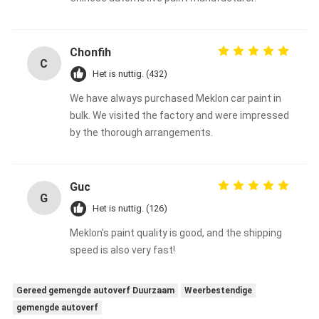
Chonfih
C
Het is nuttig. (432)
We have always purchased Meklon car paint in
bulk. We visited the factory and were impressed
by the thorough arrangements.
Guc
G
Het is nuttig. (126)
Meklon's paint quality is good, and the shipping
speed is also very fast!
Gereed gemengde autoverf Duurzaam
Weerbestendige
gemengde autoverf