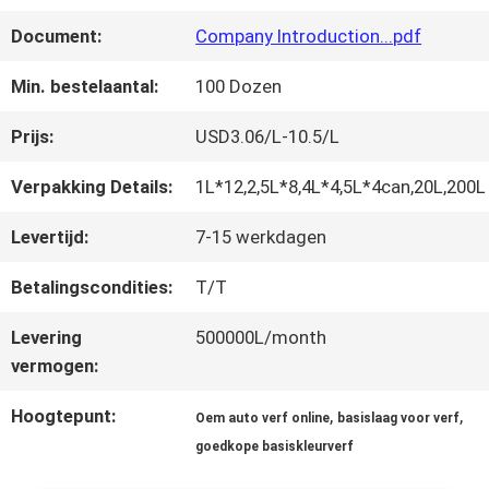
FABRIEKSREIS
Document:
Company Introduction...pdf
KWALITEITSCONTROLE
Min. bestelaantal:
100 Dozen
Prijs:
USD3.06/L-10.5/L
CONTACTEER
Verpakking Details:
1L*12,2,5L*8,4L*4,5L*4can,20L,200L
ONS
Levertijd:
7-15 werkdagen
Betalingscondities:
T/T
NIEUWS
Levering
500000L/month
vermogen:
VRAAG
Hoogtepunt:
,
,
Oem auto verf online
basislaag voor verf
EEN
goedkope basiskleurverf
OFFERTE