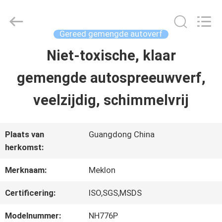
2026
Guangzhou
Meklon
Chemical
Gereed gemengde autoverf
Technology
Co.,
Niet-toxische, klaar
THUIS
Ltd..
All
gemengde autospreeuwverf,
Rights
Reserved.
PRODUCTEN
veelzijdig, schimmelvrij
VIDEOS
Plaats van
Guangdong China
herkomst:
OVER
Merknaam:
Meklon
ONS
Certificering:
ISO,SGS,MSDS
Modelnummer:
NH776P