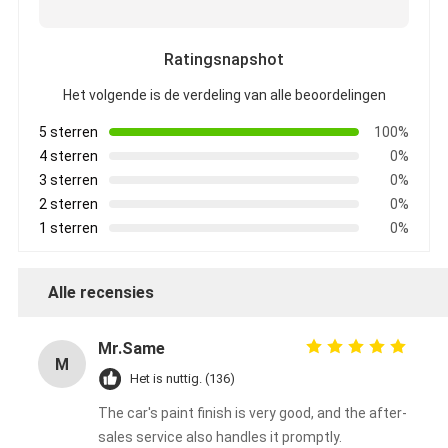
Ratingsnapshot
Het volgende is de verdeling van alle beoordelingen
5 sterren
100%
4 sterren
0%
3 sterren
0%
2 sterren
0%
1 sterren
0%
Alle recensies
Mr.Same
M
Het is nuttig. (136)
The car's paint finish is very good, and the after-
sales service also handles it promptly.