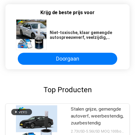
Krijg de beste prijs voor
Niet-toxische, klaar gemengde
autospreeuwverf, veelzijdig,
schimmelvrij
Doorgaan
Top Producten
Stalen grijze, gemengde
autoverf, weerbestendig,
zuurbestendig
2.73USD-5.56USD MOQ:100boxen