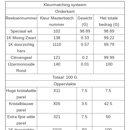
Kleurmatching systeem
Onderkant
Reeksennummer
Kleur Masterbatch
Gewicht
Het totale
nummer
(G)
bedrag (G)
Speciaal wit
102
98.89
98.89
1K Mixing Zwart
138
0.33
99.22
1K doorzichtig
1110
0.57
99.79
hars
Citroengeel
121
0.2
99.99
IJzermonoxide
140
0.01
100
Rood
Totaal: 100 G
Oppervlakte
Hoge kristalwitte
X11
7.5
7.5
parel
Kristalblauwe
X05
3.5
42.5
parel
Extra fijne witte
321
7.5
50
parel
1K doorzichtig
1010
50
100