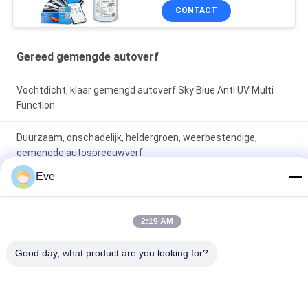
CONTACT
Gereed gemengde autoverf
Vochtdicht, klaar gemengd autoverf Sky Blue Anti UV Multi
Function
Duurzaam, onschadelijk, heldergroen, weerbestendige,
gemengde autospreeuwverf
Eve
Perlenwit Gereed Gemengd Autopent Spray Meerdere
doeleinden Niet-toxisch
2:19 AM
populaire categorieën
Alle
Good day, what product are you looking for?
De Verf Van De 
Autoverf Basecoat
Refinishauto