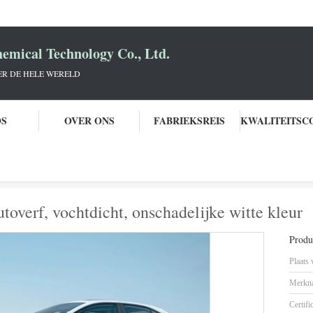
mical Technology Co., Ltd.
R DE HELE WERELD
OS
OVER ONS
FABRIEKSREIS
erf
UV-bestendige, gemengde autoverf, vochtdicht, onschadelijke witte kleu
overf, vochtdicht, onschadelijke witte kleur
Produc
Plaats
Merkn
Certifi