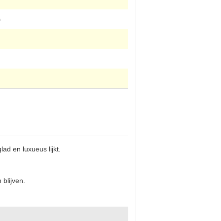
a
ad en luxueus lijkt.
 blijven.