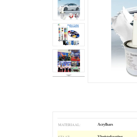
MATERIAAL:
Acrylhars
STAAT:
Vloeistofcoating