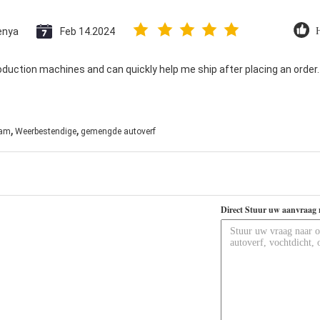
enya
Feb 14.2024
H
oduction machines and can quickly help me ship after placing an order
,
,
aam
Weerbestendige
gemengde autoverf
Direct Stuur uw aanvraag 