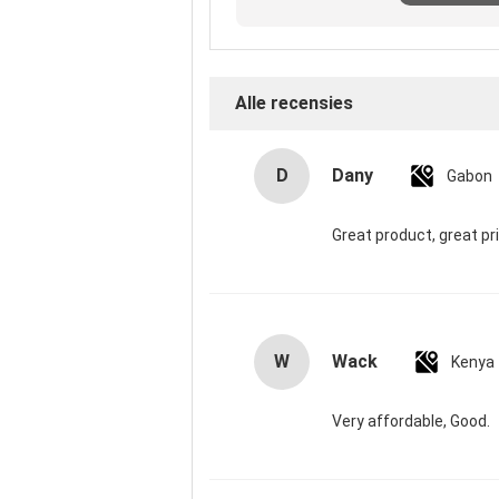
recensi
Alle recensies
D
Dany
Gabon
Great product, great pr
W
Wack
Kenya
Very affordable, Good.