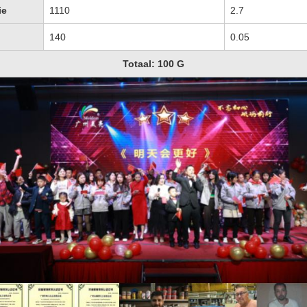
ie
1110
2.7
140
0.05
Totaal: 100 G