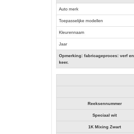
Auto merk
Toepasselijke modellen
Kleurennaam
Jaar
Opmerking: fabricageproces: verf en 
keer.
Reeksennummer
Speciaal wit
1K Mixing Zwart