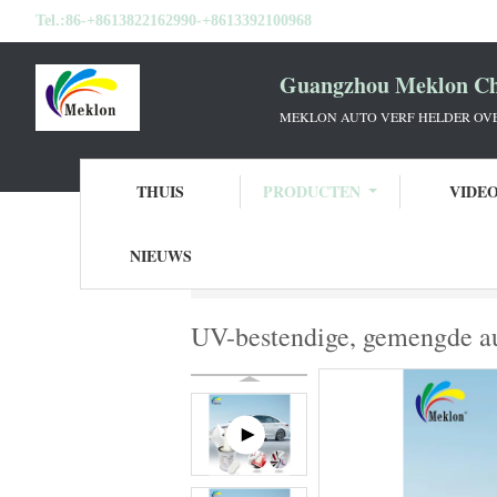
Tel.:
86-+8613822162990-+8613392100968
Guangzhou Meklon Che
MEKLON AUTO VERF HELDER OVE
THUIS
PRODUCTEN
VIDE
NIEUWS
Thuis
Producten
Gereed gemengde autov
UV-bestendige, gemengde aut