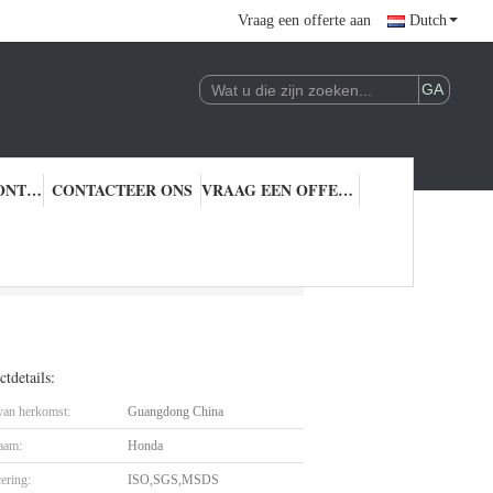
Vraag een offerte aan
Dutch
KWALITEITSCONTROLE
CONTACTEER ONS
VRAAG EEN OFFERTE AAN
r
tdetails:
 van herkomst:
Guangdong China
aam:
Honda
cering:
ISO,SGS,MSDS