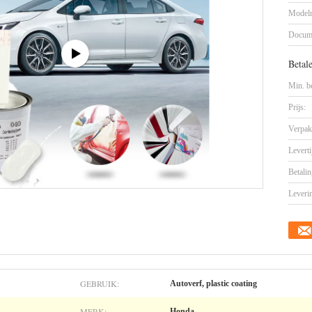
Model
Docum
Betal
Min. be
Prijs:
Verpak
Leverti
Betalin
Leveri
GEBRUIK:
Autoverf, plastic coating
MERK:
Honda