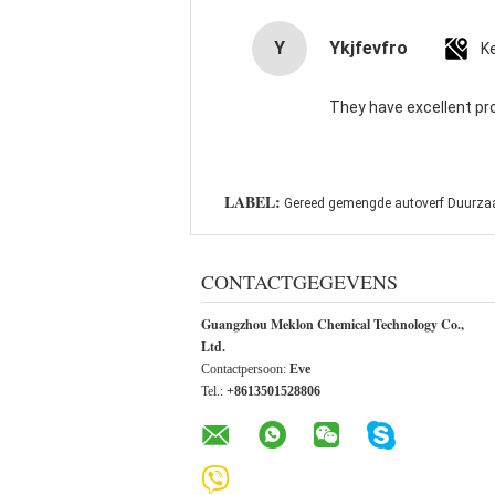
Y
Ykjfevfro
K
They have excellent pr
LABEL:
Gereed gemengde autoverf Duurz
CONTACTGEGEVENS
Guangzhou Meklon Chemical Technology Co.,
Ltd.
Contactpersoon:
Eve
Tel.:
+8613501528806