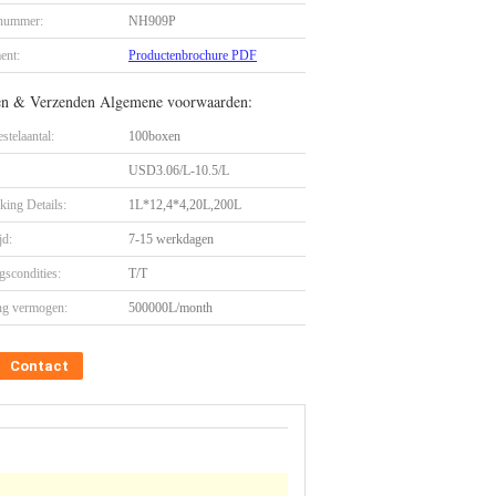
nummer:
NH909P
ent:
Productenbrochure PDF
en & Verzenden Algemene voorwaarden:
stelaantal:
100boxen
USD3.06/L-10.5/L
king Details:
1L*12,4*4,20L,200L
jd:
7-15 werkdagen
gscondities:
T/T
ng vermogen:
500000L/month
Contact