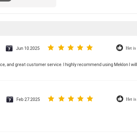
e
Jun 10.2025
Het is
ice, and great customer service. I highly recommend using Meklon I wil
Feb 27.2025
Het is