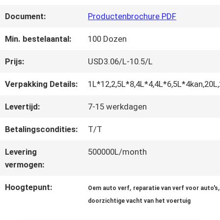
FABRIEKSREIS
Document:
Productenbrochure PDF
KWALITEITSCONTROLE
Min. bestelaantal:
100 Dozen
Prijs:
USD3.06/L-10.5/L
CONTACTEER
Verpakking Details:
1L*12,2,5L*8,4L*4,4L*6,5L*4kan,20L
ONS
Levertijd:
7-15 werkdagen
Betalingscondities:
T/T
NIEUWS
Levering
500000L/month
vermogen:
VRAAG
Hoogtepunt:
,
,
Oem auto verf
reparatie van verf voor auto's
EEN
doorzichtige vacht van het voertuig
OFFERTE