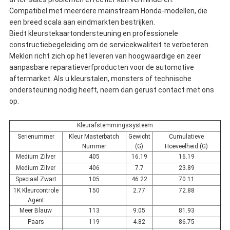
Compatibel met meerdere mainstream Honda-modellen, die
een breed scala aan eindmarkten bestrijken.
Biedt kleurstekaartondersteuning en professionele
constructiebegeleiding om de servicekwaliteit te verbeteren.
Meklon richt zich op het leveren van hoogwaardige en zeer
aanpasbare reparatieverfproducten voor de automotive
aftermarket. Als u kleurstalen, monsters of technische
ondersteuning nodig heeft, neem dan gerust contact met ons
op.
Kleurafstemmingssysteem
Serienummer
Kleur Masterbatch
Gewicht
Cumulatieve
Nummer
(G)
Hoeveelheid (G)
Medium Zilver
405
16.19
16.19
Medium Zilver
406
7.7
23.89
Speciaal Zwart
105
46.22
70.11
1K Kleurcontrole
150
2.77
72.88
Agent
Meer Blauw
113
9.05
81.93
Paars
119
4.82
86.75