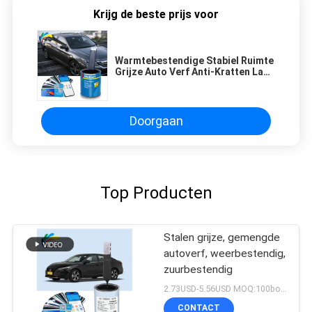
Krijg de beste prijs voor
Warmtebestendige Stabiel Ruimte
Grijze Auto Verf Anti-Kratten Lak
Spray Voor Auto's
Doorgaan
Top Producten
Stalen grijze, gemengde
autoverf, weerbestendig,
zuurbestendig
2.73USD-5.56USD MOQ:100boxen
CONTACT