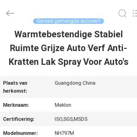
2026
Guangzhou
Meklon
Chemical
Gereed gemengde autoverf
Technology
Co.,
Warmtebestendige Stabiel
THUIS
Ltd..
All
Ruimte Grijze Auto Verf Anti-
Rights
Reserved.
PRODUCTEN
Kratten Lak Spray Voor Auto's
VIDEOS
Plaats van
Guangdong China
herkomst:
OVER
Merknaam:
Meklon
ONS
Certificering:
ISO,SGS,MSDS
Modelnummer:
NH797M