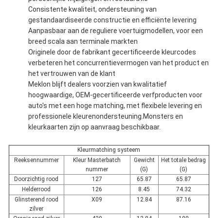
Consistente kwaliteit, ondersteuning van
gestandaardiseerde constructie en efficiënte levering
Aanpasbaar aan de reguliere voertuigmodellen, voor een
breed scala aan terminale markten
Originele door de fabrikant gecertificeerde kleurcodes
verbeteren het concurrentievermogen van het product en
het vertrouwen van de klant
Meklon blijft dealers voorzien van kwalitatief
hoogwaardige, OEM-gecertificeerde verfproducten voor
auto's met een hoge matching, met flexibele levering en
professionele kleurenondersteuning.Monsters en
kleurkaarten zijn op aanvraag beschikbaar.
Kleurmatching systeem
Reeksennummer
Kleur Masterbatch
Gewicht
Het totale bedrag
nummer
(G)
(G)
Doorzichtig rood
127
65.87
65.87
Helderrood
126
8.45
74.32
Glinsterend rood
X09
12.84
87.16
zilver