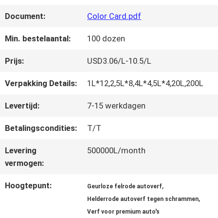
FABRIEKSREIS
Document:
Color Card.pdf
KWALITEITSCONTROLE
Min. bestelaantal:
100 dozen
Prijs:
USD3.06/L-10.5/L
CONTACTEER
Verpakking Details:
1L*12,2,5L*8,4L*4,5L*4,20L,200L
ONS
Levertijd:
7-15 werkdagen
Betalingscondities:
T/T
NIEUWS
Levering
500000L/month
vermogen:
VRAAG
Hoogtepunt:
,
Geurloze felrode autoverf
EEN
,
Helderrode autoverf tegen schrammen
OFFERTE
Verf voor premium auto's