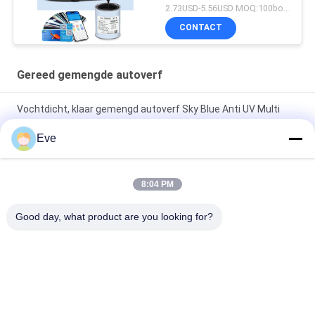
2.73USD-5.56USD MOQ:100boxen
CONTACT
Gereed gemengde autoverf
Vochtdicht, klaar gemengd autoverf Sky Blue Anti UV Multi
Function
Eve
Duurzaam, onschadelijk, heldergroen, weerbestendige,
gemengde autospreeuwverf
8:04 PM
Perlenwit Gereed Gemengd Autopent Spray Meerdere
Good day, what product are you looking for?
doeleinden Niet-toxisch
populaire categorieën
Alle