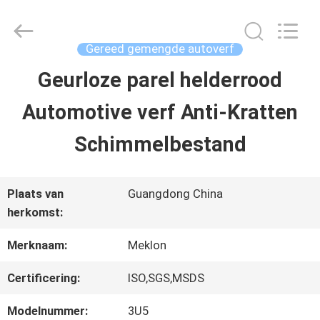
2026
Guangzhou
Meklon
Chemical
Gereed gemengde autoverf
Technology
Co.,
Geurloze parel helderrood
THUIS
Ltd..
All
Automotive verf Anti-Kratten
Rights
Reserved.
PRODUCTEN
Schimmelbestand
VIDEOS
Plaats van
Guangdong China
herkomst:
OVER
Merknaam:
Meklon
ONS
Certificering:
ISO,SGS,MSDS
Modelnummer:
3U5