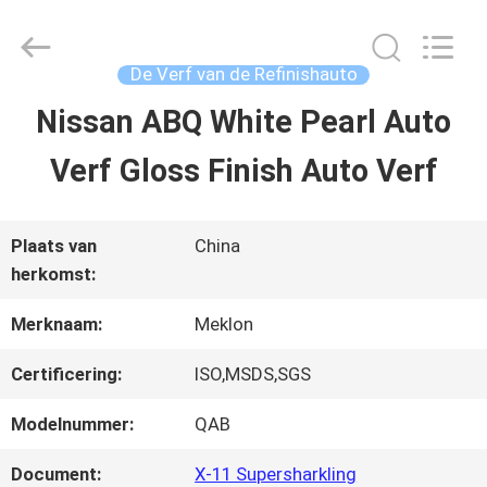
2026
Guangzhou
Meklon
Chemical
De Verf van de Refinishauto
Technology
Co.,
Nissan ABQ White Pearl Auto
THUIS
Ltd..
All
Verf Gloss Finish Auto Verf
Rights
Reserved.
PRODUCTEN
Plaats van
China
herkomst:
VIDEOS
Merknaam:
Meklon
OVER
Certificering:
ISO,MSDS,SGS
ONS
Modelnummer:
QAB
Document:
X-11 Supersharkling