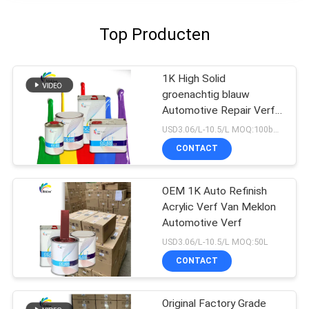
Top Producten
1K High Solid
groenachtig blauw
Automotive Repair Verf
voor Auto Refinish
USD3.06/L-10.5/L MOQ:100boxen
CONTACT
OEM 1K Auto Refinish
Acrylic Verf Van Meklon
Automotive Verf
USD3.06/L-10.5/L MOQ:50L
CONTACT
Original Factory Grade