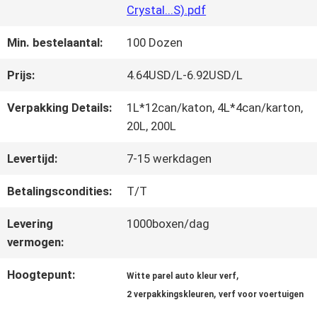
FABRIEKSREIS
Crystal...S).pdf
Min. bestelaantal:
100 Dozen
KWALITEITSCONTROLE
Prijs:
4.64USD/L-6.92USD/L
CONTACTEER
Verpakking Details:
1L*12can/katon, 4L*4can/karton,
20L, 200L
ONS
Levertijd:
7-15 werkdagen
Betalingscondities:
T/T
NIEUWS
Levering
1000boxen/dag
vermogen:
VRAAG
Hoogtepunt:
,
EEN
Witte parel auto kleur verf
,
2 verpakkingskleuren
verf voor voertuigen
OFFERTE