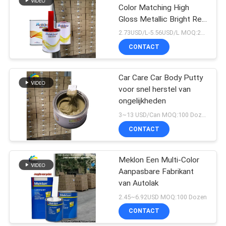
Color Matching High
Gloss Metallic Bright Red
Auto Repair Verf
2.73USD/L-5.56USD/L MOQ:200l
CONTACT
Car Care Car Body Putty
voor snel herstel van
ongelijkheden
3~13 USD/Can MOQ:100 Dozen
CONTACT
Meklon Een Multi-Color
Aanpasbare Fabrikant
van Autolak
2.45~6.92USD MOQ:100 Dozen
CONTACT