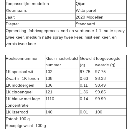
Toepasselijke modellen:
Qijun
Kleurnaam:
Witte parel
Jaar:
2020 Modellen
Diepte:
Standaard
Opmerking: fabricageproces: verf en verdunner 1:1, natte spray
twee keer, medium natte spray twee keer, mist een keer, en
vernis twee keer.
Reeksennummer
Kleur masterbatch
Gewicht
Toegevoegde
nummer
(g)
waarde (g)
1K speciaal wit
102
97.75
97.75
Zwart in 1K-tonen
138
0.63
98.38
1K moddergeel
136
0.11
98.49
1K citroengeel
121
1.36
99.85
1K blauw met lage
1110
0.14
99.99
concentratie
1K ijzerrood
140
0.01
100
Totaal: 100 g
Receptgewicht: 100 g