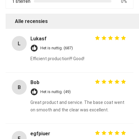
1 sterren
0%
Alle recensies
Lukasf
L
Het is nuttig. (687)
Efficient production!!! Good!
Bob
B
Het is nuttig. (49)
Great product and service. The base coat went
on smooth and the clear was excellent.
egfpiuer
E