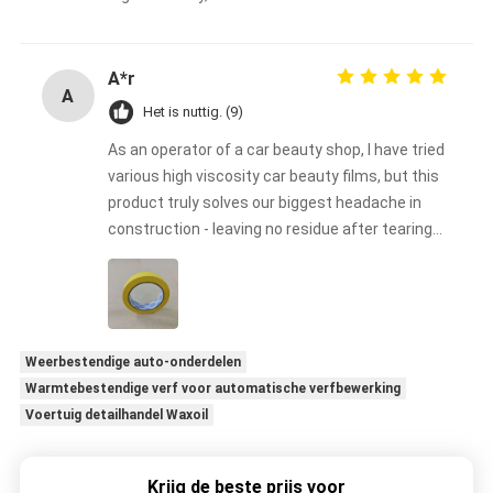
A*r
A
Het is nuttig. (9)
As an operator of a car beauty shop, I have tried
various high viscosity car beauty films, but this
product truly solves our biggest headache in
construction - leaving no residue after tearing
off. Our technicians found during construction
that its high viscosity ensures a perfect fit with
complex surfaces such as bumpers and body
waistlines, while the unique adhesive formula is
clean and neat when removed, without
Weerbestendige auto-onderdelen
damaging the original paint or color changing
Warmtebestendige verf voor automatische verfbewerking
film. This is particularly important for us to
Voertuig detailhandel Waxoil
handle vehicles for high-end customers. For
professional shop owners who need to balance
Krijg de beste prijs voor