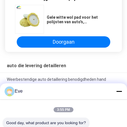
construction efficiency and quality, this is a
trustworthy choice.
Gele witte wol pad voor het
polijsten van auto's,
multifunctionele auto
reinigingsmiddelen
Doorgaan
auto die levering detailleren
Weerbestendige auto detaillering benodigdheden hand
sanitizer onschadelijk voor auto verf
Eve
MSDS Stabiel Auto Detail Supplies, Praktisch Automotive Verf
Mixing Deksel
3:55 PM
Gele witte wol pad voor het polijsten van auto's,
Good day, what product are you looking for?
multifunctionele auto reinigingsmiddelen