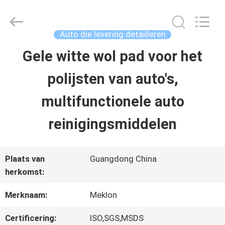
2026
Guangzhou
Meklon
Chemical
Auto die levering detailleren
Technology
Co.,
Gele witte wol pad voor het
THUIS
Ltd..
All
polijsten van auto's,
Rights
Reserved.
PRODUCTEN
multifunctionele auto
reinigingsmiddelen
VIDEOS
Plaats van
Guangdong China
OVER
herkomst:
ONS
Merknaam:
Meklon
Certificering:
ISO,SGS,MSDS