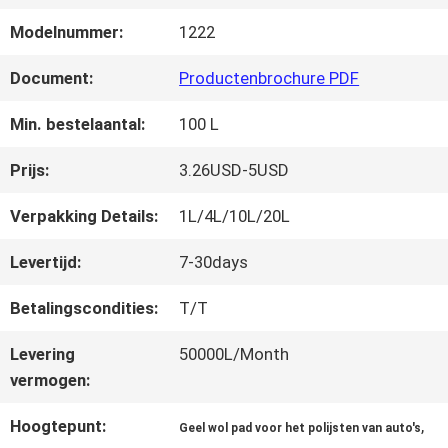
FABRIEKSREIS
Modelnummer:
1222
KWALITEITSCONTROLE
Document:
Productenbrochure PDF
Min. bestelaantal:
100 L
CONTACTEER
Prijs:
3.26USD-5USD
ONS
Verpakking Details:
1L/4L/10L/20L
Levertijd:
7-30days
NIEUWS
Betalingscondities:
T/T
VRAAG
Levering
50000L/Month
vermogen:
EEN
Hoogtepunt:
,
Geel wol pad voor het polijsten van auto's
OFFERTE