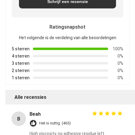
Schrijf een recensie
Ratingsnapshot
Het volgende is de verdeling van alle beoordelingen
5 sterren
100%
4 sterren
0%
3 sterren
0%
2 sterren
0%
1 sterren
0%
Alle recensies
Beah
B
Het is nuttig. (465)
High viscosity, no adhesive residue left