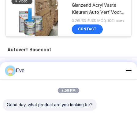
Glanzend Acryl Vaste
Kleuren Auto Verf Voor
Gebruikte Auto
3.26USD-5USD MOQ:100boxen
Karosserie Reparatie
CONTACT
Autoverf Basecoat
Multifunktioneel autopent basiscoat vochtdicht UV-bestand
Eve
Praktische autoverzorging Clear Base Coat Mouldproof Acrylic
Clear Coat Voor auto's
7:50 PM
Briljante blauwe autoverf basiscoat acryl spray
Good day, what product are you looking for?
weersbestendig
populaire categorieën
Alle