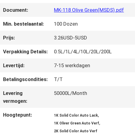
FABRIEKSREIS
Document:
MK-118 Olive Green(MSDS).pdf
KWALITEITSCONTROLE
Min. bestelaantal:
100 Dozen
Prijs:
3.26USD-5USD
CONTACTEER
Verpakking Details:
0.5L/1L/4L/10L/20L/200L
ONS
Levertijd:
7-15 werkdagen
Betalingscondities:
T/T
NIEUWS
Levering
50000L/Month
vermogen:
VRAAG
Hoogtepunt:
,
1K Solid Color Auto Lack
EEN
,
1K Oliver Green Auto Verf
OFFERTE
2K Solid Color Auto Verf