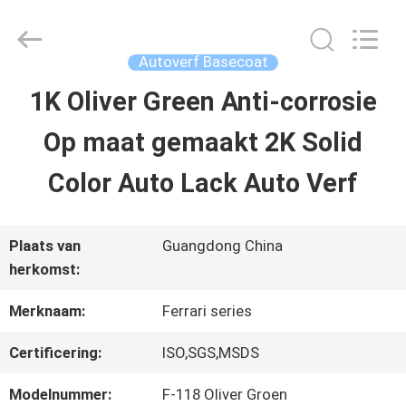
2026
Guangzhou
Meklon
Chemical
Autoverf Basecoat
Technology
Co.,
1K Oliver Green Anti-corrosie
THUIS
Ltd..
All
Op maat gemaakt 2K Solid
Rights
Reserved.
PRODUCTEN
Color Auto Lack Auto Verf
VIDEOS
Plaats van
Guangdong China
herkomst:
OVER
Merknaam:
Ferrari series
ONS
Certificering:
ISO,SGS,MSDS
Modelnummer:
F-118 Oliver Groen