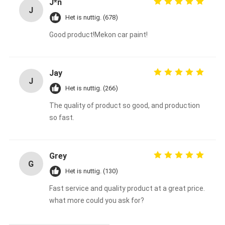
J*n
J
Het is nuttig. (678)
Good product!Mekon car paint!
Jay
J
Het is nuttig. (266)
The quality of product so good, and production
so fast.
Grey
G
Het is nuttig. (130)
Fast service and quality product at a great price.
what more could you ask for?