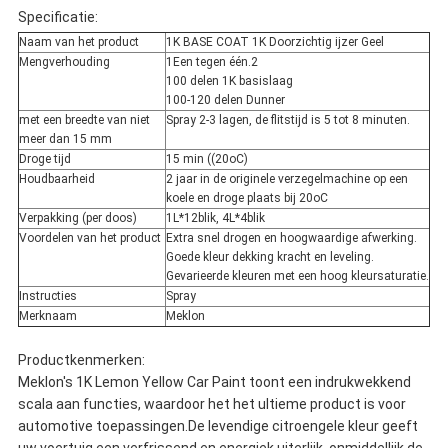
Specificatie:
Naam van het product
1K BASE COAT 1K Doorzichtig ijzer Geel
Mengverhouding
1Een tegen één.2
100 delen 1K basislaag
100-120 delen Dunner
met een breedte van niet
Spray 2-3 lagen, de flitstijd is 5 tot 8 minuten.
meer dan 15 mm
Droge tijd
15 min ((20oC)
Houdbaarheid
2 jaar in de originele verzegelmachine op een
koele en droge plaats bij 20oC
Verpakking (per doos)
1L*12blik, 4L*4blik
Voordelen van het product
Extra snel drogen en hoogwaardige afwerking.
Goede kleur dekking kracht en leveling.
Gevarieerde kleuren met een hoog kleursaturatie.
Instructies
Spray
Merknaam
Meklon
Productkenmerken:
Meklon's 1K Lemon Yellow Car Paint toont een indrukwekkend
scala aan functies, waardoor het het ultieme product is voor
automotive toepassingen.De levendige citroengele kleur geeft