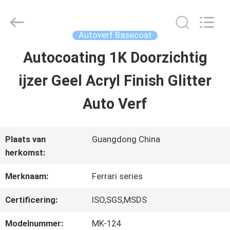
2026
Guangzhou
Meklon
Chemical
Autoverf Basecoat
Technology
Co.,
Autocoating 1K Doorzichtig
THUIS
Ltd..
All
ijzer Geel Acryl Finish Glitter
Rights
Reserved.
PRODUCTEN
Auto Verf
VIDEOS
Plaats van
Guangdong China
herkomst:
OVER
Merknaam:
Ferrari series
ONS
Certificering:
ISO,SGS,MSDS
Modelnummer:
MK-124