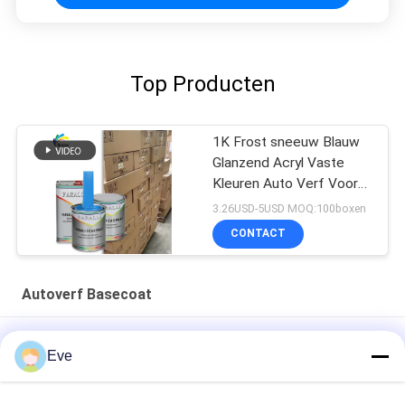
Top Producten
1K Frost sneeuw Blauw
Glanzend Acryl Vaste
Kleuren Auto Verf Voor
Gebruikte Auto
3.26USD-5USD MOQ:100boxen
Karosserie Reparatie
CONTACT
Autoverf Basecoat
Multifunktioneel autopent basiscoat vochtdicht UV-bestand
Eve
Praktische autoverzorging Clear Base Coat Mouldproof Acrylic
Clear Coat Voor auto's