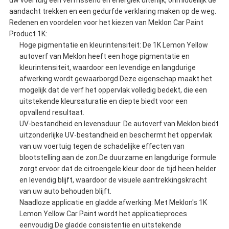
uw voertuig een verfrissend en energiek uiterlijk, onmiddellijk de
aandacht trekken en een gedurfde verklaring maken op de weg.
Redenen en voordelen voor het kiezen van Meklon Car Paint
Product 1K:
Hoge pigmentatie en kleurintensiteit: De 1K Lemon Yellow
autoverf van Meklon heeft een hoge pigmentatie en
kleurintensiteit, waardoor een levendige en langdurige
afwerking wordt gewaarborgd.Deze eigenschap maakt het
mogelijk dat de verf het oppervlak volledig bedekt, die een
uitstekende kleursaturatie en diepte biedt voor een
opvallend resultaat.
UV-bestandheid en levensduur: De autoverf van Meklon biedt
uitzonderlijke UV-bestandheid en beschermt het oppervlak
van uw voertuig tegen de schadelijke effecten van
blootstelling aan de zon.De duurzame en langdurige formule
zorgt ervoor dat de citroengele kleur door de tijd heen helder
en levendig blijft, waardoor de visuele aantrekkingskracht
van uw auto behouden blijft.
Naadloze applicatie en gladde afwerking: Met Meklon's 1K
Lemon Yellow Car Paint wordt het applicatieproces
eenvoudig.De gladde consistentie en uitstekende