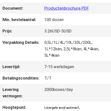
FABRIEKSREIS
Document:
Productenbrochure PDF
KWALITEITSCONTROLE
Min. bestelaantal:
100 dozen
Prijs:
3.26USD-5USD
CONTACTEER
Verpakking Details:
0,5L/1L/4L/10L/20L/200L;
ONS
1L*12kan, 2,5L*8kan, 4L*4kan,
5L*4kan
Levertijd:
7-15 werkdagen
NIEUWS
Betalingscondities:
T/T
VRAAG
Levering
2000boxes/day
vermogen:
EEN
Hoogtepunt:
,
OFFERTE
IJzergele acryl autoverf