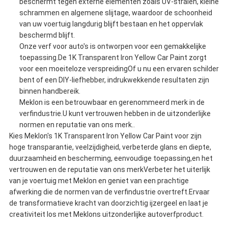
beschermt tegen externe elementen zoals UV-stralen, kleine
schrammen en algemene slijtage, waardoor de schoonheid
van uw voertuig langdurig blijft bestaan en het oppervlak
beschermd blijft.
Onze verf voor auto's is ontworpen voor een gemakkelijke
toepassing.De 1K Transparent Iron Yellow Car Paint zorgt
voor een moeiteloze verspreidingOf u nu een ervaren schilder
bent of een DIY-liefhebber, indrukwekkende resultaten zijn
binnen handbereik.
Meklon is een betrouwbaar en gerenommeerd merk in de
verfindustrie.U kunt vertrouwen hebben in de uitzonderlijke
normen en reputatie van ons merk..
Kies Meklon's 1K Transparent Iron Yellow Car Paint voor zijn
hoge transparantie, veelzijdigheid, verbeterde glans en diepte,
duurzaamheid en bescherming, eenvoudige toepassing,en het
vertrouwen en de reputatie van ons merkVerbeter het uiterlijk
van je voertuig met Meklon en geniet van een prachtige
afwerking die de normen van de verfindustrie overtreft.Ervaar
de transformatieve kracht van doorzichtig ijzergeel en laat je
creativiteit los met Meklons uitzonderlijke autoverfproduct.