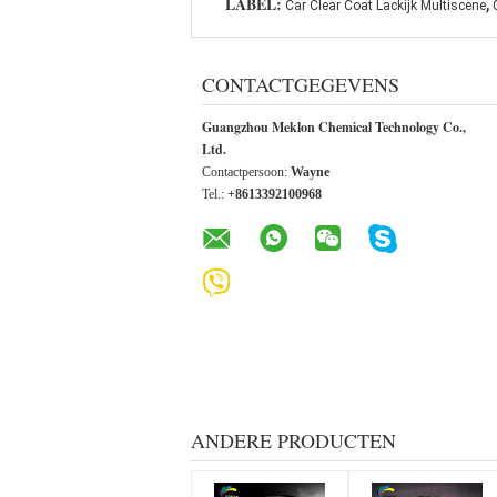
,
LABEL:
Car Clear Coat Lackijk Multiscene
CONTACTGEGEVENS
Guangzhou Meklon Chemical Technology Co.,
Ltd.
Contactpersoon:
Wayne
Tel.:
+8613392100968
ANDERE PRODUCTEN