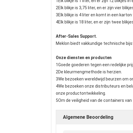
1Elk blikje is 1 liter, en er zijn 12 blikjes i
2Elk blikje is 3,75 liter, en er zijn vier blik
3Elk blikje is 4 liter en komt in een karton 
4Elk blikje is 18 liter, en er zijn twee blikj
After-Sales Support.
Meklon biedt vakkundige technische bijst
Onze diensten en producten
1Goede goederen tegen een redelijke prij
2De kleurmengmethode is herzien.
3We bezoeken wereldwijd beurzen om onz
4We bezoeken onze distributeurs en bela
onze productontwikkeling.
5Om de veiligheid van de containers van
Algemene Beoordeling