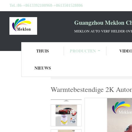
Tel.:
86-+8613392100968-+8613501528806
Guangzhou Meklon Che
MEKLON AUTO VERF HELDER OVE
THUIS
PRODUCTEN
VIDE
NIEUWS
Thuis
Producten
Vernis van de auto de 
Warmtebestendige 2K Autom