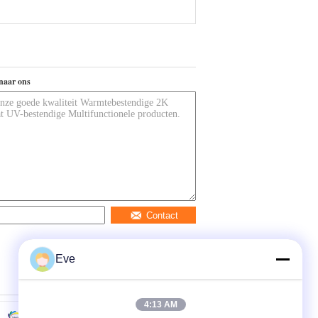
naar ons
Contact
Eve
4:13 AM