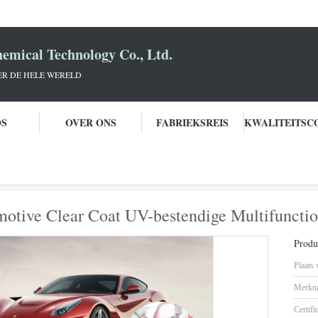
mical Technology Co., Ltd.
R DE HELE WERELD
OS
OVER ONS
FABRIEKSREIS
Duidelijke Laag
Warmtebestendige 2K Automotive Clear Coat UV-bestendige 
otive Clear Coat UV-bestendige Multifunctio
Produc
Plaats
Merkn
Certifi