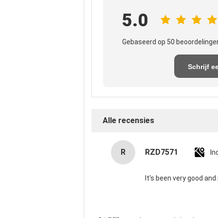
5.0
Gebaseerd op 50 beoordelingen
Schrijf e
recensi
Alle recensies
R
RZD7571
In
It's been very good and 