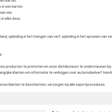
n een karton.
jes in een karton.
van vier.
es in elke doos.
and, opleiding in het mengen van verf, opleiding in het sproeien van ve
s.
e producten te promoten en onze distributeurs te ondersteunen bij 
ngrijke klanten om informatie te verkrijgen over automobielverf tren
 onze klanten te beschermen, verzorgen wij alle exportprocedures.