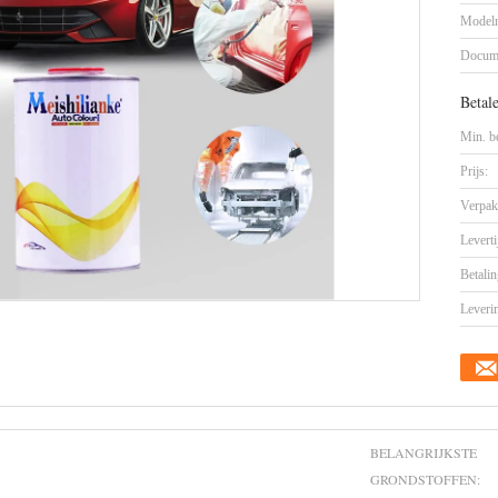
Model
Docum
Betal
Min. be
Prijs:
Verpak
Leverti
Betalin
Leveri
BELANGRIJKSTE
GRONDSTOFFEN: