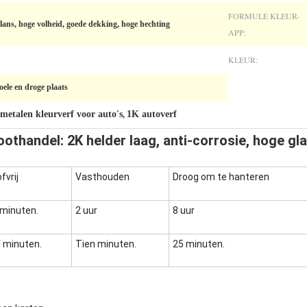
FORMULE KLEUR-
glans, hoge volheid, goede dekking, hoge hechting
APP:
KLEUR:
oele en droge plaats
metalen kleurverf voor auto's
1K autoverf
,
othandel: 2K helder laag, anti-corrosie, hoge gl
fvrij
Vasthouden
Droog om te hanteren
 minuten.
2 uur
8 uur
f minuten.
Tien minuten.
25 minuten.