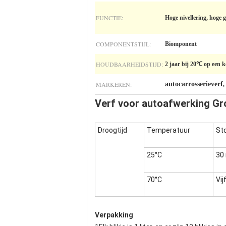
FUNCTIE:
Hoge nivellering, hoge 
COMPONENTSTIJL:
Biomponent
HOUDBAARHEIDSTIJD:
2 jaar bij 20℃ op een k
MARKEREN:
autocarrosserieverf
,
Verf voor autoafwerking Gro
Droogtijd
Temperatuur
Sto
25°C
30
70°C
Vij
Verpakking