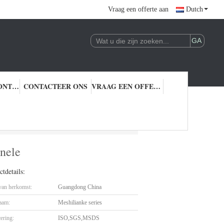
Vraag een offerte aan
Dutch
KWALITEITSCONTROLE
CONTACTEER ONS
VRAAG EEN OFFERTE AAN
Multifunctionele
nele
tdetails:
 van herkomst:
Guangdong China
aam:
Meshilianke series
cering:
ISO,SGS,MSDS