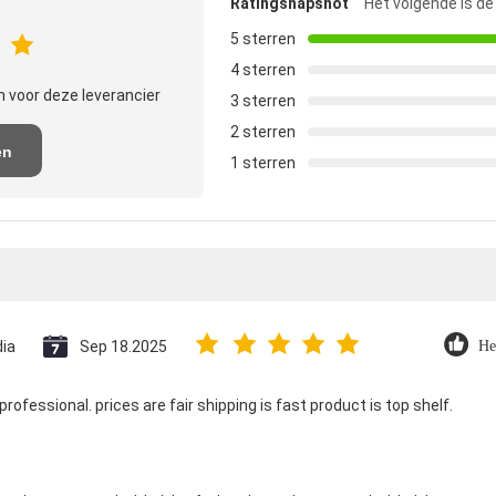
Ratingsnapshot
Het volgende is de
5 sterren
4 sterren
 voor deze leverancier
3 sterren
2 sterren
en
1 sterren
e
dia
Sep 18.2025
He
professional. prices are fair shipping is fast product is top shelf.