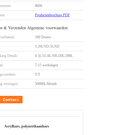
nummer:
8600
ent:
Productenbrochure PDF
en & Verzenden Algemene voorwaarden:
stelaantal:
100 Dozen
3.26USD-5USD
king Details:
0.5L/1L/4L/10L/20L/200L
jd:
7-15 werkdagen
gscondities:
T/T
ng vermogen:
50000L/Month
Contact
Acrylhars, polyurethaanhars