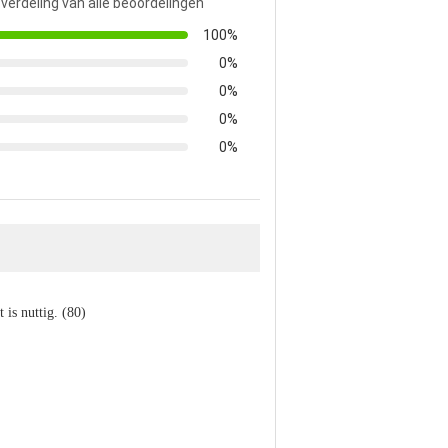
 verdeling van alle beoordelingen
100%
0%
0%
0%
0%
t is nuttig. (80)