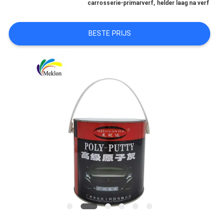
,
carrosserie-primarverf
helder laag na verf
AAN
BESTE PRIJS
SITEMAP
PRIVACYBELEID