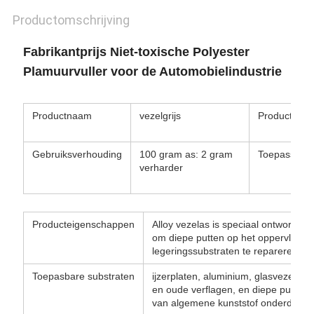
Productomschrijving
Fabrikantprijs Niet-toxische Polyester
Plamuurvuller voor de Automobielindustrie
Productnaam
vezelgrijs
Productverp
Gebruiksverhouding
100 gram as: 2 gram
Toepassing
verharder
Producteigenschappen
Alloy vezelas is speciaal ontworpen
om diepe putten op het oppervlak va
legeringssubstraten te repareren, te
Toepasbare substraten
ijzerplaten, aluminium, glasvezelvers
en oude verflagen, en diepe putten 
van algemene kunststof onderdelen.