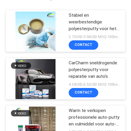
Stabiel en
weerbestendige
polyesterputty voor het
vullen van auto's
2.73USD-5.56USD MOQ:100boxen
CONTACT
CarCharm sneldrogende
polyesterputty voor
reparatie van auto's
4.34USD-6.52USD MOQ:100boxen
CONTACT
Warm te verkopen
professionele auto-putty
en vulmiddel voor auto-
reparatie