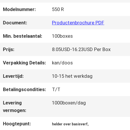
FABRIEKSREIS
Modelnummer:
550 R
KWALITEITSCONTROLE
Document:
Productenbrochure PDF
Min. bestelaantal:
100boxes
CONTACTEER
Prijs:
8.05USD-16.23USD Per Box
ONS
Verpakking Details:
kan/doos
Levertijd:
10-15 het werkdag
NIEUWS
Betalingscondities:
T/T
VRAAG
Levering
1000boxen/dag
vermogen:
EEN
Hoogtepunt:
,
helder over basisverf
OFFERTE