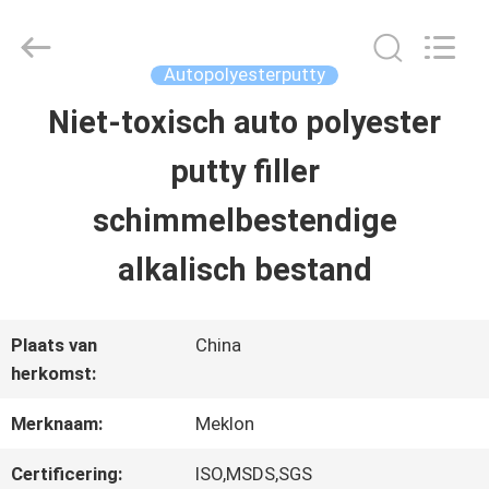
2026
Guangzhou
Meklon
Chemical
Autopolyesterputty
Technology
Co.,
Niet-toxisch auto polyester
THUIS
Ltd..
All
putty filler
Rights
Reserved.
PRODUCTEN
schimmelbestendige
alkalisch bestand
VIDEOS
Plaats van
China
OVER
herkomst:
ONS
Merknaam:
Meklon
Certificering:
ISO,MSDS,SGS