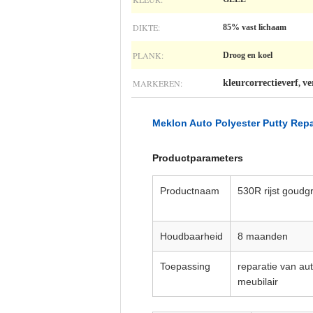
DIKTE:
85% vast lichaam
PLANK:
Droog en koel
MARKEREN:
kleurcorrectieverf
ve
,
Meklon Auto Polyester Putty Repa
Productparameters
Productnaam
530R rijst goudg
Houdbaarheid
8 maanden
Toepassing
reparatie van au
meubilair