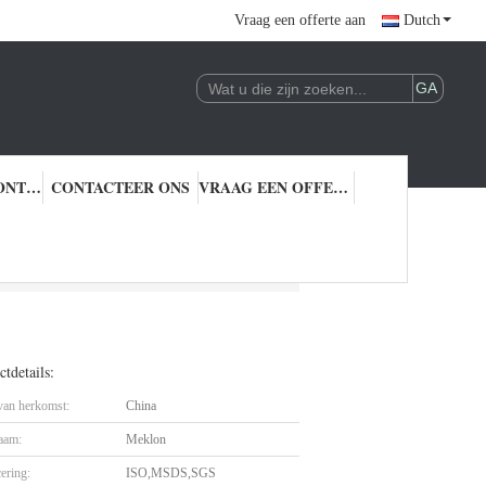
Vraag een offerte aan
Dutch
KWALITEITSCONTROLE
CONTACTEER ONS
VRAAG EEN OFFERTE AAN
tdetails:
 van herkomst:
China
aam:
Meklon
cering:
ISO,MSDS,SGS