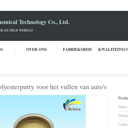
mical Technology Co., Ltd.
R DE HELE WERELD
OS
OVER ONS
FABRIEKSREIS
tabiel en weerbestendige polyesterputty voor het vullen van auto's
lyesterputty voor het vullen van auto's
Produc
Plaats
Merkn
Certifi