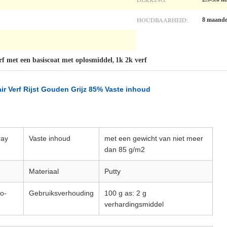
HOUDBAARHEID:
8 maand
rf met een basiscoat met oplosmiddel
1k 2k verf
,
ir Verf Rijst Gouden Grijz 85% Vaste inhoud
ray
Vaste inhoud
met een gewicht van niet meer
dan 85 g/m2
Materiaal
Putty
to-
Gebruiksverhouding
100 g as: 2 g
verhardingsmiddel