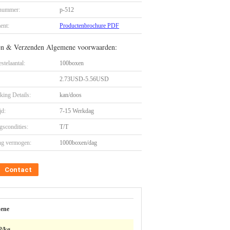
nummer:
p-512
ent:
Productenbrochure PDF
en & Verzenden Algemene voorwaarden:
stelaantal:
100boxen
2.73USD-5.56USD
king Details:
kan/doos
jd:
7-15 Werkdag
gscondities:
T/T
ng vermogen:
1000boxen/dag
Contact
dene
2/kg