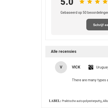
5.0
Gebaseerd op 50 beoordelingen
Schrijf e
recensi
Alle recensies
V
VICK
Urugua
There are many types and
,
LABEL:
Praktische auto-polyesterputty
Alk