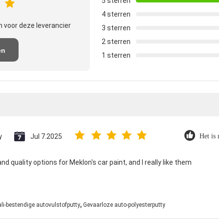
5 sterren
4 sterren
 voor deze leverancier
3 sterren
2 sterren
en
1 sterren
e
y
Jul 7.2025
Het is 
 quality options for Meklon's car paint, and I really like them
,
ali-bestendige autovulstofputty
Gevaarloze auto-polyesterputty