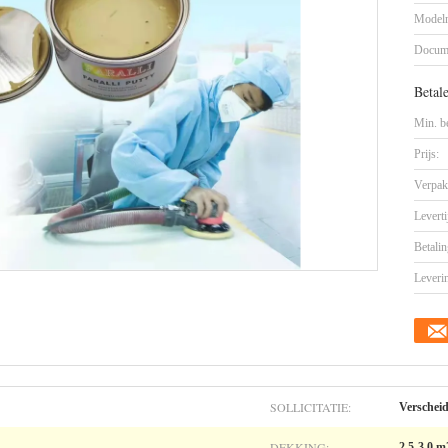
Model
Docum
Betal
Min. be
Prijs:
Verpak
Leverti
Betalin
Leveri
SOLLICITATIE:
Verschei
DEKKING:
2.5-3.0 m