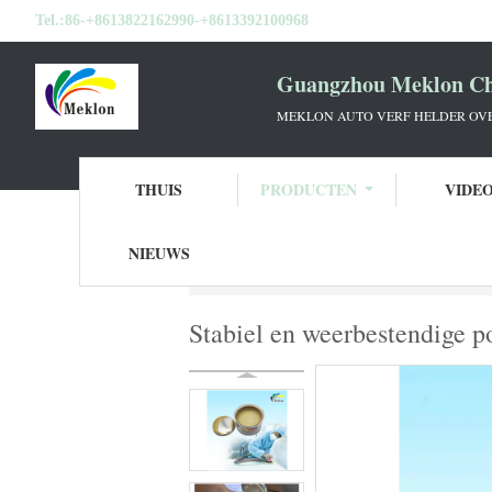
Tel.:
86-+8613822162990-+8613392100968
Guangzhou Meklon Che
MEKLON AUTO VERF HELDER OVE
THUIS
PRODUCTEN
VIDE
NIEUWS
Thuis
Producten
Autopolyesterputty
S
Stabiel en weerbestendige po