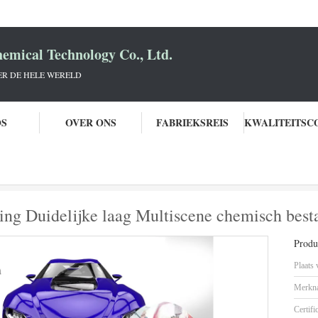
mical Technology Co., Ltd.
R DE HELE WERELD
OS
OVER ONS
FABRIEKSREIS
toverf
Gevaarlijke autoverf verharding Duidelijke laag Multiscene chemisch 
ding Duidelijke laag Multiscene chemisch best
Produc
Plaats
Merkn
Certifi