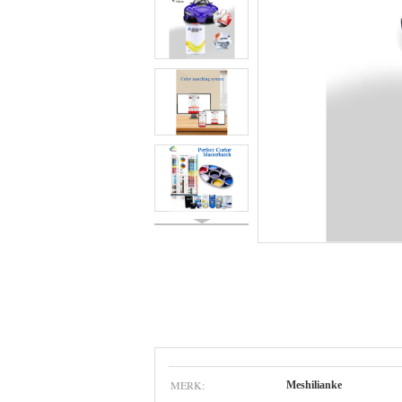
MERK:
Meshilianke