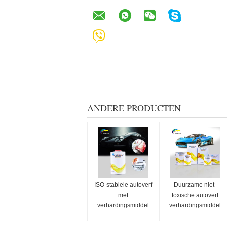
ANDERE PRODUCTEN
ISO-stabiele autoverf
Duurzame niet-
met
toxische autoverf
verhardingsmiddel
verhardingsmiddel
geurloos snel
schimmelbestendige
verhardingsmiddel
voor 2K heldere