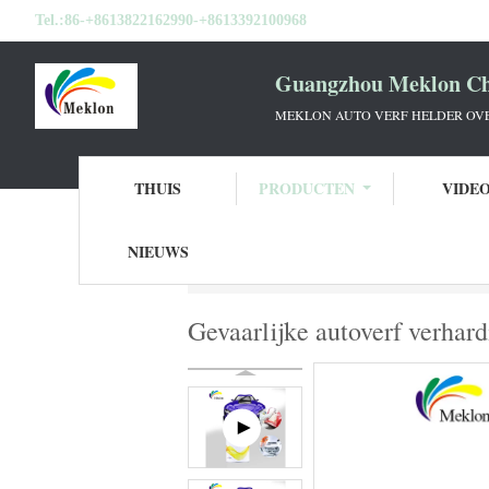
Tel.:
86-+8613822162990-+8613392100968
Guangzhou Meklon Che
MEKLON AUTO VERF HELDER OVE
THUIS
PRODUCTEN
VIDE
NIEUWS
Thuis
Producten
De Verharder van de au
Gevaarlijke autoverf verhar