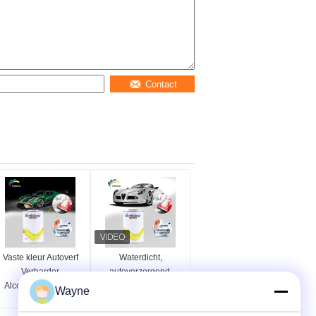
Contact
Vaste kleur Autoverf
Waterdicht,
Verharder
autoverzorgend,
Alcoholbestendige
doorzichtig en
Wayne
Meerdere
hardder, stabiel,
doeleinden
alkalisch bestand.