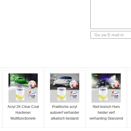
Acryl 2K Clear Coat
Praktische acryl
Niet-toxisch Hars
Hardener
autoverf verharder
helder verf
Multifunctionele
alkalisch bestand
verharding Glanzend
Vochtdicht 0,95 kg
onschadelijk
spuit helder laag met
verharding