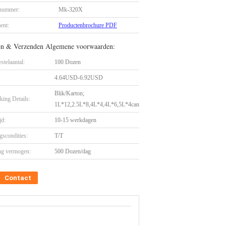
nummer:
Mk-320X
ent:
Productenbrochure PDF
en & Verzenden Algemene voorwaarden:
stelaantal:
100 Dozen
4.64USD-6.92USD
Blik/Karton;
king Details:
1L*12,2.5L*8,4L*4,4L*6,5L*4can
jd:
10-15 werkdagen
gscondities:
T/T
ng vermogen:
500 Dozen/dag
Contact