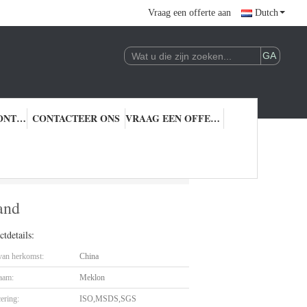
Vraag een offerte aan
Dutch
KWALITEITSCONTROLE
CONTACTEER ONS
VRAAG EEN OFFERTE AAN
bestand
and
tdetails:
 van herkomst:
China
aam:
Meklon
cering:
ISO,MSDS,SGS