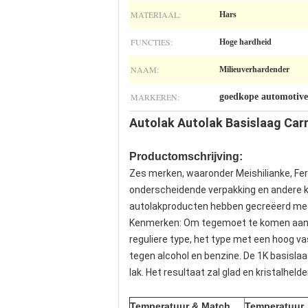
MATERIAAL:
Hars
FUNCTIES:
Hoge hardheid
NAAM:
Milieuverhardender
MARKEREN:
goedkope automotive
Autolak Autolak Basislaag Car
Productomschrijving:
Zes merken, waaronder Meishilianke, Ferii
onderscheidende verpakking en andere ke
autolakproducten hebben gecreëerd met 
Kenmerken: Om tegemoet te komen aan ee
reguliere type, het type met een hoog 
tegen alcohol en benzine. De 1K basisla
lak. Het resultaat zal glad en kristalheld
Temperatuur & Match
Temperatuur