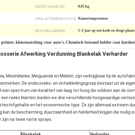
NETTO GEWICHT:
0,95 kg
OPSLAGTEMPERATUUR:
Kamertemperatuur
HOUDBAARHEID:
1~2 jaar op een koele en droge plaats
 primer
kleurmatching voor auto's
Chemisch bestand helder coat hardne
,
,
rosserie Afwerking Verdunning Blankelak Verharder
a, Meishilianke, Meiguanda en Meklon, zijn verkrijgbaar bij de autofab
nmerken. De onderzoeks- en ontwikkelingsgroep bestaat uit de eigen 
een spectrum van kwaliteit van laag tot hoog die voldoen aan de nor
n reeks klanten, bieden we drie verschillende hoogwaardige vernissen
vastestofgehalte en het economische type. Ze zijn allemaal extreem 
ag kan de bescherming, duurzaamheid en helderheid krijgen die nodig 
er zijn na twee natte sprays.
Blankelak
Verharder