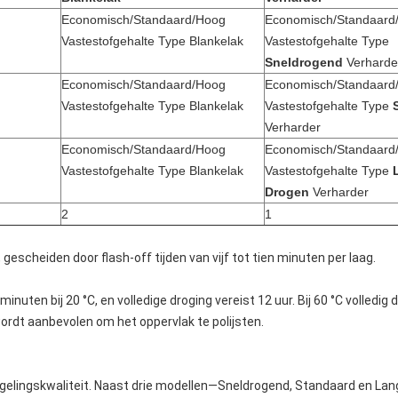
Economisch/Standaard/Hoog
Economisch/Standaard
Vastestofgehalte Type Blankelak
Vastestofgehalte Type
Sneldrogend
Verharde
Economisch/Standaard/Hoog
Economisch/Standaard
Vastestofgehalte Type Blankelak
Vastestofgehalte Type
Verharder
Economisch/Standaard/Hoog
Economisch/Standaard
Vastestofgehalte Type Blankelak
Vastestofgehalte Type
Drogen
Verharder
2
1
 gescheiden door flash-off tijden van vijf tot tien minuten per laag.
inuten bij 20 °C, en volledige droging vereist 12 uur. Bij 60 °C volledig 
ordt aanbevolen om het oppervlak te polijsten.
rgelingskwaliteit. Naast drie modellen—Sneldrogend, Standaard en L