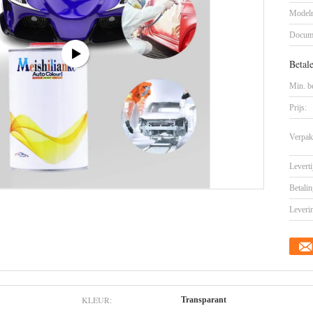
Model
Docum
Betal
Min. be
Prijs:
Verpak
Leverti
Betalin
Leveri
KLEUR:
Transparant