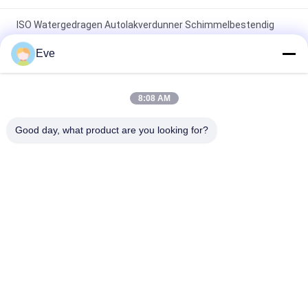
ISO Watergedragen Autolakverdunner Schimmelbestendig
Praktisch En Efficiënt En Sneldrogend
Eve
SGS Oliebestendige Lakverdunner Op Autolak
Schimmelwerende Verfverdunner Automotive
8:08 AM
Vochtdicht verfverdunner voor auto's Meerdere doeleinden
Good day, what product are you looking for?
Niet-toxisch antizuur
populaire categorieën
Alle
De Verf Van De 
Autoverf Basecoat
Refinishauto
Autoverf 
Autopolyesterputty
Bovenkleding