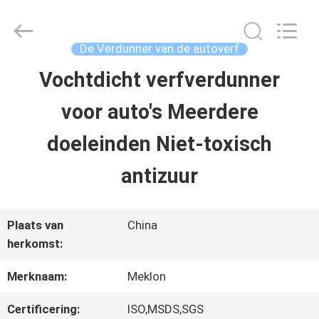
2026
Guangzhou
Meklon
Chemical
De Verdunner van de autoverf
Technology
Co.,
Vochtdicht verfverdunner
THUIS
Ltd..
All
voor auto's Meerdere
Rights
Reserved.
PRODUCTEN
doeleinden Niet-toxisch
antizuur
VIDEOS
Plaats van
China
OVER
herkomst:
ONS
Merknaam:
Meklon
Certificering:
ISO,MSDS,SGS