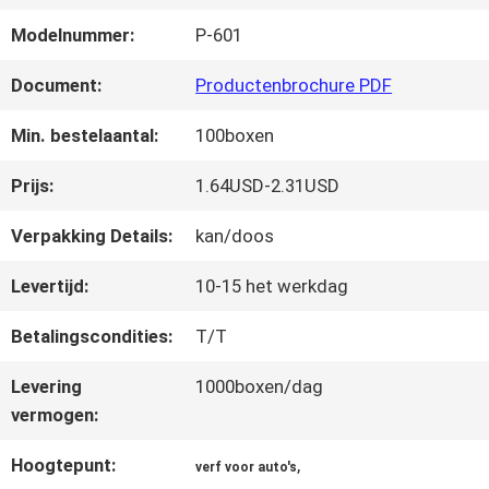
FABRIEKSREIS
Modelnummer:
P-601
KWALITEITSCONTROLE
Document:
Productenbrochure PDF
Min. bestelaantal:
100boxen
CONTACTEER
Prijs:
1.64USD-2.31USD
ONS
Verpakking Details:
kan/doos
Levertijd:
10-15 het werkdag
NIEUWS
Betalingscondities:
T/T
VRAAG
Levering
1000boxen/dag
vermogen:
EEN
Hoogtepunt:
,
verf voor auto's
OFFERTE