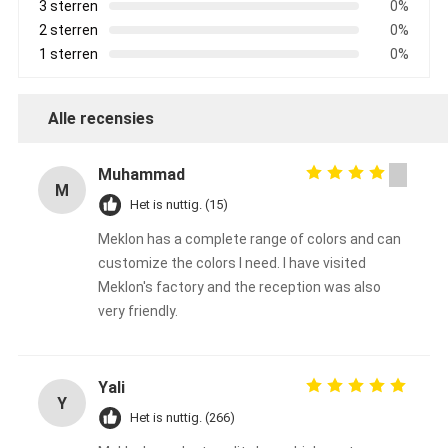
3 sterren
0%
2 sterren
0%
1 sterren
0%
Alle recensies
Muhammad
M
Het is nuttig. (15)
Meklon has a complete range of colors and can
customize the colors I need. I have visited
Meklon's factory and the reception was also
very friendly.
Yali
Y
Het is nuttig. (266)