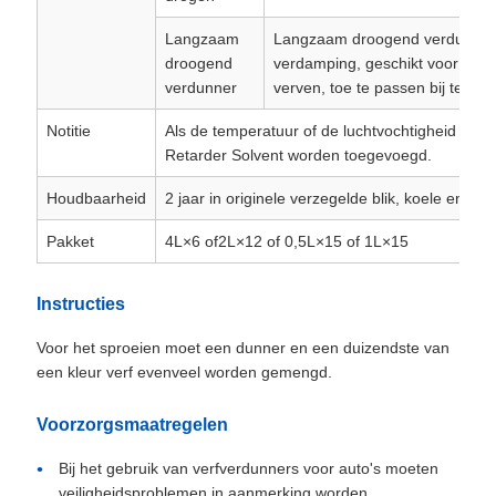
Langzaam
Langzaam droogend verdunner,
droogend
verdamping, geschikt voor vlekk
verdunner
verven, toe te passen bij temp
Notitie
Als de temperatuur of de luchtvochtigheid te ho
Retarder Solvent worden toegevoegd.
Houdbaarheid
2 jaar in originele verzegelde blik, koele en dro
Pakket
4L×6 of2L×12 of 0,5L×15 of 1L×15
Instructies
Voor het sproeien moet een dunner en een duizendste van
een kleur verf evenveel worden gemengd.
Voorzorgsmaatregelen
Bij het gebruik van verfverdunners voor auto's moeten
veiligheidsproblemen in aanmerking worden