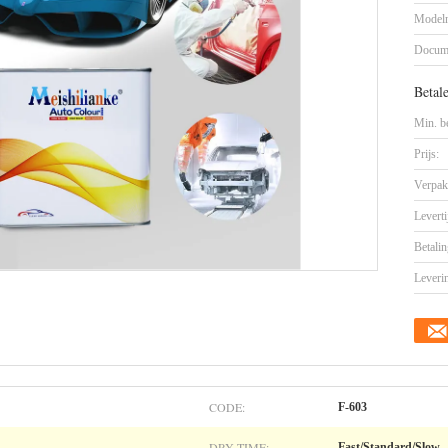
Model
Docum
Betal
Min. be
Prijs:
Verpak
Leverti
Betalin
Leveri
CODE:
F-603
DRY TIME:
Fast/Standard/Slow