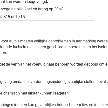
ent kan worden toegevoegd.
verzegelde blik, koel en droog op 20
oC
.
5L ×
15 of 1l
×
15
ers voor auto's moeten veiligheidsproblemen in aanmerking wo
oende luchtcirculatie., een geschikte temperatuur, en het iso
eren.
et de verf van het voertuig naar behoren worden gegooid om ee
eving omdat het verdunningsmiddel gevaarlijke stoffen bevat e
ze chemisch met elkaar kunnen reageren.
ingsmiddelen kan gevaarlijke chemische reacties en in het erg