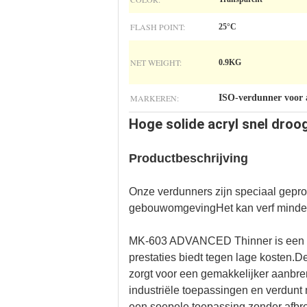
FLASH POINT:
25°C
NET WEIGHT:
0.9KG
MARKEREN:
ISO-verdunner voor 
Hoge solide acryl snel droo
Productbeschrijving
Onze verdunners zijn speciaal gepr
gebouwomgevingHet kan verf minder v
MK-603 ADVANCED Thinner is een zu
prestaties biedt tegen lage kosten.De
zorgt voor een gemakkelijker aanbre
industriële toepassingen en verdunt
een soepele toepassing zonder afbreu