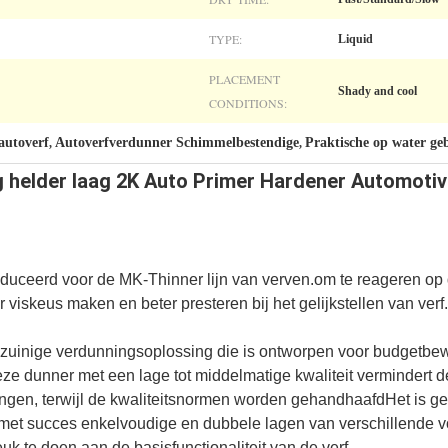
TYPE:
Liquid
PLACEMENT
Shady and cool
CONDITIONS:
autoverf
Autoverfverdunner Schimmelbestendige
Praktische op water ge
,
,
g helder laag 2K Auto Primer Hardener Automotiv
oduceerd voor de MK-Thinner lijn van verven.om te reageren op
iskeus maken en beter presteren bij het gelijkstellen van verf.
inige verdunningsoplossing die is ontworpen voor budgetbew
ze dunner met een lage tot middelmatige kwaliteit vermindert de 
ngen, terwijl de kwaliteitsnormen worden gehandhaafdHet is ges
 met succes enkelvoudige en dubbele lagen van verschillende 
k te doen aan de basisfunctionaliteit van de verf.