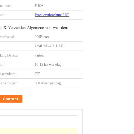
nummer:
P-603
ent:
Productenbrochure PDF
en & Verzenden Algemene voorwaarden:
stelaantal:
200Boxes
1.64USD-2.31USD
king Details:
karton
jd:
10-15 het werkdag
gscondities:
T/T
ng vermogen:
500 dozen per dag
Contact