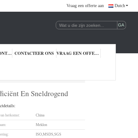
Vraag een offerte aan
Dutch
KWALITEITSCONTROLE
CONTACTEER ONS
VRAAG EEN OFFERTE AAN
En Efficiënt En Sneldrogend
ficiënt En Sneldrogend
tdetails:
 van herkomst:
China
aam:
Meklon
cering:
ISO,MSDS,SGS