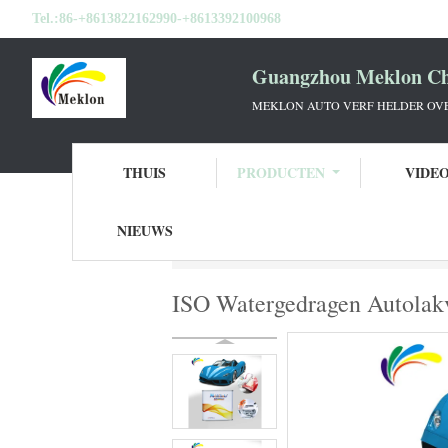
Tel.:
86-+8613822162990-+8613392100968
Guangzhou Meklon Che
MEKLON AUTO VERF HELDER OVE
THUIS
PRODUCTEN
VIDE
NIEUWS
Thuis
Producten
De Verdunner van de a
ISO Watergedragen Autolakv