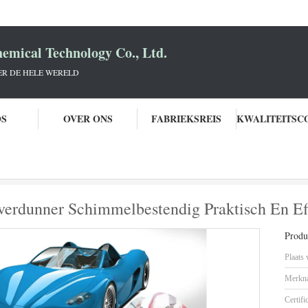
mical Technology Co., Ltd.
R DE HELE WERELD
OS
OVER ONS
FABRIEKSREIS
utoverf
ISO Watergedragen Autolakverdunner Schimmelbestendig Praktisch 
erdunner Schimmelbestendig Praktisch En Ef
Produc
Plaats
Merkn
Certifi