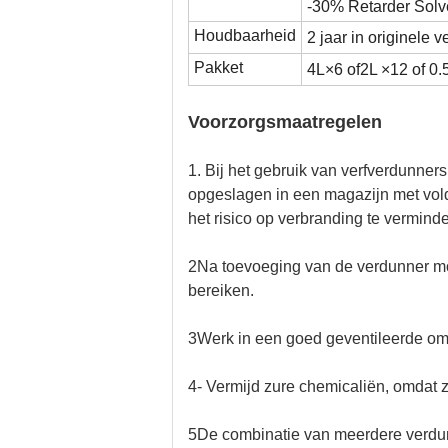
-30% Retarder Solv
Houdbaarheid
2 jaar in originele 
Pakket
4
L×
6 of
2L ×
12 of 0
.
Voorzorgsmaatregelen
1. Bij het gebruik van verfverdunn
opgeslagen in een magazijn met vold
het risico op verbranding te vermind
2Na toevoeging van de verdunner mo
bereiken.
3Werk in een goed geventileerde omg
4- Vermijd zure chemicaliën, omdat 
5De combinatie van meerdere verdunn