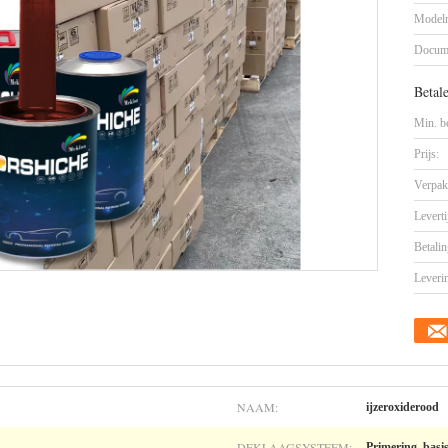
Model
Docum
Betal
Min. be
Prijs:
Verpak
Leverti
Betalin
Leveri
NAAM:
ijzeroxiderood
DEKLAAGSYSTEEM:
Primering, basis