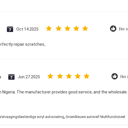
Oct 14.2025
Het i
erfectly repair scratches。
a
Jun 27.2025
Het i
 in Nigeria. The manufacturer provides good service, and the wholesale
,
Vervaagingsbestendige acryl autocoating
Groenblauwe autoverf Multifunctioneel