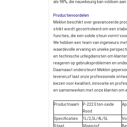
als 98%, die nauwkeurig kan voldoen aan 
Productievoordelen
Meklon beschikt over geavanceerde produ
strikt wordt gecontroleerd om een stabi
functies, die een solide steun vormt voor
We hebben een team van ingenieurs met 3
waardevolle ervaring en unieke perspecti
en technische uitlegdiensten om klanten
reageren op gebruiksproblemen en onderh
Daarnaast ondersteunt Meklon geperso
leveren,of laat onze professionele ontw
kiezen voor kwaliteit, innovatie en prof
en samenwerken met onze klanten om e
Productnaam
P-222 Eton-oxide
Ap
Rood
Specificaties
1L/2,5L/4L/5L
Vol
Staat
Vloeistof
Be