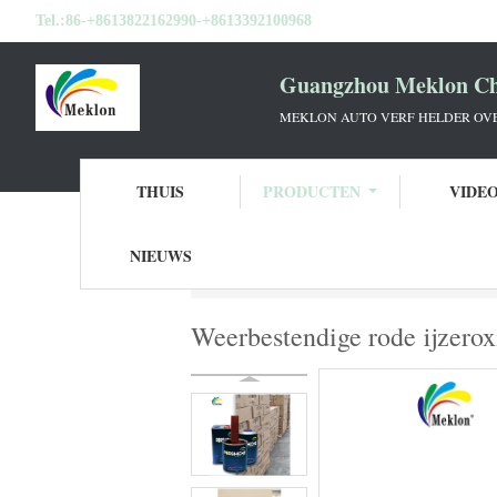
Tel.:
86-+8613822162990-+8613392100968
Guangzhou Meklon Che
MEKLON AUTO VERF HELDER OVE
THUIS
PRODUCTEN
VIDE
NIEUWS
Thuis
Producten
Autoverf bovenkleding
Weerbestendige rode ijzerox