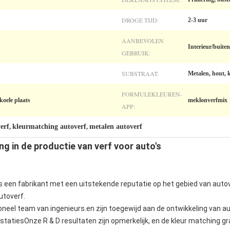
DROGE TIJD:
2-3 uur
AANBEVOLEN
Interieur/buite
GEBRUIK:
SUBSTRAAT:
Metalen, hout, k
FORMULEKLEUREN-
koele plaats
meklonverfmix
APP:
erf
kleurmatching autoverf
metalen autoverf
,
,
ng in de productie van verf voor auto's
is een fabrikant met een uitstekende reputatie op het gebied van aut
utoverf.
ioneel team van ingenieurs.en zijn toegewijd aan de ontwikkeling van
statiesOnze R & D resultaten zijn opmerkelijk, en de kleur matching g