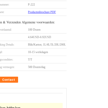
nummer:
P-222
ent:
Productenbrochure PDF
en & Verzenden Algemene voorwaarden:
stelaantal:
100 Dozen
4.64USD-6.92USD
king Details:
Blik/Karton; 1L/4L/5L/20L/200L
jd:
10-15 werkdagen
gscondities:
T/T
ng vermogen:
500 Dozen/dag
Contact
laag, helder laag