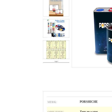
MERK:
PORSHICHE
OPRUIMEN:
Zeep en water