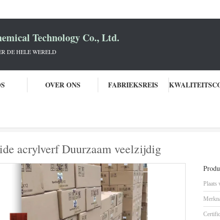
mical Technology Co., Ltd.
R DE HELE WERELD
OS
OVER ONS
FABRIEKSREIS
Weerbestendige rode ijzeroxide acrylverf Duurzaam veelzijdig
ide acrylverf Duurzaam veelzijdig
Produc
Plaats
Merkn
Certifi