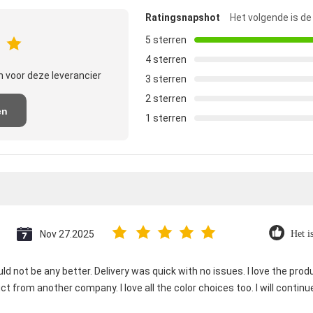
Ratingsnapshot
Het volgende is de
5 sterren
4 sterren
 voor deze leverancier
3 sterren
2 sterren
en
1 sterren
e
Nov 27.2025
Het i
ld not be any better. Delivery was quick with no issues. I love the produc
ct from another company. I love all the color choices too. I will contin