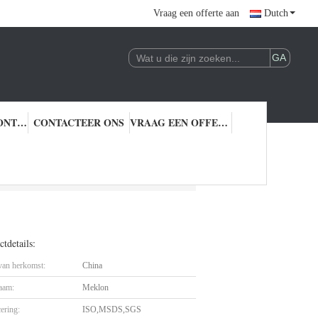
Vraag een offerte aan
Dutch
KWALITEITSCONTROLE
CONTACTEER ONS
VRAAG EEN OFFERTE AAN
tdetails:
 van herkomst:
China
aam:
Meklon
cering:
ISO,MSDS,SGS