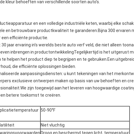
de kleur behoeften van verschillende soorten auto's.
ctieapparatuur en een volledige industriële keten, waarbij elke scha
ele en betrouwbare productkwaliteit te garanderen.Bijna 300 ervaren
 een efficiënte productie.
0 jaar ervaring in's werelds beste auto verf veld, die niet alleen to
even inbrengen in productontwikkelingTegelijkertijd is het uitgerust 
 te helpen het product diep te begrijpen en te gebruiken.Een uitgebre
oud, die efficiënte oplossingen bieden.
naliseerde aanpassingsdiensten: u kunt tekeningen van het merkon
erpers exclusieve ontwerpen maken op basis van uw behoeften en crea
essionaliteit.We zijn toegewijd aan het leveren van hoogwaardige coat
en betere toekomst te creëren.
plicatietemperatuur
50-90°F
atiliteit
Niet vluchtig
waringsvoorwaarden
Droog en beschermd tegen licht, temperatuur