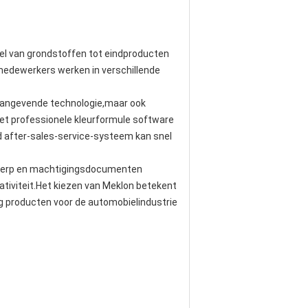
kel van grondstoffen tot eindproducten
 medewerkers werken in verschillende
onaangevende technologie,maar ook
met professionele kleurformule software
id after-sales-service-systeem kan snel
twerp en machtigingsdocumenten
tiviteit.Het kiezen van Meklon betekent
ing producten voor de automobielindustrie