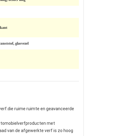
nkant
unststof, glasvezel
overf.die ruime ruimte en geavanceerde
 automobielverfproducten met
raad van de afgewerkte verf is zo hoog