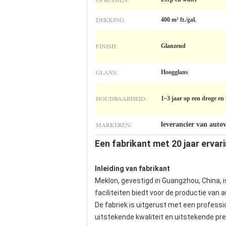
DEKKING:
400 m² ft./gal.
FINISH:
Glanzend
GLANS:
Hoogglans
HOUDBAARHEID:
1~3 jaar op een droge en 
MARKEREN:
leverancier van autov
Een fabrikant met 20 jaar ervari
Inleiding van fabrikant
Meklon, gevestigd in Guangzhou, China, 
faciliteiten biedt voor de productie van a
De fabriek is uitgerust met een profess
uitstekende kwaliteit en uitstekende pre