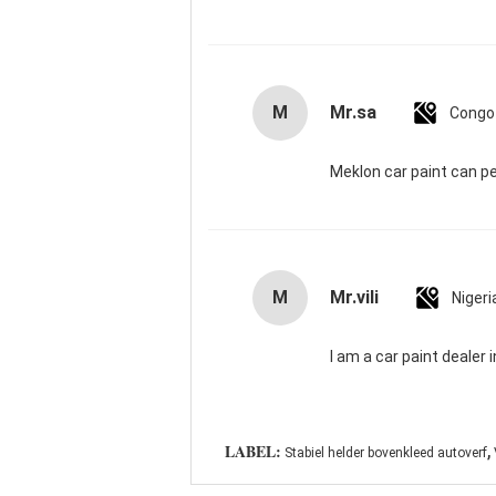
M
Mr.sa
Congo
Meklon car paint can p
M
Mr.vili
Nigeri
I am a car paint dealer
,
LABEL:
Stabiel helder bovenkleed autoverf