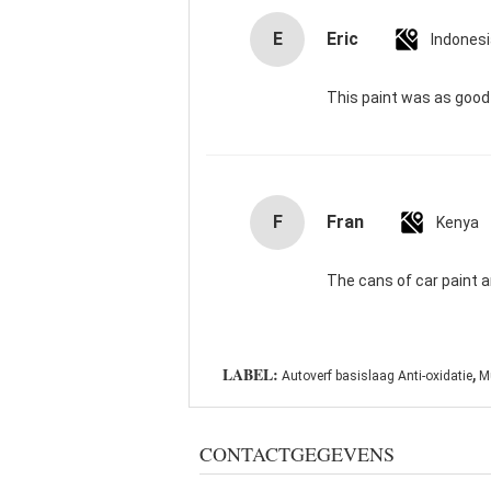
E
Eric
Indones
This paint was as good 
F
Fran
Kenya
The cans of car paint ar
,
LABEL:
Autoverf basislaag Anti-oxidatie
M
CONTACTGEGEVENS