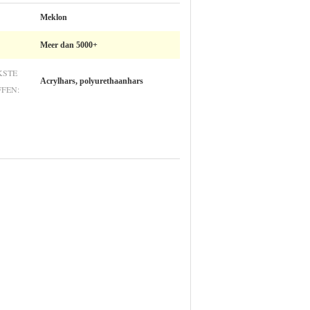
Meklon
Meer dan 5000+
KSTE
Acrylhars, polyurethaanhars
FEN: