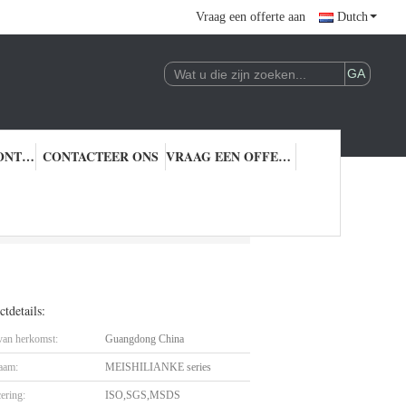
Vraag een offerte aan
Dutch
KWALITEITSCONTROLE
CONTACTEER ONS
VRAAG EEN OFFERTE AAN
tdetails:
 van herkomst:
Guangdong China
aam:
MEISHILIANKE series
cering:
ISO,SGS,MSDS