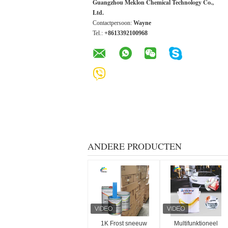
Guangzhou Meklon Chemical Technology Co.,
Ltd.
Contactpersoon:
Wayne
Tel.:
+8613392100968
ANDERE PRODUCTEN
1K Frost sneeuw
Multifunktioneel