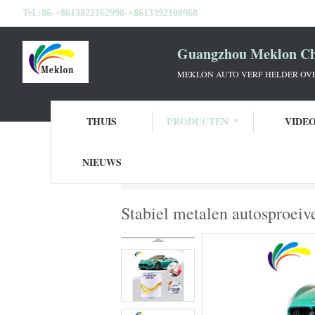
Tel.:
86-+8613822162990-+8613392100968
Guangzhou Meklon Che
MEKLON AUTO VERF HELDER OVE
THUIS
PRODUCTEN
VIDE
NIEUWS
Thuis
Producten
Autoverf Basecoat
St
Stabiel metalen autosproeive