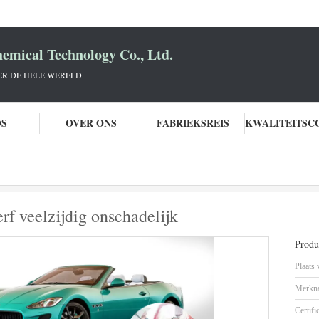
mical Technology Co., Ltd.
R DE HELE WERELD
OS
OVER ONS
FABRIEKSREIS
abiel metalen autosproeiverf veelzijdig onschadelijk
rf veelzijdig onschadelijk
Produc
Plaats
Merkn
Certifi