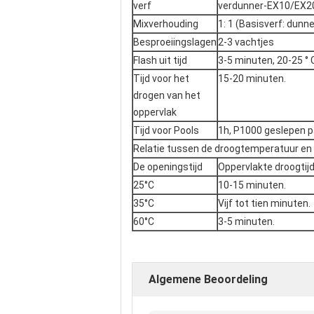
verf
verdunner-EX10/EX2
Mixverhouding
1: 1 (Basisverf: dunne
Besproeiingslagen
2-3 vachtjes
Flash uit tijd
3-5 minuten, 20-25 ° 
Tijd voor het
15-20 minuten.
drogen van het
oppervlak
Tijd voor Pools
1h, P1000 geslepen p
Relatie tussen de droogtemperatuur en d
De openingstijd
Oppervlakte droogtij
25°C
10-15 minuten.
35°C
Vijf tot tien minuten.
60°C
3-5 minuten.
Algemene Beoordeling