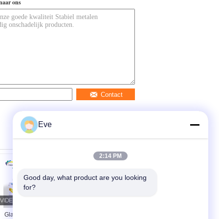
naar ons
Contact
Eve
2:14 PM
Good day, what product are you looking 
for?
Glanzende 1K 2K
Multiscene