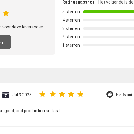
Ratingsnapshot
Het volgende is de
5 sterren
4 sterren
 voor deze leverancier
3 sterren
2 sterren
en
1 sterren
e
Jul 9.2025
Het is nutt
so good, and production so fast.