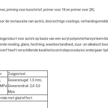
er, priming voor kunststof, primer voor 1K en primer voor 2K).
or de restauratie van auto's, doorzichtige coatings, verhardingsmidd
ngproduct voor auto's op basis van een acryl polyesterharsysteem.kl
de niveling, glans, hechting, weerbestandheid, zuur- en alkalisch best
verf heeft verschillende kwaliteitscontroleprocedures ondergaan tijd
r
Zuigpistool
,
Gewerenugel: 1,5 mm,
0 MPa
Gewerendruk: 2,0-3,0
Mpa
vlak met glad effect