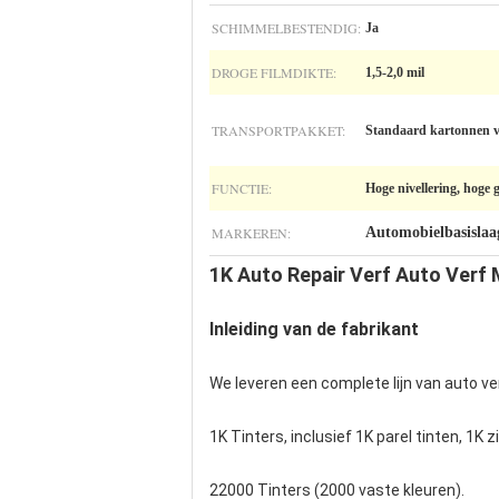
SCHIMMELBESTENDIG:
Ja
DROGE FILMDIKTE:
1,5-2,0 mil
TRANSPORTPAKKET:
Standaard kartonnen v
FUNCTIE:
Hoge nivellering, hoge 
MARKEREN:
Automobielbasislaa
1K Auto Repair Verf Auto Verf
Inleiding van de fabrikant
We leveren een complete lijn van auto ve
1K Tinters, inclusief 1K parel tinten, 1K zi
22000 Tinters (2000 vaste kleuren).