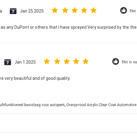
ia
Jan 25.2025
Het 
as any DuPont or others that I have sprayed.Very surprised by the the q
Jan 1.2025
Het is nu
e very beautiful and of good quality.
,
ultifunktioneel basislaag voor autopent
Oranje-rood Acrylic Clear Coat Automotive