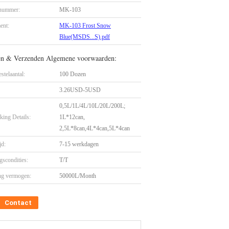
nummer:
MK-103
ent:
MK-103 Frost Snow
Blue(MSDS...S).pdf
en & Verzenden Algemene voorwaarden:
stelaantal:
100 Dozen
3.26USD-5USD
0,5L/1L/4L/10L/20L/200L;
king Details:
1L*12can,
2,5L*8can,4L*4can,5L*4can
jd:
7-15 werkdagen
gscondities:
T/T
ng vermogen:
50000L/Month
Contact