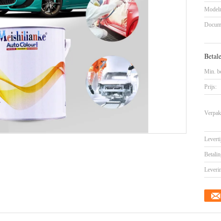
Model
Docum
Betal
Min. be
Prijs:
Verpak
Leverti
Betalin
Leveri