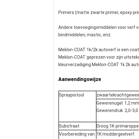
Primers (matte zwarte primer, epoxy prim
Andere toevoegingsmiddelen voor verf vo
bindmiddelen, mastic, enz.
Meklon-COAT 1k/2k autoverf is een coati
Meklon-COAT geprezen voor zijn uitsteken
kleurverzadiging.Meklon-COAT 1k 2k auto
Aanwendingswijze
Spraypistool
zwaartekrachtgewee
Gewerenugel: 1,2 mm
Gewerendruk: 2,0-3,
Substraat
Droog 1K-primaropper
Voorbereiding van
1K moddergeelverf.