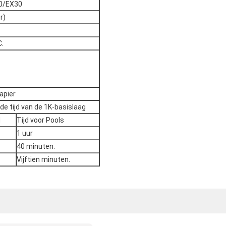
0/EX30
r)
C.
apier
e tijd van de 1K-basislaag
d
Tijd voor Pools
1 uur
40 minuten.
Vijftien minuten.