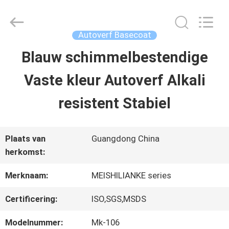
2026
Guangzhou
Meklon
Chemical
Autoverf Basecoat
Technology
Co.,
Blauw schimmelbestendige
THUIS
Ltd..
All
Vaste kleur Autoverf Alkali
Rights
Reserved.
PRODUCTEN
resistent Stabiel
VIDEOS
Plaats van
Guangdong China
herkomst:
OVER
Merknaam:
MEISHILIANKE series
ONS
Certificering:
ISO,SGS,MSDS
Modelnummer:
Mk-106