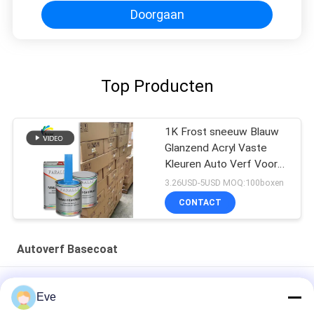
Doorgaan
Top Producten
1K Frost sneeuw Blauw
Glanzend Acryl Vaste
Kleuren Auto Verf Voor
Gebruikte Auto
3.26USD-5USD MOQ:100boxen
Karosserie Reparatie
CONTACT
Autoverf Basecoat
Multifunktioneel autopent basiscoat vochtdicht UV-bestand
Eve