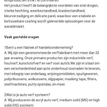
eindproducten strikt te controleren.
Het product heeft de belangrijkste voordelen van snel drogen,
sterke hechting, weerbestandheid, krasbestandheid,
kleurverzadiging en delicate parel, waardoor een stabiele en
betrouwbare coating wordt geleverd
de oplossingen voor de
wereldmarkt.
Vaak gestelde vragen
1Bent u een fabriek of handelsonderneming?
A: Wij zijn een gerenommeerde verffabrikant met meer dan 20
jaar ervaring. Onze primaire producten zijn industriële verf,
houtverf, kunststofverf en verf voor auto's.We zijn in staat om
een verscheidenheid aan auto onderhoud voorraden te leveren,
met inbegrip van onderlaag, wrijvingsmiddelen, spuitgeweren,
polijstkussens, wolkussens, slijppapier, masking tape, filters,
zeefmachines, putty spatulas, en meer.
2Wat is je auto verf systeem?
A: Wij produceren de acryl auto verf, medium solid (MS) en high
solid (HS) systeem.