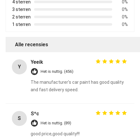
4 sterren
0%
3 sterren
0%
2 sterren
0%
1 sterren
0%
Alle recensies
Yeeik
Y
Het is nuttig. (456)
The manufacturer's car paint has good quality
and fast delivery speed.
S*c
S
Het is nuttig. (89)
good price,good quality!!!