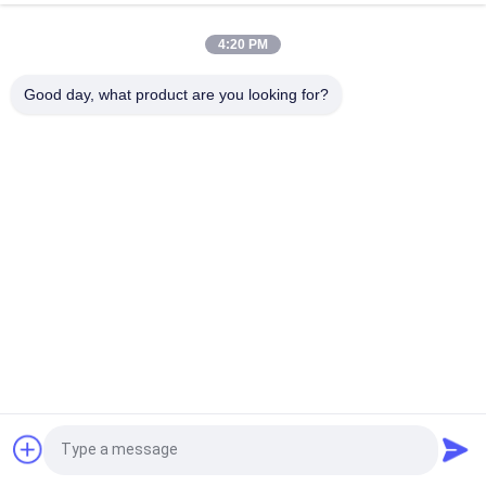
Praktische autoverzorging Clear Base Coat Mouldproof Acrylic
Clear Coat Voor auto's
4:20 PM
Briljante blauwe autoverf basiscoat acryl spray
Good day, what product are you looking for?
weersbestendig
populaire categorieën
Alle
De Verf Van De 
Autoverf Basecoat
Refinishauto
Autoverf 
Autopolyesterputty
Bovenkleding
Metaal Zilveren 
Auto Parel Verf
Autoverf
Vernis Van De Auto 
Gereed Gemengde 
Vraag een offerte aan
De Duidelijke Laag
Autoverf