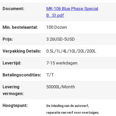
FABRIEKSREIS
Document:
MK-106 Blue Phase Special
B...S).pdf
KWALITEITSCONTROLE
Min. bestelaantal:
100 Dozen
CONTACTEER
Prijs:
3.26USD-5USD
ONS
Verpakking Details:
0.5L/1L/4L/10L/20L/200L
Levertijd:
7-15 werkdagen
NIEUWS
Betalingscondities:
T/T
Levering
50000L/Month
VRAAG
vermogen:
EEN
Hoogtepunt:
,
De Inleiding van de autoverf
,
OFFERTE
reparatie van verf voor voertuigen