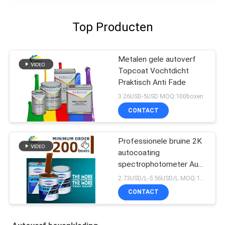
Top Producten
Metalen gele autoverf
Topcoat Vochtdicht
Praktisch Anti Fade
3.26USD-5USD MOQ:100boxen
CONTACT
Professionele bruine 2K
autocoating
spectrophotometer Auto
Refinish Repair Fabrikant
2.73USD/L-5.56USD/L MOQ:100boxen
Automotive Auto Verf
CONTACT