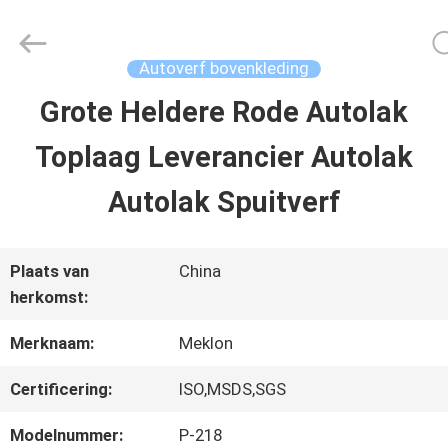
2026
Guangzhou
Meklon
Chemical
Autoverf bovenkleding
Technology
Co.,
Grote Heldere Rode Autolak
THUIS
Ltd..
All
Toplaag Leverancier Autolak
Rights
Reserved.
PRODUCTEN
Autolak Spuitverf
VIDEOS
Plaats van
China
herkomst:
OVER
Merknaam:
Meklon
ONS
Certificering:
ISO,MSDS,SGS
Modelnummer:
P-218