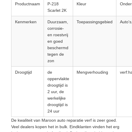
Productnaam
P-218
Kleur
Onders
Scarlet 2K
Kenmerken
Duurzaam,
Toepassingsgebied
Auto's
corrosie-
en roestvrij
en goed
beschermd
tegen de
zon
Droogtijd
de
Mengverhouding
verf:h
oppervlakte
droogtijd is
2 uur, de
werkelijke
droogtijd is
24 uur
De kwaliteit van Maroon auto reparatie verf is zeer goed.
Veel dealers kopen het in bulk. Eindklanten vinden het erg