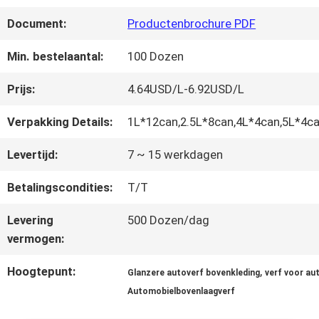
FABRIEKSREIS
Document:
Productenbrochure PDF
KWALITEITSCONTROLE
Min. bestelaantal:
100 Dozen
Prijs:
4.64USD/L-6.92USD/L
CONTACTEER
Verpakking Details:
1L*12can,2.5L*8can,4L*4can,5L*4ca
ONS
Levertijd:
7 ~ 15 werkdagen
Betalingscondities:
T/T
NIEUWS
Levering
500 Dozen/dag
vermogen:
VRAAG
Hoogtepunt:
,
Glanzere autoverf bovenkleding
verf voor aut
EEN
Automobielbovenlaagverf
OFFERTE