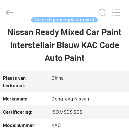
2026
Guangzhou
Meklon
Chemical
Gereed gemengde autoverf
Technology
Co.,
Nissan Ready Mixed Car Paint
THUIS
Ltd..
All
Interstellair Blauw KAC Code
Rights
Reserved.
PRODUCTEN
Auto Paint
VIDEOS
Plaats van
China
herkomst:
OVER
Merknaam:
Dongfeng Nissan
ONS
Certificering:
ISO,MSDS,SGS
Modelnummer:
KAC