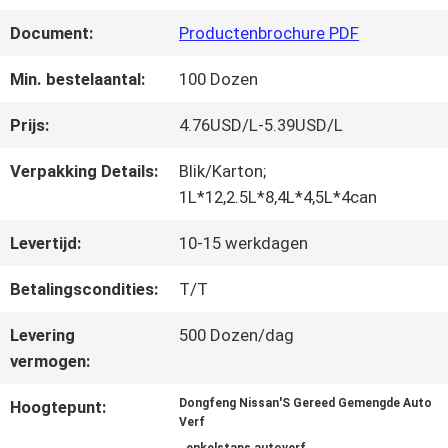
FABRIEKSREIS
Document:
Productenbrochure PDF
KWALITEITSCONTROLE
Min. bestelaantal:
100 Dozen
Prijs:
4.76USD/L-5.39USD/L
CONTACTEER
Verpakking Details:
Blik/Karton;
ONS
1L*12,2.5L*8,4L*4,5L*4can
Levertijd:
10-15 werkdagen
NIEUWS
Betalingscondities:
T/T
Levering
500 Dozen/dag
VRAAG
vermogen:
EEN
Dongfeng Nissan'S Gereed Gemengde Auto
Hoogtepunt:
Verf
OFFERTE
,