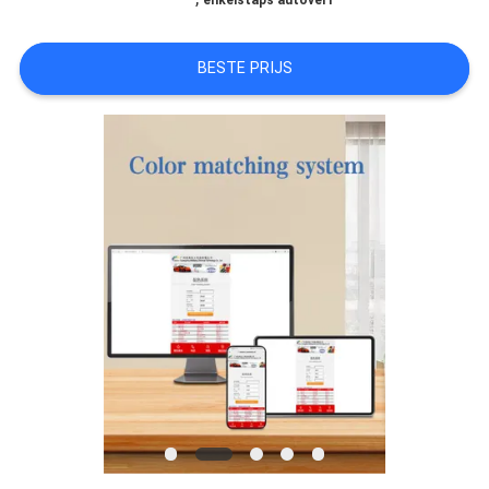
enkelstaps autoverf
AAN
BESTE PRIJS
SITEMAP
PRIVACYBELEID