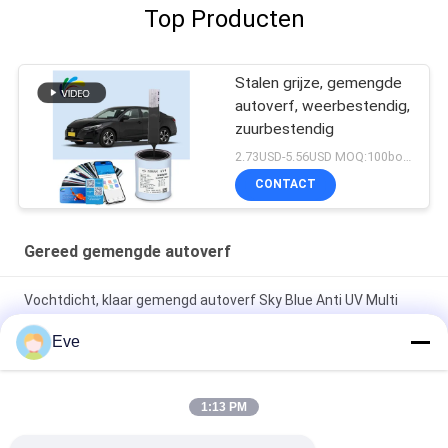
Top Producten
Stalen grijze, gemengde
autoverf, weerbestendig,
zuurbestendig
2.73USD-5.56USD MOQ:100boxen
CONTACT
Gereed gemengde autoverf
Vochtdicht, klaar gemengd autoverf Sky Blue Anti UV Multi
Function
Eve
Duurzaam, onschadelijk, heldergroen, weerbestendige,
gemengde autospreeuwverf
1:13 PM
Perlenwit Gereed Gemengd Autopent Spray Meerdere