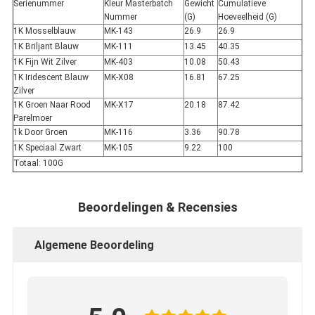
Serienummer
Kleur Masterbatch
Gewicht
Cumulatieve
Nummer
(G)
Hoeveelheid (G)
1K Mosselblauw
MK-143
26.9
26.9
1K Briljant Blauw
MK-111
13.45
40.35
1K Fijn Wit Zilver
MK-403
10.08
50.43
1K Iridescent Blauw
MK-X08
16.81
67.25
Zilver
1K Groen Naar Rood
MK-X17
20.18
87.42
Parelmoer
1k Door Groen
MK-116
3.36
90.78
1K Speciaal Zwart
MK-105
9.22
100
Totaal: 100G
Beoordelingen & Recensies
Algemene Beoordeling