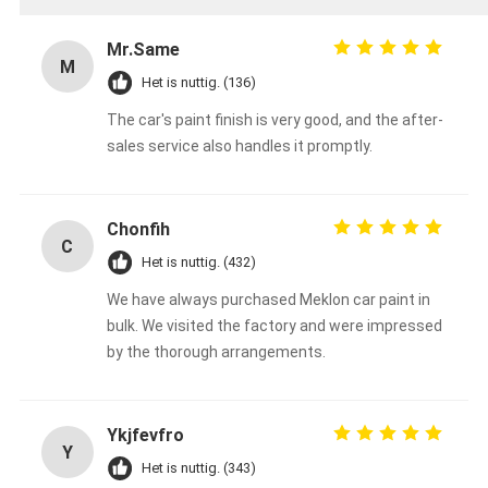
Mr.Same
M
Het is nuttig. (136)
The car's paint finish is very good, and the after-
sales service also handles it promptly.
Chonfih
C
Het is nuttig. (432)
We have always purchased Meklon car paint in
bulk. We visited the factory and were impressed
by the thorough arrangements.
Ykjfevfro
Y
Het is nuttig. (343)