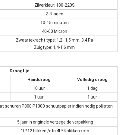
Zilverkleur: 180-220S
2-3 lagen
10-15 minuten
40-60 Micron
Zwaartekracht type: 1,2–1,5 mm, 3,4 Pa
Zuigtype: 1,4-1,6 mm
Droogtijd
Handdroog
Volledig droog
10 uur
1 dag
1 uur
1 uur
at schuren P800 P1000 schuurpapier indien nodig polijsten
5 jaar in originele verzegelde verpakking
1L*12 blikken /ctn 4L*4 blikken /ctn