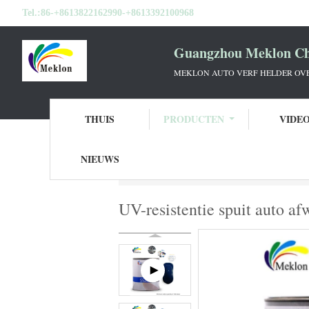
Tel.:
86-+8613822162990-+8613392100968
Guangzhou Meklon Che
MEKLON AUTO VERF HELDER OVE
THUIS
PRODUCTEN
VIDE
NIEUWS
Thuis
Producten
De Verf van de Refinis
UV-resistentie spuit auto af