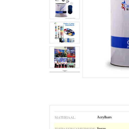
MATERIAAL:
Acrylhars
TOEPASSINGSMETHODE:
Spray