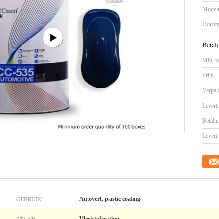
Model
Docum
Betal
Min. be
Prijs:
Verpak
Leverti
Betalin
Leveri
GEBRUIK:
Autoverf, plastic coating
STAAT:
Vloeistofcoating