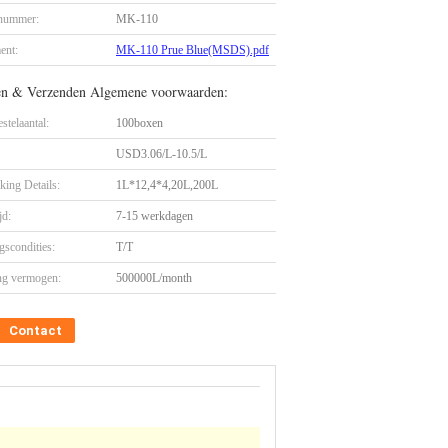
nummer:
MK-110
ent:
MK-110 Prue Blue(MSDS).pdf
en & Verzenden Algemene voorwaarden:
stelaantal:
100boxen
USD3.06/L-10.5/L
king Details:
1L*12,4*4,20L,200L
jd:
7-15 werkdagen
gscondities:
T/T
ng vermogen:
500000L/month
Contact