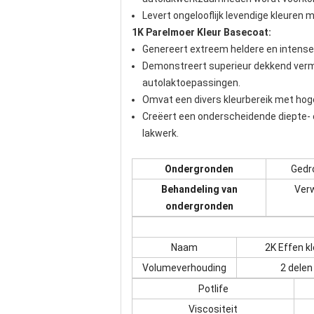
Levert ongelooflijk levendige kleuren
1K Parelmoer Kleur Basecoat:
Genereert extreem heldere en intense
Demonstreert superieur dekkend vermog
autolaktoepassingen.
Omvat een divers kleurbereik met hoge 
Creëert een onderscheidende diepte- e
lakwerk.
Ondergronden
Gedr
Behandeling van
Verw
ondergronden
Naam
2K Effen kl
Volumeverhouding
2 delen
Potlife
Viscositeit