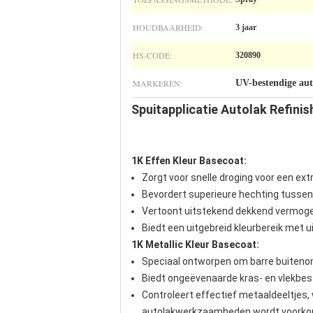
HOUDBAARHEID:
3 jaar
HS-CODE:
320890
MARKEREN:
UV-bestendige aut
Spuitapplicatie Autolak Refini
1K Effen Kleur Basecoat:
Zorgt voor snelle droging voor een ex
Bevordert superieure hechting tussen d
Vertoont uitstekend dekkend vermogen
Biedt een uitgebreid kleurbereik met u
1K Metallic Kleur Basecoat:
Speciaal ontworpen om barre buitenom
Biedt ongeëvenaarde kras- en vlekbes
Controleert effectief metaaldeeltjes, 
autolakwerkzaamheden wordt voork