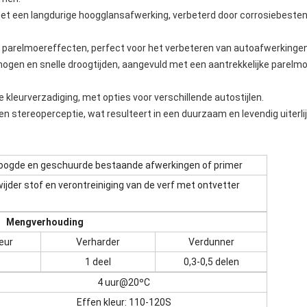
 met een langdurige hoogglansafwerking, verbeterd door corrosiebestend
 parelmoereffecten, perfect voor het verbeteren van autoafwerkingen
en en snelle droogtijden, aangevuld met een aantrekkelijke parelmoer
kleurverzadiging, met opties voor verschillende autostijlen.
n stereoperceptie, wat resulteert in een duurzaam en levendig uiterli
oogde en geschuurde bestaande afwerkingen of primer
ijder stof en verontreiniging van de verf met ontvetter
Mengverhouding
eur
Verharder
Verdunner
1 deel
0,3-0,5 delen
4 uur@20ºC
Effen kleur: 110-120S