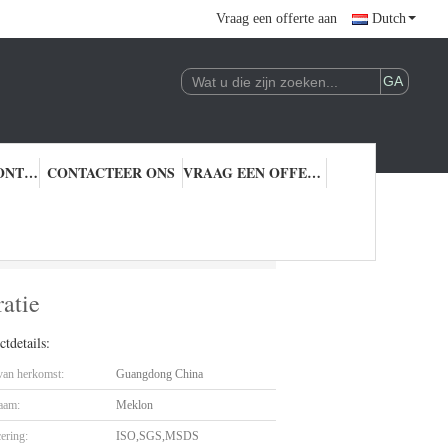
Vraag een offerte aan
Dutch
KWALITEITSCONTROLE
CONTACTEER ONS
VRAAG EEN OFFERTE AAN
eparatie
ratie
tdetails:
 van herkomst:
Guangdong China
aam:
Meklon
cering:
ISO,SGS,MSDS