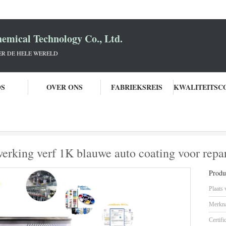
mical Technology Co., Ltd.
R DE HELE WERELD
OS
OVER ONS
FABRIEKSREIS
hauto
UV-resistentie spuit auto afwerking verf 1K blauwe auto coating voor r
werking verf 1K blauwe auto coating voor repa
Produc
Plaats
Merkn
Certifi