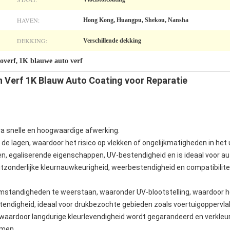
HAVEN:
Hong Kong, Huangpu, Shekou, Nansha
DEKKING:
Verschillende dekking
overf
1K blauwe auto verf
,
sh Verf 1K Blauw Auto Coating voor Reparatie
tra snelle en hoogwaardige afwerking.
e lagen, waardoor het risico op vlekken of ongelijkmatigheden in het ui
, egaliserende eigenschappen, UV-bestendigheid en is ideaal voor aut
itzonderlijke kleurnauwkeurigheid, weerbestendigheid en compatibilite
standigheden te weerstaan, waaronder UV-blootstelling, waardoor het
tendigheid, ideaal voor drukbezochte gebieden zoals voertuigoppervla
waardoor langdurige kleurlevendigheid wordt gegarandeerd en verkleuri
omen.