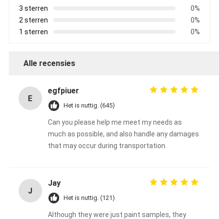
3 sterren
0%
2 sterren
0%
1 sterren
0%
Alle recensies
egfpiuer
E
Het is nuttig. (645)
Can you please help me meet my needs as
much as possible, and also handle any damages
that may occur during transportation.
Jay
J
Het is nuttig. (121)
Although they were just paint samples, they