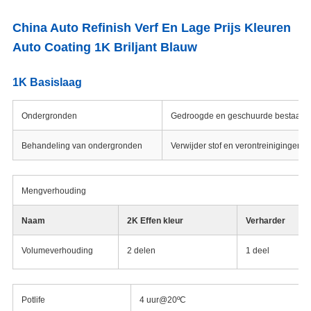
China Auto Refinish Verf En Lage Prijs Kleuren
Auto Coating 1K Briljant Blauw
1K Basislaag
Ondergronden
Gedroogde en geschuurde bestaande
Behandeling van ondergronden
Verwijder stof en verontreinigingen m
Mengverhouding
Naam
2K Effen kleur
Verharder
Volumeverhouding
2 delen
1 deel
Potlife
4 uur@20ºC