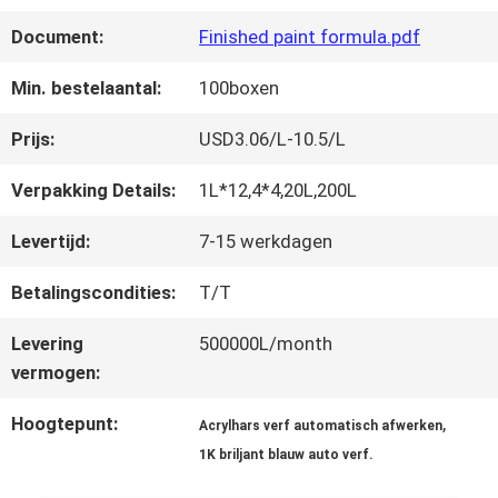
FABRIEKSREIS
Document:
Finished paint formula.pdf
KWALITEITSCONTROLE
Min. bestelaantal:
100boxen
Prijs:
USD3.06/L-10.5/L
CONTACTEER
Verpakking Details:
1L*12,4*4,20L,200L
ONS
Levertijd:
7-15 werkdagen
Betalingscondities:
T/T
NIEUWS
Levering
500000L/month
vermogen:
VRAAG
Hoogtepunt:
,
Acrylhars verf automatisch afwerken
EEN
1K briljant blauw auto verf.
OFFERTE