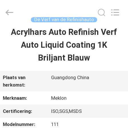
2026
Guangzhou
Meklon
Chemical
De Verf van de Refinishauto
Technology
Co.,
Acrylhars Auto Refinish Verf
THUIS
Ltd..
All
Auto Liquid Coating 1K
Rights
Reserved.
PRODUCTEN
Briljant Blauw
VIDEOS
Plaats van
Guangdong China
herkomst:
OVER
Merknaam:
Meklon
ONS
Certificering:
ISO,SGS,MSDS
Modelnummer:
111