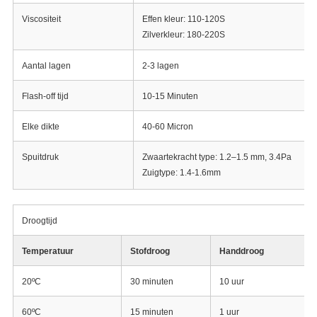
Viscositeit
Effen kleur: 110-120S
Zilverkleur: 180-220S
Aantal lagen
2-3 lagen
Flash-off tijd
10-15 Minuten
Elke dikte
40-60 Micron
Spuitdruk
Zwaartekracht type: 1.2–1.5 mm, 3.4Pa
Zuigtype: 1.4-1.6mm
Droogtijd
Temperatuur
Stofdroog
Handdroog
20ºC
30 minuten
10 uur
60ºC
15 minuten
1 uur