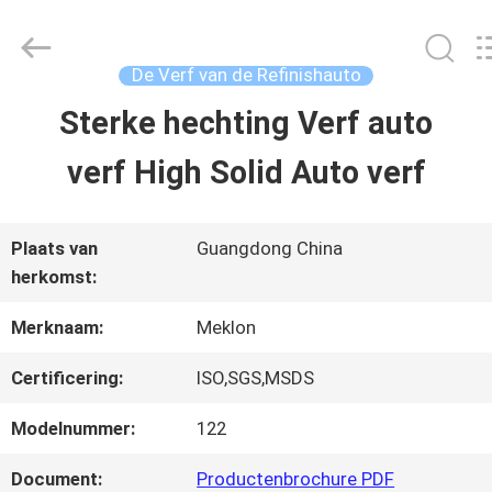
2026
Guangzhou
Meklon
Chemical
De Verf van de Refinishauto
Technology
Co.,
Sterke hechting Verf auto
THUIS
Ltd..
All
verf High Solid Auto verf
Rights
Reserved.
PRODUCTEN
Plaats van
Guangdong China
herkomst:
VIDEOS
Merknaam:
Meklon
OVER
Certificering:
ISO,SGS,MSDS
ONS
Modelnummer:
122
Document:
Productenbrochure PDF