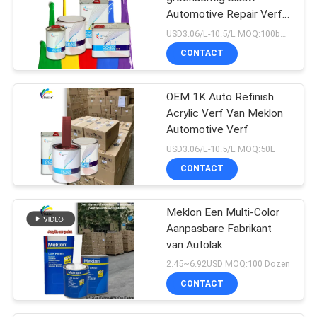
Automotive Repair Verf
voor Auto Refinish
USD3.06/L-10.5/L MOQ:100boxen
CONTACT
OEM 1K Auto Refinish
Acrylic Verf Van Meklon
Automotive Verf
USD3.06/L-10.5/L MOQ:50L
CONTACT
Meklon Een Multi-Color
Aanpasbare Fabrikant
van Autolak
2.45~6.92USD MOQ:100 Dozen
CONTACT