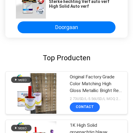
Sterke hechting Verf auto verf
High Solid Auto verf
Doorgaan
Top Producten
Original Factory Grade
Color Matching High
Gloss Metallic Bright Red
Auto Repair Verf
2.73USD/L-5.56USD/L MOQ:200l
CONTACT
1K High Solid
groenachtig blauw