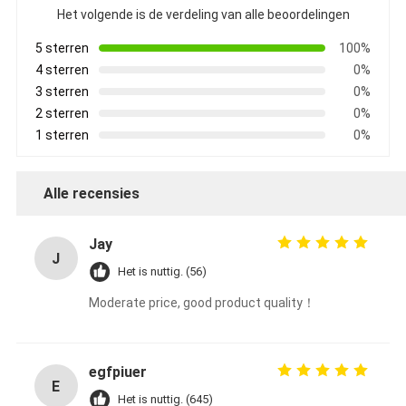
Het volgende is de verdeling van alle beoordelingen
5 sterren
100%
4 sterren
0%
3 sterren
0%
2 sterren
0%
1 sterren
0%
Alle recensies
Jay
J
Het is nuttig. (56)
Moderate price, good product quality！
egfpiuer
E
Het is nuttig. (645)