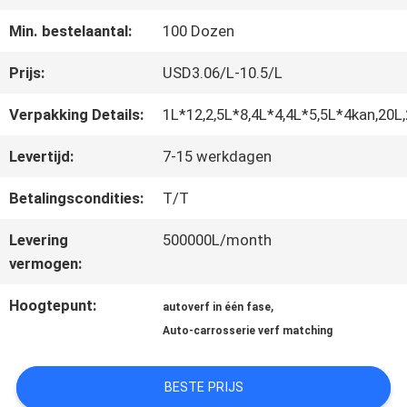
FABRIEKSREIS
Min. bestelaantal:
100 Dozen
KWALITEITSCONTROLE
Prijs:
USD3.06/L-10.5/L
Verpakking Details:
1L*12,2,5L*8,4L*4,4L*5,5L*4kan,20L
CONTACTEER
Levertijd:
7-15 werkdagen
ONS
Betalingscondities:
T/T
Levering
500000L/month
NIEUWS
vermogen:
Hoogtepunt:
,
autoverf in één fase
VRAAG
Auto-carrosserie verf matching
EEN
BESTE PRIJS
OFFERTE