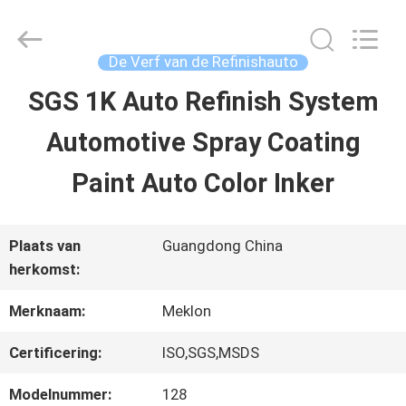
2026
Guangzhou
Meklon
Chemical
De Verf van de Refinishauto
Technology
Co.,
SGS 1K Auto Refinish System
THUIS
Ltd..
All
Automotive Spray Coating
Rights
Reserved.
PRODUCTEN
Paint Auto Color Inker
VIDEOS
Plaats van
Guangdong China
herkomst:
OVER
Merknaam:
Meklon
ONS
Certificering:
ISO,SGS,MSDS
Modelnummer:
128