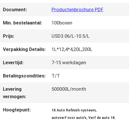
FABRIEKSREIS
Document:
Productenbrochure PDF
KWALITEITSCONTROLE
Min. bestelaantal:
100boxen
Prijs:
USD3.06/L-10.5/L
CONTACTEER
Verpakking Details:
1L*12,4*4,20L,200L
ONS
Levertijd:
7-15 werkdagen
Betalingscondities:
T/T
NIEUWS
Levering
500000L/month
vermogen:
VRAAG
Hoogtepunt:
,
1K Auto Refinish-systeem
EEN
,
autoverf voor auto's
Verf de auto 1K.
OFFERTE