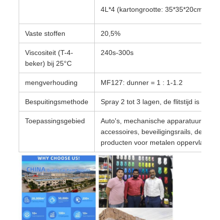
4L*4 (kartongrootte: 35*35*20cm)
Vaste stoffen
20,5%
Viscositeit (T-4-
240s-300s
beker) bij 25°C
mengverhouding
MF127: dunner = 1 : 1-1.2
Bespuitingsmethode
Spray 2 tot 3 lagen, de flitstijd is 5 tot
Toepassingsgebied
Auto's, mechanische apparatuur, recl
accessoires, beveiligingsrails, deure
producten voor metalen oppervlakken