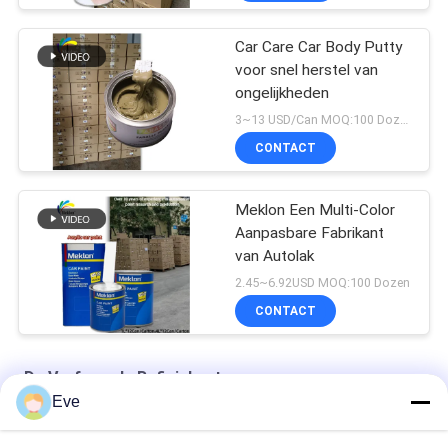
Car Care Car Body Putty
voor snel herstel van
ongelijkheden
3~13 USD/Can MOQ:100 Dozen
CONTACT
Meklon Een Multi-Color
Aanpasbare Fabrikant
van Autolak
2.45~6.92USD MOQ:100 Dozen
CONTACT
De Verf van de Refinishauto
Eve
Hoge dekking van fabrieksleveringen van automobielverf