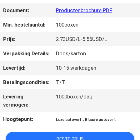
FABRIEKSREIS
Document:
Productenbrochure PDF
KWALITEITSCONTROLE
Min. bestelaantal:
100boxen
Prijs:
2.73USD/L-5.56USD/L
CONTACTEER
Verpakking Details:
Doos/karton
ONS
Levertijd:
10-15 werkdagen
Betalingscondities:
T/T
NIEUWS
Levering
1000boxen/dag
vermogen:
VRAAG
Hoogtepunt:
,
Luxe autoverf.
Blauwe autoverf.
EEN
OFFERTE
BESTE PRIJS