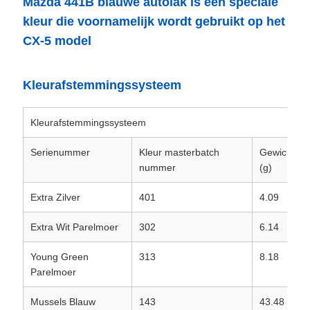
Mazda 441B blauwe autolak is een speciale
kleur die voornamelijk wordt gebruikt op het
CX-5 model
Kleurafstemmingssysteem
Kleurafstemmingssysteem
Serienummer
Kleur masterbatch
Gewicht
nummer
(g)
Extra Zilver
401
4.09
Extra Wit Parelmoer
302
6.14
Young Green
313
8.18
Parelmoer
Mussels Blauw
143
43.48