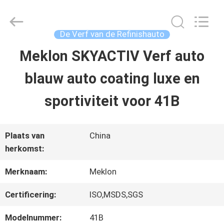
2026
Guangzhou
Meklon
Chemical
De Verf van de Refinishauto
Technology
Co.,
Meklon SKYACTIV Verf auto
THUIS
Ltd..
All
blauw auto coating luxe en
Rights
Reserved.
PRODUCTEN
sportiviteit voor 41B
VIDEOS
Plaats van
China
herkomst:
OVER
Merknaam:
Meklon
ONS
Certificering:
ISO,MSDS,SGS
Modelnummer:
41B