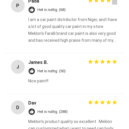
Pada
P
Het is nuttig. (68)
I am a car paint distributor from Niger, and I have
a lot of good quality car paint in my store.
Meklon's Faralli brand car paint is also very good
and has received high praise from many of my
customers.
James B.
J
Het is nuttig. (50)
Nice paint!!
Dav
D
Het is nuttig. (288)
Meklon's product quality so excellent . Meklon
can customized what i want to need can body ,