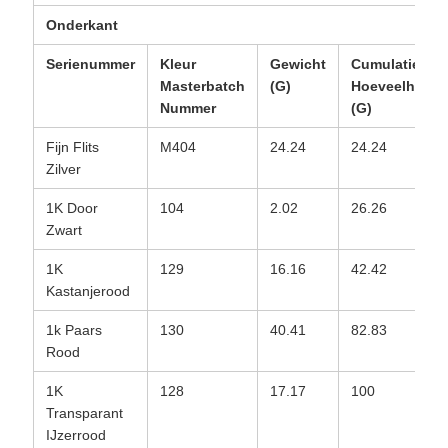
Onderkant
Serienummer
Kleur
Gewicht
Cumulatieve
Masterbatch
(G)
Hoeveelheid
Nummer
(G)
Fijn Flits
M404
24.24
24.24
Zilver
1K Door
104
2.02
26.26
Zwart
1K
129
16.16
42.42
Kastanjerood
1k Paars
130
40.41
82.83
Rood
1K
128
17.17
100
Transparant
IJzerrood