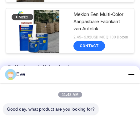
Meklon Een Multi-Color
Aanpasbare Fabrikant
van Autolak
2.45~6.92USD MOQ:100 Dozen
CONTACT
De Verf van de Refinishauto
Eve
Hoge dekking van fabrieksleveringen van automobielverf
11:42 AM
Voorgemengde autoverf Acrylverf voor autosproeiing
Good day, what product are you looking for?
Multifunktioneel autoverf Havana Grijze kleur Onskadelijk
populaire categorieën
Alle