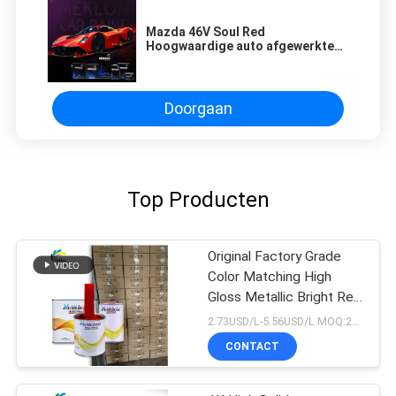
Mazda 46V Soul Red
Hoogwaardige auto afgewerkte
verf
Doorgaan
Top Producten
Original Factory Grade
Color Matching High
Gloss Metallic Bright Red
Auto Repair Verf
2.73USD/L-5.56USD/L MOQ:200l
CONTACT