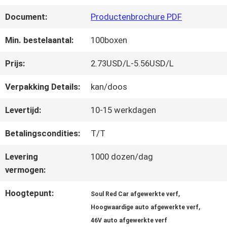
FABRIEKSREIS
Document:
Productenbrochure PDF
KWALITEITSCONTROLE
Min. bestelaantal:
100boxen
Prijs:
2.73USD/L-5.56USD/L
CONTACTEER
Verpakking Details:
kan/doos
ONS
Levertijd:
10-15 werkdagen
Betalingscondities:
T/T
NIEUWS
Levering
1000 dozen/dag
vermogen:
VRAAG
Hoogtepunt:
,
Soul Red Car afgewerkte verf
EEN
,
Hoogwaardige auto afgewerkte verf
OFFERTE
46V auto afgewerkte verf