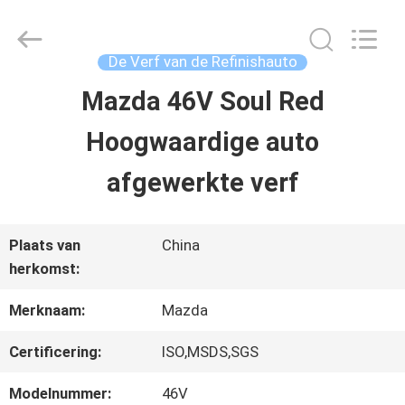
2026
Guangzhou
Meklon
Chemical
De Verf van de Refinishauto
Technology
Co.,
Mazda 46V Soul Red
THUIS
Ltd..
All
Hoogwaardige auto
Rights
Reserved.
PRODUCTEN
afgewerkte verf
VIDEOS
Plaats van
China
herkomst:
OVER
Merknaam:
Mazda
ONS
Certificering:
ISO,MSDS,SGS
Modelnummer:
46V