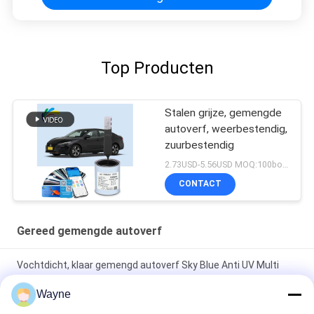
Top Producten
Stalen grijze, gemengde
autoverf, weerbestendig,
zuurbestendig
2.73USD-5.56USD MOQ:100boxen
CONTACT
Gereed gemengde autoverf
Vochtdicht, klaar gemengd autoverf Sky Blue Anti UV Multi
Function
Wayne
Duurzaam, onschadelijk, heldergroen, weerbestendige,