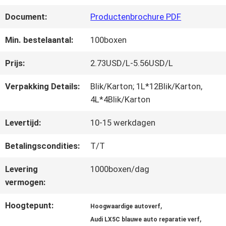
FABRIEKSREIS
Document:
Productenbrochure PDF
KWALITEITSCONTROLE
Min. bestelaantal:
100boxen
Prijs:
2.73USD/L-5.56USD/L
CONTACTEER
Verpakking Details:
Blik/Karton; 1L*12Blik/Karton,
ONS
4L*4Blik/Karton
Levertijd:
10-15 werkdagen
NIEUWS
Betalingscondities:
T/T
Levering
1000boxen/dag
VRAAG
vermogen:
EEN
Hoogtepunt:
,
Hoogwaardige autoverf
,
OFFERTE
Audi LX5C blauwe auto reparatie verf