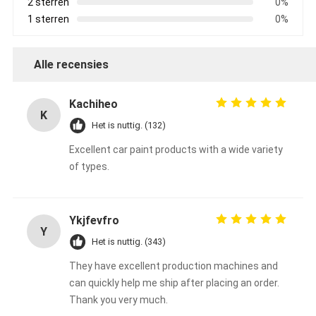
2 sterren
0%
1 sterren
0%
Alle recensies
Kachiheo
K
Het is nuttig. (132)
Excellent car paint products with a wide variety
of types.
Ykjfevfro
Y
Het is nuttig. (343)
They have excellent production machines and
can quickly help me ship after placing an order.
Thank you very much.