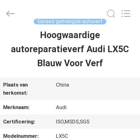
2026
Guangzhou
Meklon
Chemical
Gereed gemengde autoverf
Technology
Co.,
Hoogwaardige
THUIS
Ltd..
All
autoreparatieverf Audi LX5C
Rights
Reserved.
PRODUCTEN
Blauw Voor Verf
VIDEOS
Plaats van
China
herkomst:
OVER
Merknaam:
Audi
ONS
Certificering:
ISO,MSDS,SGS
Modelnummer:
LX5C