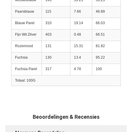
Mosselblauw
143
39.23
39.23
Paarsblauw
115
7.66
46.89
Blauw Parel
310
19.14
66.03
Fijn Wit Zilver
403
0.48
66.51
Rozenrood
131
15.31
81.82
Fuchsia
130
13.4
95.22
Fuchsia Parel
317
4.78
100
Totaal: 100G
Beoordelingen & Recensies