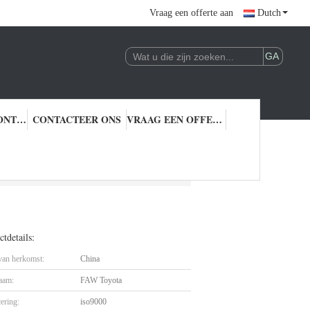
Vraag een offerte aan
Dutch
KWALITEITSCONTROLE
CONTACTEER ONS
VRAAG EEN OFFERTE AAN
t
tdetails:
 van herkomst:
China
aam:
FAW Toyota
cering:
iso9000