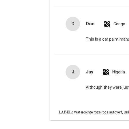
D
Don
Congo
This is a car paint man
J
Jay
Nigeria
Although they were just
,
LABEL:
Waterdichte roze rode autoverf
Bri