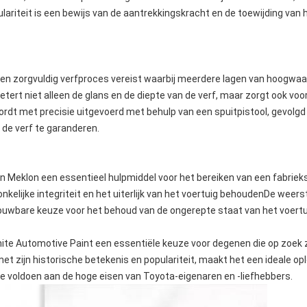
lariteit is een bewijs van de aantrekkingskracht en de toewijding van h
s een zorgvuldig verfproces vereist waarbij meerdere lagen van hoogw
tert niet alleen de glans en de diepte van de verf, maar zorgt ook vo
ordt met precisie uitgevoerd met behulp van een spuitpistool, gevolg
 de verf te garanderen.
van Meklon een essentieel hulpmiddel voor het bereiken van een fabrie
kelijke integriteit en het uiterlijk van het voertuig behoudenDe weer
wbare keuze voor het behoud van de ongerepte staat van het voertui
hite Automotive Paint een essentiële keuze voor degenen die op zoek 
et zijn historische betekenis en populariteit, maakt het een ideale o
 die voldoen aan de hoge eisen van Toyota-eigenaren en -liefhebbers.