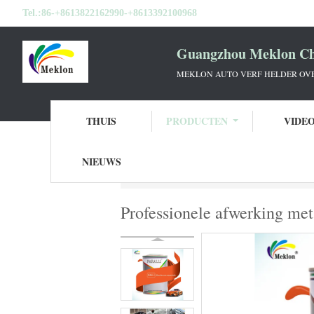
Tel.:
86-+8613822162990-+8613392100968
Guangzhou Meklon Che
MEKLON AUTO VERF HELDER OVE
THUIS
PRODUCTEN
VIDE
NIEUWS
Thuis
Producten
De Verf van de Refinis
Professionele afwerking met