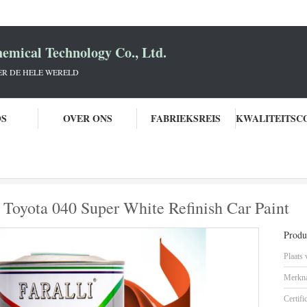
mical Technology Co., Ltd.
R DE HELE WERELD
OS
OVER ONS
FABRIEKSREIS
hauto
Professionele afwerking met Toyota 040 Super White Refinish Car Pain
 Toyota 040 Super White Refinish Car Paint
Produc
Plaats
Merkn
Certifi