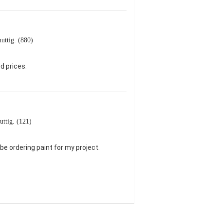
nuttig. (880)
d prices.
uttig. (121)
be ordering paint for my project.