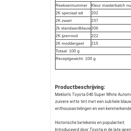
Reeksennummer
Kleur masterbatch 
2K speciaal wit
202
2K zwart
237
2k standaardblauw
206
2K ijzerrood
222
2K moddergeel
215
Totaal: 100 g
Receptgewicht: 100 g
Productbeschrijving:
Meklon's Toyota 040 Super White Automot
zuivere witte tint met een subtiele bla
enthousiastelingen en een kenmerkende 
Historische betekenis en populariteit:
Introduceerd door Toyota in de late jaren