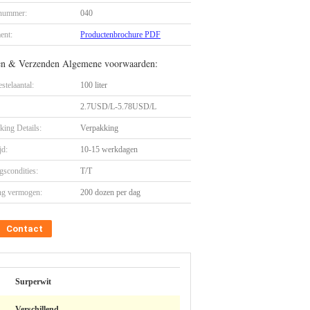
nummer:
040
ent:
Productenbrochure PDF
en & Verzenden Algemene voorwaarden:
stelaantal:
100 liter
2.7USD/L-5.78USD/L
king Details:
Verpakking
jd:
10-15 werkdagen
gscondities:
T/T
ng vermogen:
200 dozen per dag
Contact
Surperwit
Verschillend