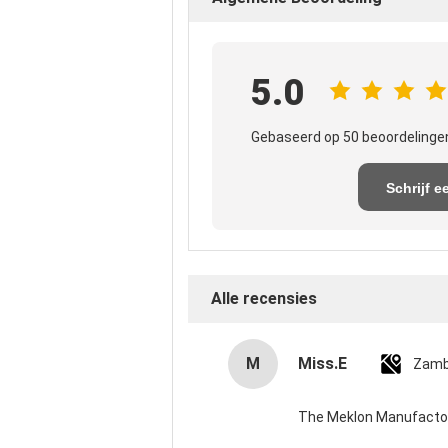
5.0
Gebaseerd op 50 beoordelingen
Schrijf e
recensi
Alle recensies
M
Miss.E
Zamb
The Meklon Manufactory