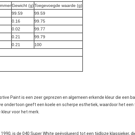
nummer
Gewicht (g)
Toegevoegde waarde (g)
99.59
99.59
0.16
99.75
0.02
99.77
0.21
99.79
0.21
100
ive Paint is een zeer geprezen en algemeen erkende kleur die een bas
uwe ondertoon geeft een koele en scherpe esthetiek, waardoor het een 
kleur voor het merk.
 1990, is de 040 Super White geëvolueerd tot een tijdloze klassieker, di