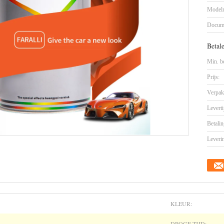
Model
Docum
Betal
Min. be
Prijs:
Verpak
Leverti
Betalin
Leveri
KLEUR:
DROGE TIJD: