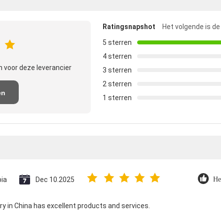
Ratingsnapshot
Het volgende is de
5 sterren
4 sterren
 voor deze leverancier
3 sterren
2 sterren
en
1 sterren
e
ia
Dec 10.2025
He
 in China has excellent products and services.