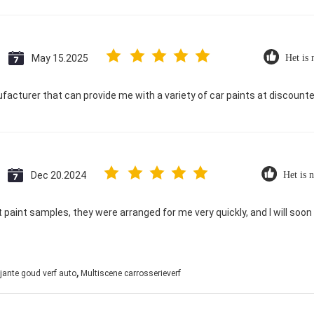
May 15.2025
Het is 
ufacturer that can provide me with a variety of car paints at discounte
Dec 20.2024
Het is n
 paint samples, they were arranged for me very quickly, and I will soon 
,
ljante goud verf auto
Multiscene carrosserieverf