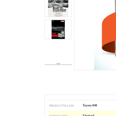
PRODUCTNAAM:
Toyota 040
FORMULIER:
Vloeistof