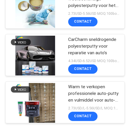
polyesterputty voor het
vullen van auto's
2.73USD-5.56USD MOQ:100boxen
CONTACT
CarCharm sneldrogende
polyesterputty voor
reparatie van auto's
4.34USD-6.52USD MOQ:100boxen
CONTACT
Warm te verkopen
professionele auto-putty
en vulmiddel voor auto-
reparatie
2.73USD/L-5.56USD/L MOQ:100boxen
CONTACT