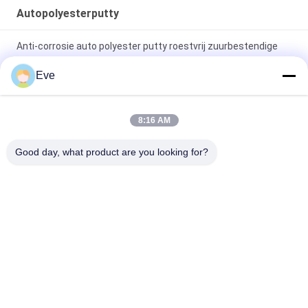
Autopolyesterputty
Anti-corrosie auto polyester putty roestvrij zuurbestendige
grijze kleur
Eve
Niet-toxisch auto polyester putty filler schimmelbestendige
alkalisch bestand
8:16 AM
Warmtebestendige auto polyester putty multifunctioneel
Good day, what product are you looking for?
chemisch bestand
populaire categorieën
Alle
De Verf Van De 
Autoverf Basecoat
Refinishauto
Autoverf 
Autopolyesterputty
Bovenkleding