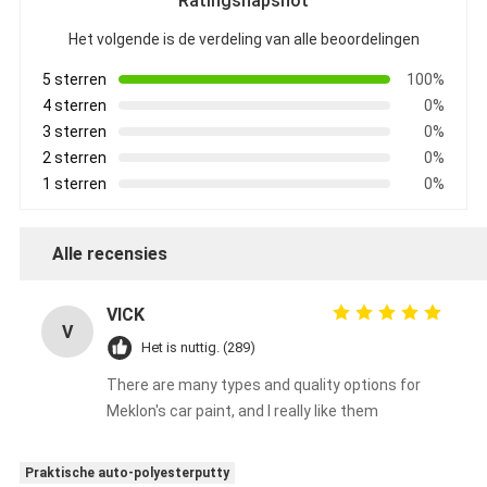
Ratingsnapshot
Het volgende is de verdeling van alle beoordelingen
5 sterren
100%
4 sterren
0%
3 sterren
0%
2 sterren
0%
1 sterren
0%
Alle recensies
VICK
V
Het is nuttig. (289)
There are many types and quality options for
Meklon's car paint, and I really like them
Praktische auto-polyesterputty