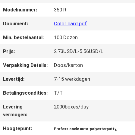
FABRIEKSREIS
Modelnummer:
350 R
KWALITEITSCONTROLE
Document:
Color card.pdf
Min. bestelaantal:
100 Dozen
CONTACTEER
Prijs:
2.73USD/L-5.56USD/L
ONS
Verpakking Details:
Doos/karton
Levertijd:
7-15 werkdagen
NIEUWS
Betalingscondities:
T/T
VRAAG
Levering
2000boxes/day
vermogen:
EEN
Hoogtepunt:
,
Professionele auto-polyesterputty
OFFERTE