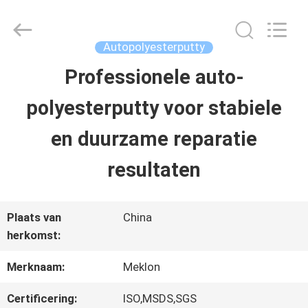
2026
Guangzhou
Meklon
Chemical
Autopolyesterputty
Technology
Co.,
Professionele auto-
THUIS
Ltd..
All
polyesterputty voor stabiele
Rights
Reserved.
PRODUCTEN
en duurzame reparatie
resultaten
VIDEOS
Plaats van
China
OVER
herkomst:
ONS
Merknaam:
Meklon
Certificering:
ISO,MSDS,SGS