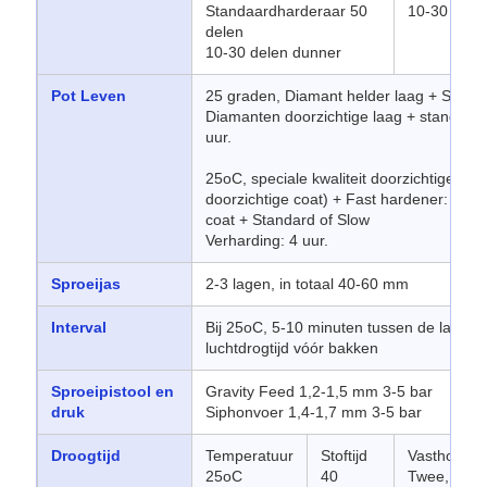
Standaardharderaar 50
10-30 dele
delen
10-30 delen dunner
Pot Leven
25 graden, Diamant helder laag + Snelle 
Diamanten doorzichtige laag + standaard
uur.
25oC, speciale kwaliteit doorzichtige coat
doorzichtige coat) + Fast hardener: 2 uu
coat + Standard of Slow
Verharding: 4 uur.
Sproeijas
2-3 lagen, in totaal 40-60 mm
Interval
Bij 25oC, 5-10 minuten tussen de lagen,
luchtdrogtijd vóór bakken
Sproeipistool en
Gravity Feed 1,2-1,5 mm 3-5 bar
druk
Siphonvoer 1,4-1,7 mm 3-5 bar
Droogtijd
Temperatuur
Stoftijd
Vasthoude
25oC
40
Twee, drie