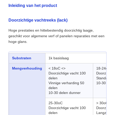
Inleiding van het product
Doorzichtige vachtreeks (lack)
Hoge prestaties en hittebestendig doorzichtig laagje,
geschikt voor algemene verf of panelen reparaties met een
hoge glans.
Substraten
1k basislaag
Mengverhouding
< 18oC <>
18-24oC
Doorzichtige vacht 100
Doorzichtig
delen
Standaardh
Vinnige verharding 50
10-30 dele
delen
10-30 delen dunner
25-30oC
> 30oC
Doorzichtige vacht 100
Doorzichtig
delen
Langzaam v