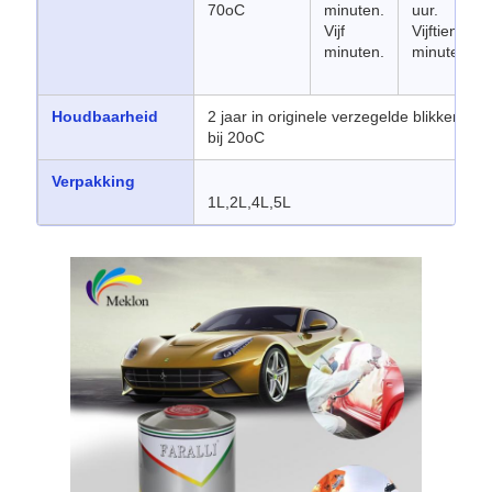
70oC
minuten.
uur.
Vijf
Vijftien
minuten.
minuten.
Houdbaarheid
2 jaar in originele verzegelde blikken op
bij 20oC
Verpakking
1L,2L,4L,5L