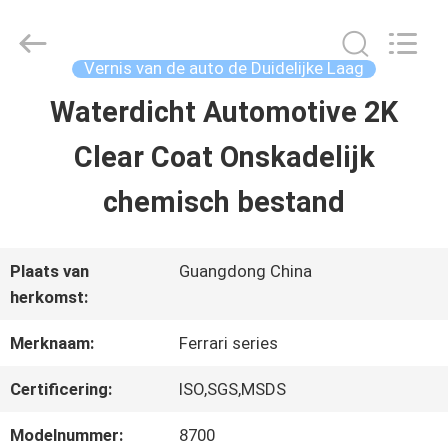
2026
Guangzhou
Meklon
Chemical
Vernis van de auto de Duidelijke Laag
Technology
Co.,
Waterdicht Automotive 2K
THUIS
Ltd..
All
Clear Coat Onskadelijk
Rights
Reserved.
PRODUCTEN
chemisch bestand
VIDEOS
Plaats van
Guangdong China
herkomst:
OVER
Merknaam:
Ferrari series
ONS
Certificering:
ISO,SGS,MSDS
Modelnummer:
8700