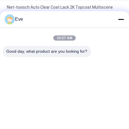
Niet-toxisch Auto Clear Coat Lack 2K Topcoat Multiscene
Vochtvrij
Eve
Geurloze, praktische, autoverzichtelijke lak verf, waterdicht,
beschermende lak voor auto's
10:27 AM
Stabiel basiscoat auto helder coat vernis
Good day, what product are you looking for?
schimmelbestendige anti-krassen
populaire categorieën
Alle
De Verf Van De 
Autoverf Basecoat
Refinishauto
Autoverf 
Autopolyesterputty
Bovenkleding
Metaal Zilveren 