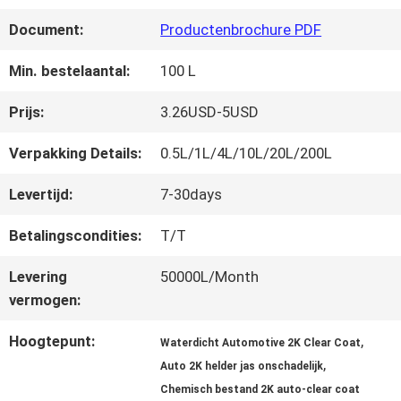
FABRIEKSREIS
Document:
Productenbrochure PDF
KWALITEITSCONTROLE
Min. bestelaantal:
100 L
Prijs:
3.26USD-5USD
CONTACTEER
Verpakking Details:
0.5L/1L/4L/10L/20L/200L
ONS
Levertijd:
7-30days
Betalingscondities:
T/T
NIEUWS
Levering
50000L/Month
vermogen:
VRAAG
Hoogtepunt:
,
Waterdicht Automotive 2K Clear Coat
EEN
,
Auto 2K helder jas onschadelijk
OFFERTE
Chemisch bestand 2K auto-clear coat