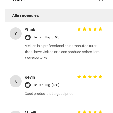
Alle recensies
Yiack
Y
Het is nuttig. (546)
Meklon is a professional paint manufacturer
that I have visited and can produce colors I am
satisfied with.
Kevin
K
Het is nuttig. (188)
Good products at a good price.
Mr.vili