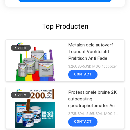
Top Producten
Metalen gele autoverf
Topcoat Vochtdicht
Praktisch Anti Fade
3.26USD-5USD MOQ:100boxen
CONTACT
Professionele bruine 2K
autocoating
spectrophotometer Auto
Refinish Repair Fabrikant
2.73USD/L-5.56USD/L MOQ:100boxen
Automotive Auto Verf
CONTACT