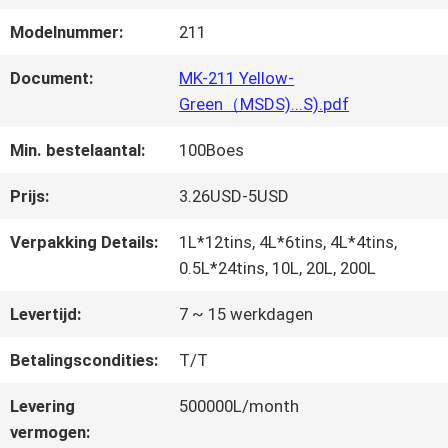
FABRIEKSREIS
Modelnummer:
211
KWALITEITSCONTROLE
Document:
MK-211 Yellow-
Green（MSDS)...S).pdf
Min. bestelaantal:
100Boes
CONTACTEER
ONS
Prijs:
3.26USD-5USD
Verpakking Details:
1L*12tins, 4L*6tins, 4L*4tins,
0.5L*24tins, 10L, 20L, 200L
NIEUWS
Levertijd:
7 ~ 15 werkdagen
VRAAG
Betalingscondities:
T/T
EEN
Levering
500000L/month
vermogen:
OFFERTE