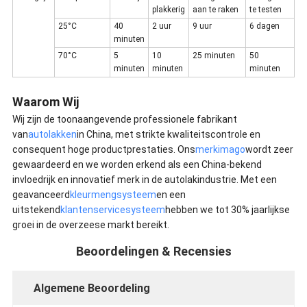
plakkerig
aan te raken
te testen
25°C
40
2 uur
9 uur
6 dagen
minuten
70°C
5
10
25 minuten
50
minuten
minuten
minuten
Waarom Wij
Wij zijn de toonaangevende professionele fabrikant
van
autolakken
in China, met strikte kwaliteitscontrole en
consequent hoge productprestaties. Ons
merkimago
wordt zeer
gewaardeerd en we worden erkend als een China-bekend
invloedrijk en innovatief merk in de autolakindustrie. Met een
geavanceerd
kleurmengsysteem
en een
uitstekend
klantenservicesysteem
hebben we tot 30% jaarlijkse
groei in de overzeese markt bereikt.
Beoordelingen & Recensies
Algemene Beoordeling