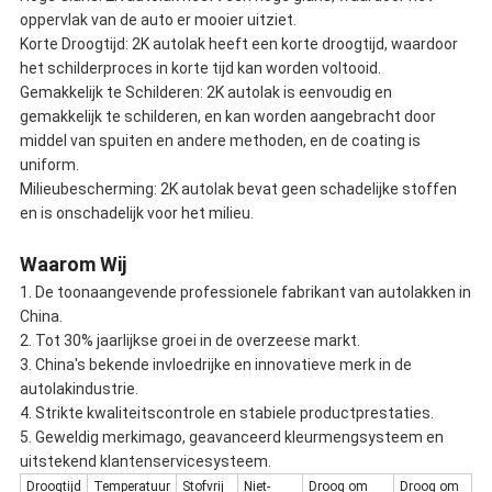
oppervlak van de auto er mooier uitziet.
Korte Droogtijd: 2K autolak heeft een korte droogtijd, waardoor
het schilderproces in korte tijd kan worden voltooid.
Gemakkelijk te Schilderen: 2K autolak is eenvoudig en
gemakkelijk te schilderen, en kan worden aangebracht door
middel van spuiten en andere methoden, en de coating is
uniform.
Milieubescherming: 2K autolak bevat geen schadelijke stoffen
en is onschadelijk voor het milieu.
Waarom Wij
1. De toonaangevende professionele fabrikant van autolakken in
China.
2. Tot 30% jaarlijkse groei in de overzeese markt.
3. China's bekende invloedrijke en innovatieve merk in de
autolakindustrie.
4. Strikte kwaliteitscontrole en stabiele productprestaties.
5. Geweldig merkimago, geavanceerd kleurmengsysteem en
uitstekend klantenservicesysteem.
Droogtijd
Temperatuur
Stofvrij
Niet-
Droog om
Droog om