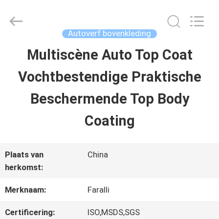
2026
Guangzhou
Meklon
Chemical
Autoverf bovenkleding
Technology
Co.,
Multiscène Auto Top Coat
THUIS
Ltd..
All
Vochtbestendige Praktische
Rights
Reserved.
PRODUCTEN
Beschermende Top Body
Coating
VIDEOS
Plaats van
China
OVER
herkomst:
ONS
Merknaam:
Faralli
Certificering:
ISO,MSDS,SGS