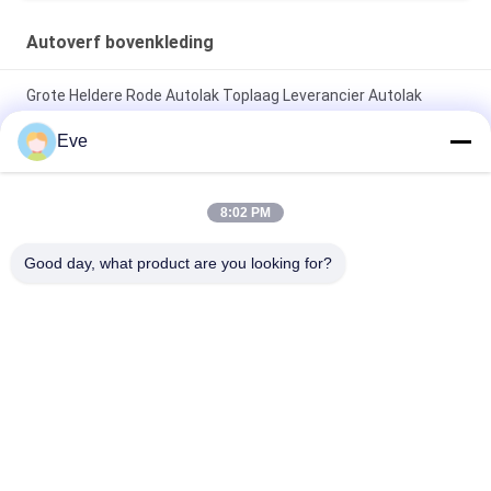
Autoverf bovenkleding
Grote Heldere Rode Autolak Toplaag Leverancier Autolak
Autolak Spuitverf
Eve
Niet-giftige, hittebestendige, briljant rode autolak,
vervagingsbestendige toplaag voor auto's
8:02 PM
Hoogglanzende autoverf Topcoat Anti-corrosie UV-
Good day, what product are you looking for?
bescherming Autoverfleverancier Automotive Refinish verf
populaire categorieën
Alle
De Verf Van De 
Autoverf Basecoat
Refinishauto
Autoverf 