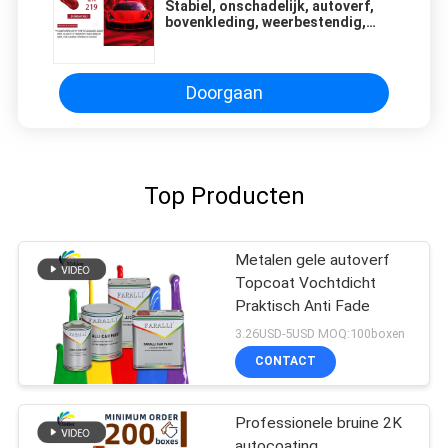
Stabiel, onschadelijk, autoverf,
bovenkleding, weerbestendig,
rood glanzend, autoverf.
Doorgaan
Top Producten
Metalen gele autoverf
Topcoat Vochtdicht
Praktisch Anti Fade
3.26USD-5USD MOQ:100boxen
CONTACT
Professionele bruine 2K
autocoating