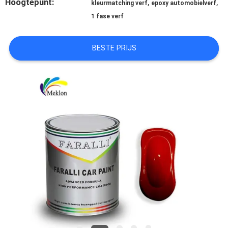
Hoogtepunt:
,
,
kleurmatching verf
epoxy automobielverf
AAN
1 fase verf
BESTE PRIJS
SITEMAP
PRIVACYBELEID