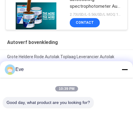
spectrophotometer Auto
Refinish Repair Fabrikant
2.73USD/L-5.56USD/L MOQ:100boxen
Automotive Auto Verf
CONTACT
Autoverf bovenkleding
Grote Heldere Rode Autolak Toplaag Leverancier Autolak
Autolak Spuitverf
Eve
Niet-giftige, hittebestendige, briljant rode autolak,
vervagingsbestendige toplaag voor auto's
10:39 PM
Hoogglanzende autoverf Topcoat Anti-corrosie UV-
Good day, what product are you looking for?
bescherming Autoverfleverancier Automotive Refinish verf
populaire categorieën
Alle