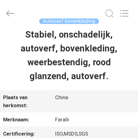
2026
Guangzhou
Meklon
Chemical
Autoverf bovenkleding
Technology
Co.,
Stabiel, onschadelijk,
THUIS
Ltd..
All
autoverf, bovenkleding,
Rights
Reserved.
PRODUCTEN
weerbestendig, rood
glanzend, autoverf.
VIDEOS
Plaats van
China
OVER
herkomst:
ONS
Merknaam:
Faralli
Certificering:
ISO,MSDS,SGS