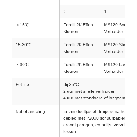
2
1
＜15℃
Faralli 2K Effen
MS120 Snelle
Kleuren
Verharder
15-30℃
Faralli 2K Effen
MS120 Standaar
Kleuren
Verharder
＞30℃
Faralli 2K Effen
MS120 Langzam
Kleuren
Verharder
Pot-life
Bij 25°C
2 uur met snelle verharder.
4 uur met standaard of langzame verh
Nabehandeling
Er zijn deeltjes of druipers na het spu
gebied met P2000 schuurpapier na
grondig drogen, en polijst vervolgens
lossen.