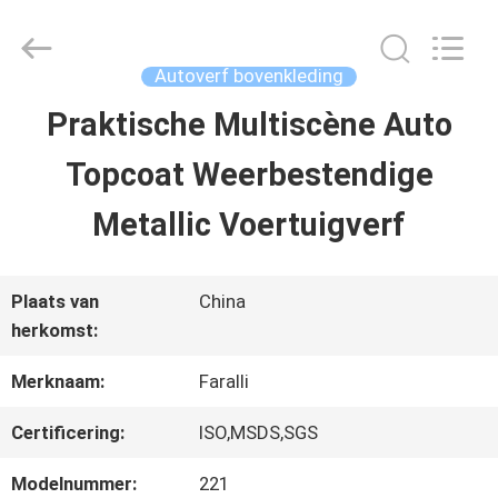
2026
Guangzhou
Meklon
Chemical
Autoverf bovenkleding
Technology
Co.,
Praktische Multiscène Auto
THUIS
Ltd..
All
Topcoat Weerbestendige
Rights
Reserved.
PRODUCTEN
Metallic Voertuigverf
VIDEOS
Plaats van
China
herkomst:
OVER
Merknaam:
Faralli
ONS
Certificering:
ISO,MSDS,SGS
Modelnummer:
221