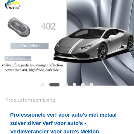
PRIVACYBELEID
Productomschrijving
Professionele verf voor auto's met metaal
zuiver zilver Verf voor auto's -
Verfleverancier voor auto's Meklon