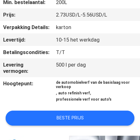
KWALITEITSCONTROLE
Min. bestelaantal:
200L
Prijs:
2.73USD/L-5.56USD/L
CONTACTEER
Verpakking Details:
karton
ONS
Levertijd:
10-15 het werkdag
NIEUWS
Betalingscondities:
T/T
Levering
500 l per dag
vermogen:
VRAAG
EEN
Hoogtepunt:
de automobielverf van de basislaag voor
verkoop
,
,
OFFERTE
auto refinish verf
professionele verf voor auto's
AAN
BESTE PRIJS
SITEMAP