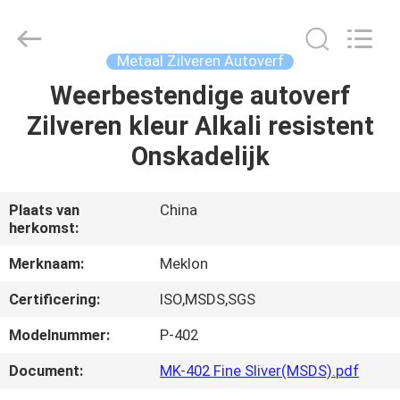
Guangzhou
Meklon
Chemical
Technology
Co.,
Metaal Zilveren Autoverf
Ltd..
All
Weerbestendige autoverf
THUIS
Rights
Reserved.
Zilveren kleur Alkali resistent
PRODUCTEN
Onskadelijk
VIDEOS
Plaats van
China
herkomst:
OVER
Merknaam:
Meklon
ONS
Certificering:
ISO,MSDS,SGS
Modelnummer:
P-402
FABRIEKSREIS
Document:
MK-402 Fine Sliver(MSDS).pdf