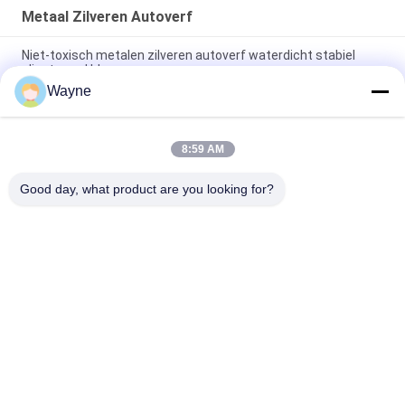
Metaal Zilveren Autoverf
Niet-toxisch metalen zilveren autoverf waterdicht stabiel
glinsterend blauw
Wayne
Duurzame warmtebestendige oranje rode autoverf geurloze
metalen sprayverf voor auto's
8:59 AM
Vochtbestendige metalen zilveren autoverf basislaag
Praktische UV-bestrijding
Good day, what product are you looking for?
populaire categorieën
Alle
De Verf Van De 
Autoverf Basecoat
Refinishauto
Autoverf 
Autopolyesterputty
Bovenkleding
Metaal Zilveren 
Auto Parel Verf
Autoverf