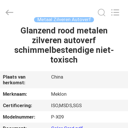
Guangzhou
Meklon
Chemical
Technology
Co.,
Metaal Zilveren Autoverf
Ltd..
All
Glanzend rood metalen
THUIS
Rights
Reserved.
zilveren autoverf
PRODUCTEN
schimmelbestendige niet-
toxisch
VIDEOS
Plaats van
China
herkomst:
OVER
ONS
Merknaam:
Meklon
Certificering:
ISO,MSDS,SGS
FABRIEKSREIS
Modelnummer:
P-X09