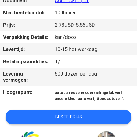
Document:
Color Card.pdf
KWALITEITSCONTROLE
Min. bestelaantal:
100boxen
CONTACTEER
Prijs:
2.73USD-5.56USD
ONS
Verpakking Details:
kan/doos
Levertijd:
10-15 het werkdag
NIEUWS
Betalingscondities:
T/T
VRAAG
Levering
500 dozen per dag
vermogen:
EEN
OFFERTE
Hoogtepunt:
,
autocarrosserie doorzichtige lak verf
,
andere kleur auto verf
Goed autoverf.
AAN
BESTE PRIJS
SITEMAP