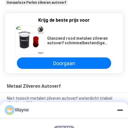
Gevaarloze Perlen zilveren autoverf
Krijg de beste prijs voor
Glanzend rood metalen zilveren
autoverf schimmelbestendige
niet-toxisch
Doorgaan
Metaal Zilveren Autoverf
Niet-toxisch metalen zilveren autoverf waterdicht stabiel
glinsterend blauw
Wayne
Duurzame warmtebestendige oranje rode autoverf geurloze
metalen sprayverf voor auto's