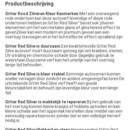
Productbeschrijving
Gitter Rood Zilveren Kleur Kenmerken:
Met een overwegend
rode ondertoon kan deze autoverf levendige of diepe rode
ondertonen hebben.en Gitter Red Silver" bevat ook zilveren
elementen om het een metalen glans of glinsterend effect te
gevenZilver kan een modern en premium gevoel aan een
voertuig toevoegen en in het lichtreflectie-effect opvallend zijn.
Gitter Red Silve is duurzaam:
Een kwaliteitsvolle Gitter Red
Silve autoverf moet duurzaam genoeg zijn om krabben, stenen,
UV-straling en chemische schade door dagelijks gebruik te
weerstaan.Duurzame verf kan het uiterlijk van het voertuig
lange tijd behouden.
Gitter Red Silve is kleur stabiel:
Sommige autoverven kunnen
sneller vervagen door zonlicht en andere omgevingsfactoren.De
uitstekende Gitter Red Silve verf heeft een goede
kleurstabiliteit en behoudt zijn levendige kleur voor een lange
tijd.
Gitter Red Silver is makkelijk te repareren:
Bij het gebruik van
het voertuig kunnen kleine krasjes of hobbels optreden.en kan
kleine schade aan het oppervlak herstellen door middel van een
eenvoudig reparatieproces zonder dat er een volledige herverf
nodig is.
Gitter Red Silve Vlakheid en glans:
Hoogwaardige Gitter Red