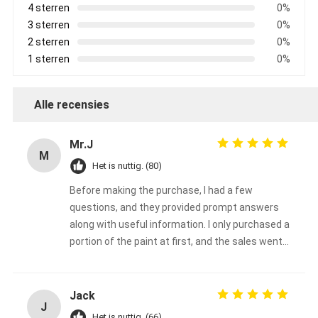
4 sterren
0%
3 sterren
0%
2 sterren
0%
1 sterren
0%
Alle recensies
Mr.J
M
Het is nuttig. (80)
Before making the purchase, I had a few
questions, and they provided prompt answers
along with useful information. I only purchased a
portion of the paint at first, and the sales went
very well.
Jack
J
Het is nuttig. (66)