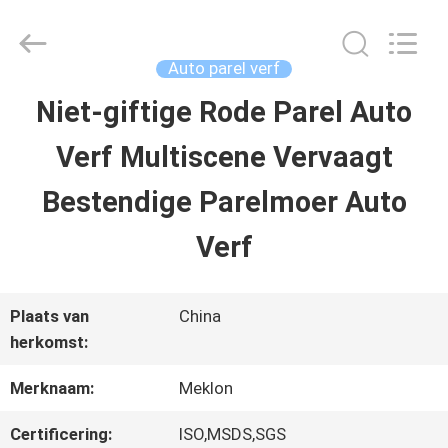
2026
Guangzhou
Meklon
Chemical
Auto parel verf
Technology
Co.,
Niet-giftige Rode Parel Auto
THUIS
Ltd..
All
Verf Multiscene Vervaagt
Rights
Reserved.
PRODUCTEN
Bestendige Parelmoer Auto
Verf
VIDEOS
Plaats van
China
OVER
herkomst:
ONS
Merknaam:
Meklon
Certificering:
ISO,MSDS,SGS