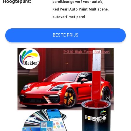
Hoogtepunt:
,
parelkleurige verf voor auto's
,
AAN
Red Pearl Auto Paint Multiscene
autoverf met parel
SITEMAP
BESTE PRIJS
PRIVACYBELEID