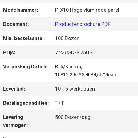
FABRIEKSREIS
Modelnummer:
P-X10 Hoge vlam rode parel
KWALITEITSCONTROLE
Document:
Productenbrochure PDF
Min. bestelaantal:
100 Dozen
CONTACTEER
Prijs:
7.23USD-8.25USD
ONS
Verpakking Details:
Blik/Karton;
1L*12,2.5L*8,4L*4,5L*4can
NIEUWS
Levertijd:
10-15 werkdagen
Betalingscondities:
T/T
VRAAG
Levering
500 Dozen/dag
EEN
vermogen:
OFFERTE