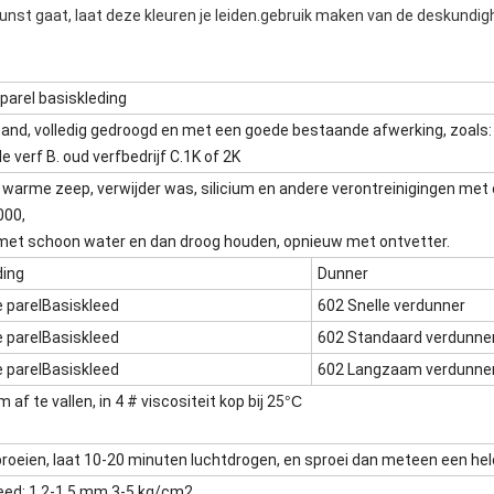
kunst gaat, laat deze kleuren je leiden.gebruik maken van de deskundigh
parel basiskleding
and, volledig gedroogd en met een goede bestaande afwerking, zoals:
le verf B. oud verfbedrijf C.1K of 2K
warme zeep, verwijder was, silicium en andere verontreinigingen met 
000,
et schoon water en dan droog houden, opnieuw met ontvetter.
ding
Dunner
 parel
Basiskleed
602 Snelle verdunner
 parel
Basiskleed
602 Standaard verdunne
 parel
Basiskleed
602 Langzaam verdunne
 af te vallen, in 4 # viscositeit kop bij 25
°C
roeien, laat 10-20 minuten luchtdrogen, en sproei dan meteen een held
Feed: 1,2-1,5 mm 3-5 kg/cm2