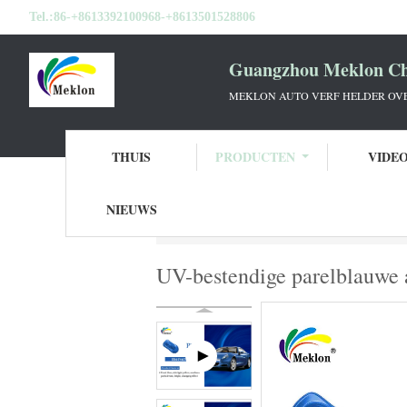
Tel.:
86-+8613392100968-+8613501528806
Guangzhou Meklon Che
MEKLON AUTO VERF HELDER OVE
THUIS
PRODUCTEN
VIDE
NIEUWS
Thuis
Producten
Auto parel verf
UV-b
UV-bestendige parelblauwe a