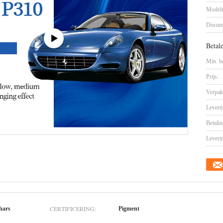
Model
Docum
Betal
Min. be
Prijs:
Verpak
Leverti
Betalin
Leveri
CERTIFICERING:
hars
Pigment