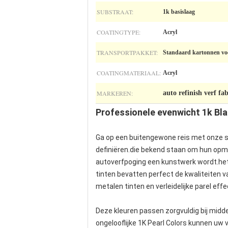
SUBSTRAAT:
1k basislaag
COATINGTYPE:
Acryl
TRANSPORTPAKKET:
Standaard kartonnen voo
COATINGMATERIAAL:
Acryl
MARKEREN:
auto refinish verf fa
Professionele evenwicht 1k Bl
Ga op een buitengewone reis met onze sp
definiëren.die bekend staan om hun opm
autoverfpoging een kunstwerk wordt.het 
tinten bevatten perfect de kwaliteiten 
metalen tinten en verleidelijke parel eff
Deze kleuren passen zorgvuldig bij mid
ongelooflijke 1K Pearl Colors kunnen uw