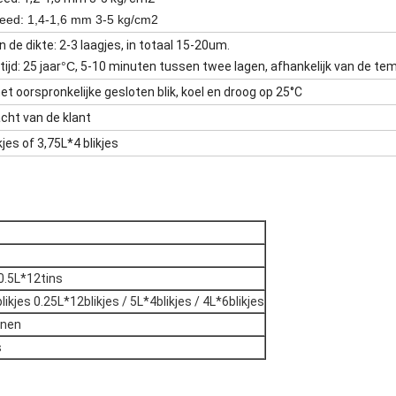
Feed: 1,4-1,6 mm 3-5 kg/cm2
n de dikte: 2-3 laagjes, in totaal 15-20um.
ijd: 25 jaar
°C
, 5-10 minuten tussen twee lagen, afhankelijk van de tem
 het oorspronkelijke gesloten blik, koel en droog op 25°C
cht van de klant
kjes of 3,75L*4 blikjes
0.5L*12tins
likjes 0.25L*12blikjes / 5L*4blikjes / 4L*6blikjes
inen
s