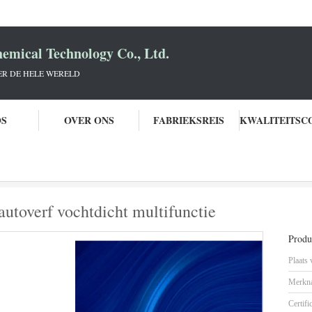
mical Technology Co., Ltd.
R DE HELE WERELD
OS
OVER ONS
FABRIEKSREIS
estendige parelblauwe autoverf vochtdicht multifunctie
utoverf vochtdicht multifunctie
Produc
Plaats
Merkn
Certifi