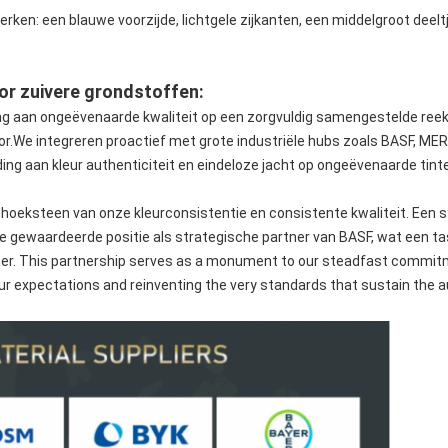
en: een blauwe voorzijde, lichtgele zijkanten, een middelgroot deeltje
r zuivere grondstoffen:
g aan ongeëvenaarde kwaliteit op een zorgvuldig samengestelde ree
r.We integreren proactief met grote industriële hubs zoals BASF, 
g aan kleur authenticiteit en eindeloze jacht op ongeëvenaarde tint
oeksteen van onze kleurconsistentie en consistente kwaliteit. Een s
gewaardeerde positie als strategische partner van BASF, wat een tastb
ner. This partnership serves as a monument to our steadfast commitm
ur expectations and reinventing the very standards that sustain the 