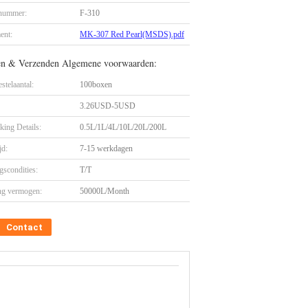
nummer:
F-310
ent:
MK-307 Red Pearl(MSDS).pdf
en & Verzenden Algemene voorwaarden:
stelaantal:
100boxen
3.26USD-5USD
king Details:
0.5L/1L/4L/10L/20L/200L
jd:
7-15 werkdagen
gscondities:
T/T
ng vermogen:
50000L/Month
Contact