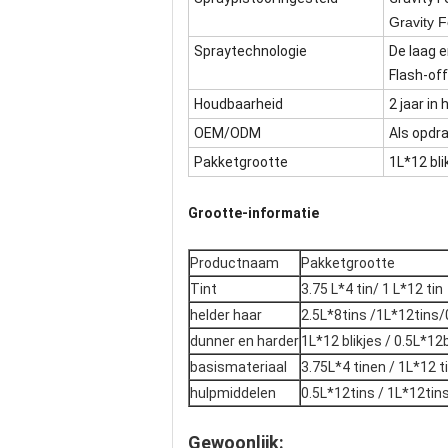
Gravity 
Spraytechnologie
De laag e
Flash-offt
Houdbaarheid
2 jaar in
OEM/ODM
Als opdra
Pakketgrootte
1L*12 bli
Grootte-informatie
Productnaam
Pakketgrootte
Tint
3.75 L*4 tin/ 1 L*12 tin
helder haar
2.5L*8tins /1L*12tins/
dunner en harder
1L*12 blikjes / 0.5L*12b
basismateriaal
3.75L*4 tinen / 1L*12 t
hulpmiddelen
0.5L*12tins / 1L*12tin
Gewoonlijk: