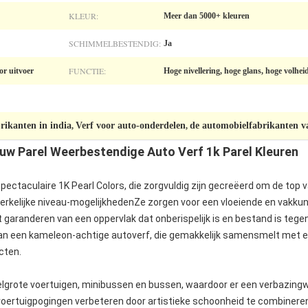
KLEUR:
Meer dan 5000+ kleuren
SCHIMMELBESTENDIG:
Ja
FUNCTIE:
r uitvoer
Hoge nivellering, hoge glans, hoge volhe
brikanten in india
Verf voor auto-onderdelen
de automobielfabrikanten va
,
,
auw Parel Weerbestendige Auto Verf 1k Parel Kleuren
ectaculaire 1K Pearl Colors, die zorgvuldig zijn gecreëerd om de top 
erkelijke niveau-mogelijkhedenZe zorgen voor een vloeiende en vakku
garanderen van een oppervlak dat onberispelijk is en bestand is tegen
van een kameleon-achtige autoverf, die gemakkelijk samensmelt met e
ecten.
delgrote voertuigen, minibussen en bussen, waardoor er een verbazin
 voertuigpogingen verbeteren door artistieke schoonheid te combineren