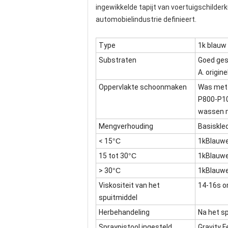
ingewikkelde tapijt van voertuigschilder
automobielindustrie definieert.
Type
1k blauw 
Substraten
Goed ges
A. origine
Oppervlakte schoonmaken
Was met 
P800-P1
wassen m
Mengverhouding
Basiskle
< 15
°C
1k
Blauwe
15 tot 30
°C
1k
Blauwe
> 30
°C
1k
Blauwe
Viskositeit van het
14-16s om
spuitmiddel
Herbehandeling
Na het sp
Spraypistool ingesteld
Gravity 