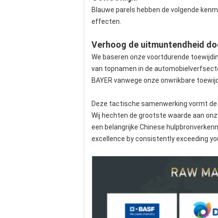
Blauwe parels hebben de volgende kenmerk
effecten.
Verhoog de uitmuntendheid doo
We baseren onze voortdurende toewijdin
van topnamen in de automobielverfsecto
BAYER vanwege onze onwrikbare toewijdin
Deze tactische samenwerking vormt de h
Wij hechten de grootste waarde aan onze 
een belangrijke Chinese hulpbronverken
excellence by consistently exceeding yo