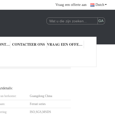
Vraag een offerte aan
Dutch
KWALITEITSCONTROLE
CONTACTEER ONS
VRAAG EEN OFFERTE AAN
tdetails:
 van herkomst:
Guangdong China
aam:
Ferrari series
cering:
ISO,SGS,MSDS