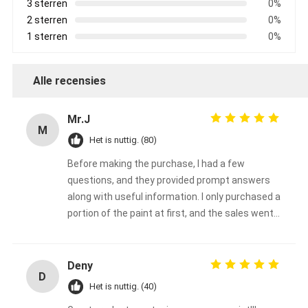
3 sterren
0%
2 sterren
0%
1 sterren
0%
Alle recensies
Mr.J
M
Het is nuttig. (80)
Before making the purchase, I had a few
questions, and they provided prompt answers
along with useful information. I only purchased a
portion of the paint at first, and the sales went
very well.
Deny
D
Het is nuttig. (40)