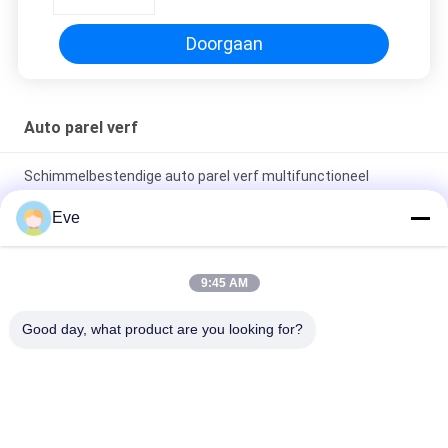
Doorgaan
Auto parel verf
Schimmelbestendige auto parel verf multifunctioneel
praktische witte kleur
Eve
Niet-giftige Rode Parel Auto Verf Multiscene Vervaagt
Bestendige Parelmoer Auto Verf
9:45 AM
Waterdichte Autolak Groen Parelmoer Anti UV Stabiele 1K
Good day, what product are you looking for?
Grondlak Voor Carrosserie
populaire categorieën
Alle