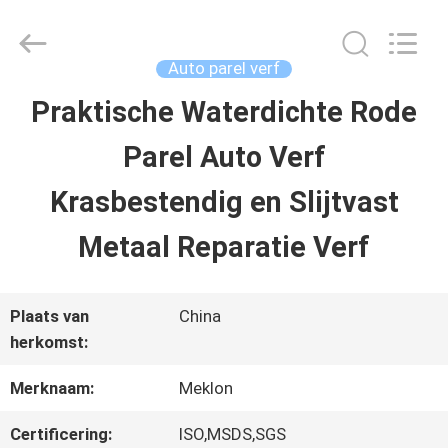
2026
Guangzhou
Meklon
Chemical
Auto parel verf
Technology
Co.,
Praktische Waterdichte Rode
THUIS
Ltd..
All
Parel Auto Verf
Rights
Reserved.
PRODUCTEN
Krasbestendig en Slijtvast
Metaal Reparatie Verf
VIDEOS
Plaats van
China
OVER
herkomst:
ONS
Merknaam:
Meklon
Certificering:
ISO,MSDS,SGS