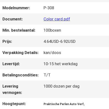
FABRIEKSREIS
Modelnummer:
P-308
KWALITEITSCONTROLE
Document:
Color card.pdf
Min. bestelaantal:
100boxen
CONTACTEER
Prijs:
4.64USD-6.92USD
ONS
Verpakking Details:
kan/doos
Levertijd:
10-15 het werkdag
NIEUWS
Betalingscondities:
T/T
VRAAG
Levering
1000 dozen per dag
vermogen:
EEN
Hoogtepunt:
,
Praktische Perlen Auto Verf
OFFERTE