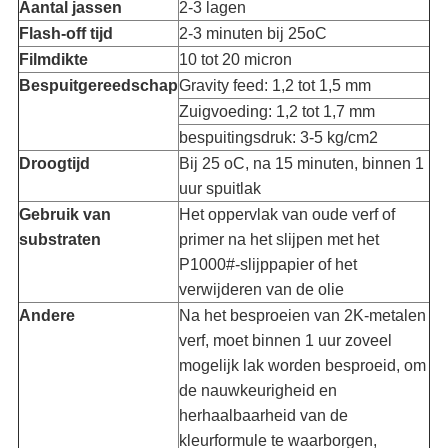
Aantal jassen
2-3 lagen
Flash-off tijd
2-3 minuten bij 25oC
Filmdikte
10 tot 20 micron
Bespuitgereedschap
Gravity feed: 1,2 tot 1,5 mm
Zuigvoeding: 1,2 tot 1,7 mm
bespuitingsdruk: 3-5 kg/cm2
Droogtijd
Bij 25 oC, na 15 minuten, binnen 1
uur spuitlak
Gebruik van
Het oppervlak van oude verf of
substraten
primer na het slijpen met het
P1000#-slijppapier of het
verwijderen van de olie
Andere
Na het besproeien van 2K-metalen
verf, moet binnen 1 uur zoveel
mogelijk lak worden besproeid, om
de nauwkeurigheid en
herhaalbaarheid van de
kleurformule te waarborgen,