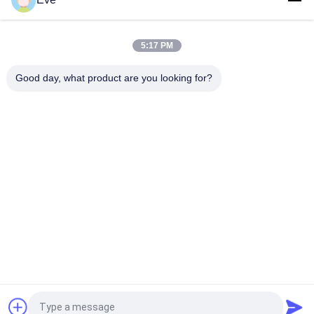
Niet-giftige, hittebestendige, briljant rode autolak,
vervagingsbestendige toplaag voor auto's
5:17 PM
Hoogglanzende autoverf Topcoat Anti-corrosie UV-
Good day, what product are you looking for?
bescherming Autoverfleverancier Automotive Refinish verf
populaire categorieën
Alle
De Verf Van De 
Autoverf Basecoat
Refinishauto
Autoverf 
Autopolyesterputty
Bovenkleding
Metaal Zilveren 
Auto Parel Verf
Autoverf
Vernis Van De Auto 
Gereed Gemengde 
Vraag een offerte aan