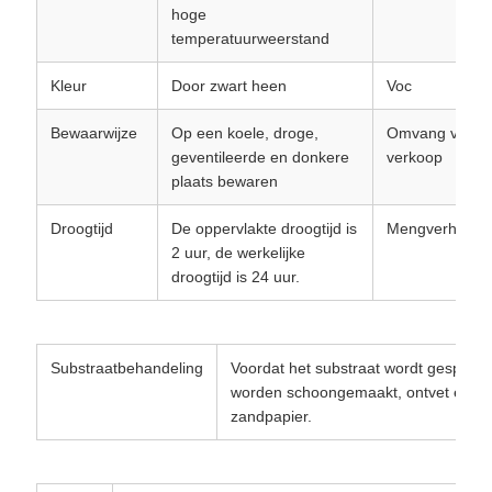
hoge
temperatuurweerstand
Kleur
Door zwart heen
Voc
Bewaarwijze
Op een koele, droge,
Omvang van d
geventileerde en donkere
verkoop
plaats bewaren
Droogtijd
De oppervlakte droogtijd is
Mengverhoudi
2 uur, de werkelijke
droogtijd is 24 uur.
Substraatbehandeling
Voordat het substraat wordt gespoten
worden schoongemaakt, ontvet en ge
zandpapier.