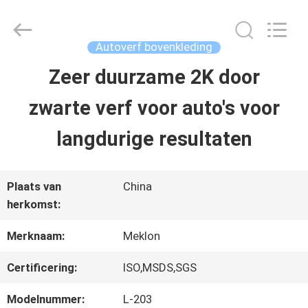
2026
Guangzhou
Meklon
Chemical
Autoverf bovenkleding
Technology
Co.,
Zeer duurzame 2K door
THUIS
Ltd..
All
zwarte verf voor auto's voor
Rights
Reserved.
PRODUCTEN
langdurige resultaten
VIDEOS
Plaats van
China
herkomst:
OVER
Merknaam:
Meklon
ONS
Certificering:
ISO,MSDS,SGS
Modelnummer:
L-203