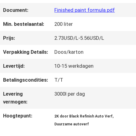
FABRIEKSREIS
Document:
Finished paint formula.pdf
KWALITEITSCONTROLE
Min. bestelaantal:
200 liter
Prijs:
2.73USD/L-5.56USD/L
CONTACTEER
Verpakking Details:
Doos/karton
ONS
Levertijd:
10-15 werkdagen
Betalingscondities:
T/T
NIEUWS
Levering
3000l per dag
vermogen:
VRAAG
Hoogtepunt:
,
2K door Black Refinish Auto Verf
EEN
Duurzame autoverf
OFFERTE