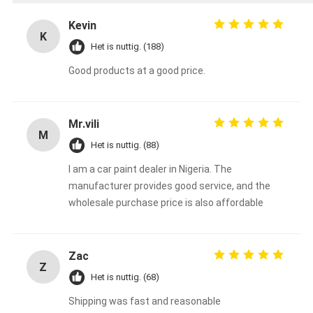
Kevin
K
Het is nuttig. (188)
Good products at a good price.
Mr.vili
M
Het is nuttig. (88)
I am a car paint dealer in Nigeria. The
manufacturer provides good service, and the
wholesale purchase price is also affordable
Zac
Z
Het is nuttig. (68)
Shipping was fast and reasonable