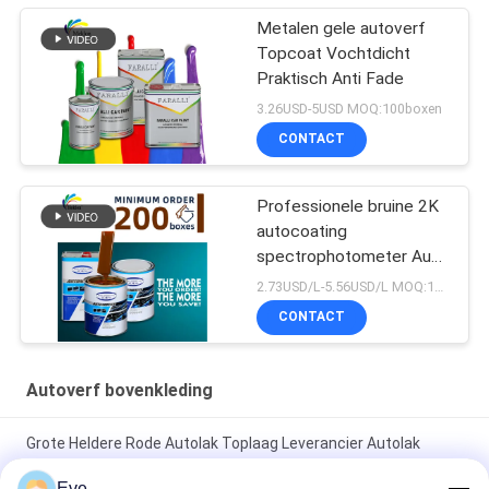
Metalen gele autoverf
Topcoat Vochtdicht
Praktisch Anti Fade
3.26USD-5USD MOQ:100boxen
CONTACT
Professionele bruine 2K
autocoating
spectrophotometer Auto
Refinish Repair Fabrikant
2.73USD/L-5.56USD/L MOQ:100boxen
Automotive Auto Verf
CONTACT
Autoverf bovenkleding
Grote Heldere Rode Autolak Toplaag Leverancier Autolak
Autolak Spuitverf
Eve