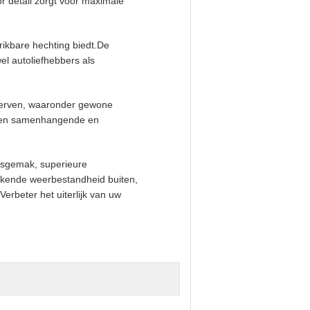
 detail zorgt voor maximale
rikbare hechting biedt.De
el autoliefhebbers als
sverven, waaronder gewone
r een samenhangende en
ksgemak, superieure
tekende weerbestandheid buiten,
erbeter het uiterlijk van uw