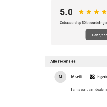
5.0
Gebaseerd op 50 beoordelingen
Schrijf e
recensi
Alle recensies
M
Mr.vili
Nigeri
I am a car paint dealer