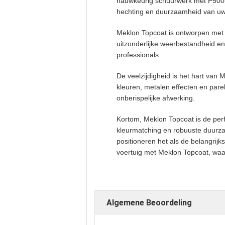
nauwkeurig schuurwerk met P500-P
hechting en duurzaamheid van uw
Meklon Topcoat is ontworpen met e
uitzonderlijke weerbestandheid en
professionals..
De veelzijdigheid is het hart va
kleuren, metalen effecten en par
onberispelijke afwerking.
Kortom, Meklon Topcoat is de pe
kleurmatching en robuuste duurzaa
positioneren het als de belangrij
voertuig met Meklon Topcoat, waarb
Algemene Beoordeling