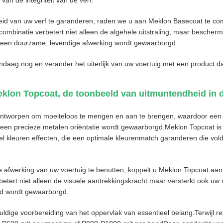
an de integriteit van de verf.
d van uw verf te garanderen, raden we u aan Meklon Basecoat te c
ombinatie verbetert niet alleen de algehele uitstraling, maar bescher
een duurzame, levendige afwerking wordt gewaarborgd.
ndaag nog en verander het uiterlijk van uw voertuig met een product da
eklon Topcoat, de toonbeeld van uitmuntendheid in 
ontworpen om moeiteloos te mengen en aan te brengen, waardoor een 
 een precieze metalen oriëntatie wordt gewaarborgd.Meklon Topcoat is
l kleuren effecten, die een optimale kleurenmatch garanderen die vold
de afwerking van uw voertuig te benutten, koppelt u Meklon Topcoat aa
etert niet alleen de visuele aantrekkingskracht maar versterkt ook uw
d wordt gewaarborgd.
ldige voorbereiding van het oppervlak van essentieel belang.Terwijl r