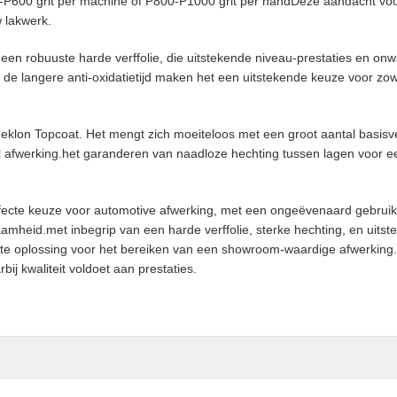
600 grit per machine of P800-P1000 grit per handDeze aandacht voor
 lakwerk.
en robuuste harde verffolie, die uitstekende niveau-prestaties en onw
 de langere anti-oxidatietijd maken het een uitstekende keuze voor zow
n Meklon Topcoat. Het mengt zich moeiteloos met een groot aantal basi
el afwerking.het garanderen van naadloze hechting tussen lagen voo
rfecte keuze voor automotive afwerking, met een ongeëvenaard gebrui
mheid.met inbegrip van een harde verffolie, sterke hechting, en uits
kste oplossing voor het bereiken van een showroom-waardige afwerking.V
ij kwaliteit voldoet aan prestaties.