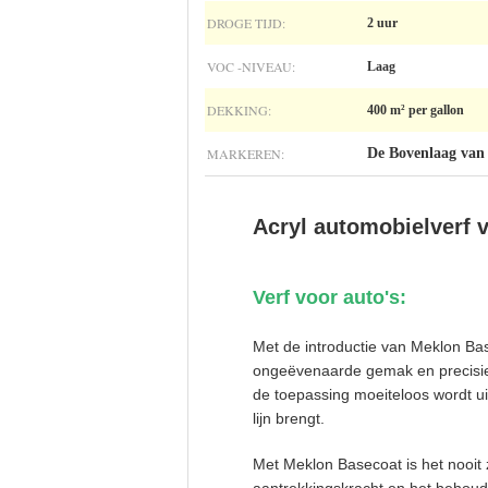
DROGE TIJD:
2 uur
VOC -NIVEAU:
Laag
DEKKING:
400 m² per gallon
MARKEREN:
De Bovenlaag van 
Acryl automobielverf v
Verf voor auto's:
Met de introductie van Meklon Bas
ongeëvenaarde gemak en precisie
de toepassing moeiteloos wordt u
lijn brengt.
Met Meklon Basecoat is het nooit