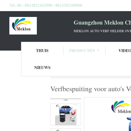
Tel.:
86-+8613822162990-+8613392100968
Guangzhou Meklon Che
MEKLON AUTO VERF HELDER OVE
THUIS
PRODUCTEN
VIDE
NIEUWS
Thuis
Producten
Autoverf bovenkleding
Verfbespuiting voor auto's 