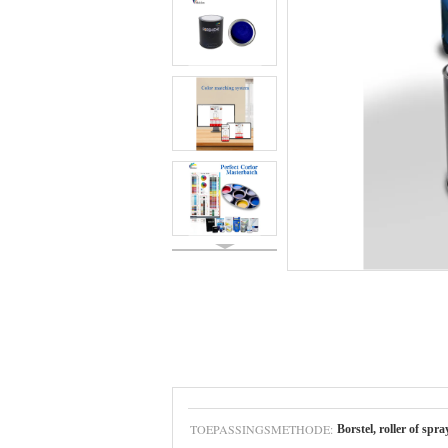
TOEPASSINGSMETHODE:
Borstel, roller of spra