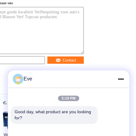
naar ons
Contact
Eve
5:19 PM
Good day, what product are you looking 
for?
Weerbestendige
ISO MSDS Autoverf