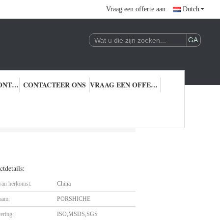
Vraag een offerte aan
Dutch
KWALITEITSCONTROLE
CONTACTEER ONS
VRAAG EEN OFFERTE AAN
tdetails:
 van herkomst:
China
aam:
PORSHICHE
cering:
ISO,MSDS,SGS