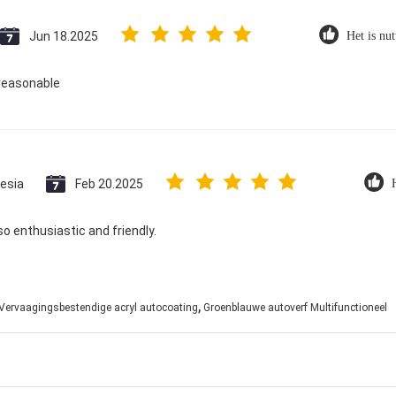
Jun 18.2025
Het is nut
reasonable
esia
Feb 20.2025
so enthusiastic and friendly.
,
Vervaagingsbestendige acryl autocoating
Groenblauwe autoverf Multifunctioneel