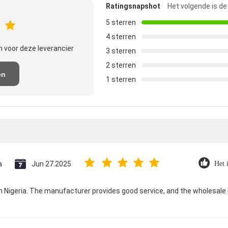
Ratingsnapshot
Het volgende is de
5 sterren
4 sterren
 voor deze leverancier
3 sterren
2 sterren
en
1 sterren
e
a
Jun 27.2025
Het i
 in Nigeria. The manufacturer provides good service, and the wholesale