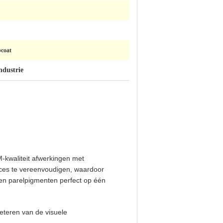
pcoat
ndustrie
M-kwaliteit afwerkingen met
ces te vereenvoudigen, waardoor
 en parelpigmenten perfect op één
eteren van de visuele