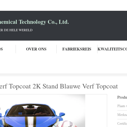
mical Technology Co., Ltd.
R DE HELE WERELD
OS
OVER ONS
FABRIEKSREIS
Verfbespuiting voor auto's Verf Topcoat 2K Stand Blauwe Verf Topcoat
Verf Topcoat 2K Stand Blauwe Verf Topcoat
Produc
Plaats
Merkn
Certifi