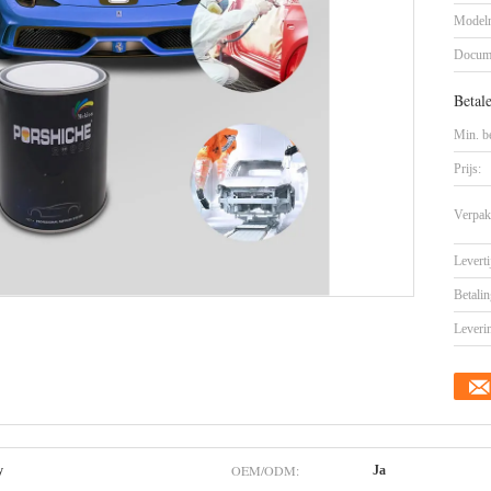
Model
Docum
Betal
Min. be
Prijs:
Verpak
Leverti
Betalin
Leveri
OEM/ODM:
y
Ja