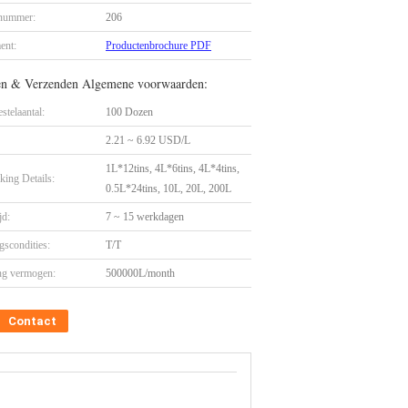
nummer:
206
ent:
Productenbrochure PDF
en & Verzenden Algemene voorwaarden:
stelaantal:
100 Dozen
2.21 ~ 6.92 USD/L
1L*12tins, 4L*6tins, 4L*4tins,
king Details:
0.5L*24tins, 10L, 20L, 200L
jd:
7 ~ 15 werkdagen
gscondities:
T/T
ng vermogen:
500000L/month
Contact